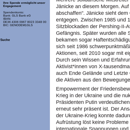
Ihre Spende ermöglicht unser
Jänicke an diesem Morgen. Auf 
Engagement
abschaffen". Jänicke sieht dem
Spendenkonto:
Bank: GLS Bank eG
entgegen. Zwischen 1985 und 1
IBAN:
DE36 4306 0967 8023 3348 00
Sitzblockaden der Pershing-II-
BIC: GENODEM1GLS
Gefängnis. Später wurden alle Si
bekamen sogar Haftentschädigung
Suche
sich seit 1986 schwerpunktmäßig
Aktionen, seit 2010 sogar mit 
Durch sein Wissen und Erfahrungs
Aktivist*innen von X-tausendma
auch Ende Gelände und Letzte 
die Aktiven aus den Bewegung
Empowerment der Friedensbeweg
Krieg in der Ukraine und die n
Präsidenten Putin verdeutlichen
erneut sehr präsent ist. Der Ans
der Ukraine-Krieg konnte dadur
Aufrüstung löst keine Probleme 
internationale Spannungen und 