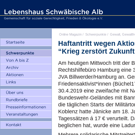
Online Magazin
/
Schwerpunkte
/
Gewalt, Gewaltfr
Haftantritt wegen Akti
“Krieg zerstört Zukunft
Am heutigen Mittwoch tritt der 
Rechtshilfebüro Hamburg eine 30
JVA Billwerder/Hamburg an. Ge
Friedensaktivist*innen (Büchel
30.4.2019 eine zweifache mit 
Bundeswehr-Geländes mit Bann
die täglichen Starts der Militär
Koblenz hatte Jänicke am 18. Ja
Tagessätzen á 17 € verurteilt. D
beglichen hat, wurde eine Ladun
Mehrere solidarische Mitstreiter