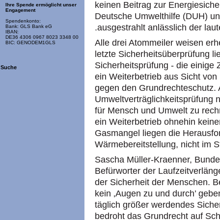
keinen Beitrag zur Energiesiche
Ihre Spende ermöglicht unser
Engagement
Deutsche Umwelthilfe (DUH) un
Spendenkonto:
.ausgestrahlt anlässlich der la
Bank: GLS Bank eG
IBAN:
DE36 4306 0967 8023 3348 00
Alle drei Atommeiler weisen erh
BIC: GENODEM1GLS
letzte Sicherheitsüberprüfung l
Sicherheitsprüfung - die einige
Suche
ein Weiterbetrieb aus Sicht von
gegen den Grundrechteschutz. 
Umweltverträglichkeitsprüfung 
für Mensch und Umwelt zu rechn
ein Weiterbetrieb ohnehin keine
Gasmangel liegen die Herausfor
Wärmebereitstellung, nicht im S
Sascha Müller-Kraenner, Bunde
Befürworter der Laufzeitverläng
der Sicherheit der Menschen. Be
kein ‚Augen zu und durch’ geben
täglich größer werdendes Sicher
bedroht das Grundrecht auf Sch