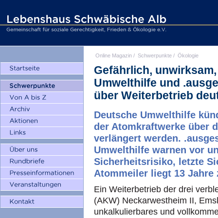
Online Magazin
/
Schwerpunkte
/
Ökologie
Gefährlich, unwirksam,
Umwelthilfe und .ausges
über Weiterbetrieb de
Deutsche Umwelthilfe kündi
der Atomkraftwerke über 
verlängert werden. .ausge
Umwelthilfe warnen vor u
Sicherheitsrisiko, letzte 
Atommeiler liegt 13 Jahre 
Ein Weiterbetrieb der drei ver
(AKW) Neckarwestheim II, Emsl
unkalkulierbares und vollkommen