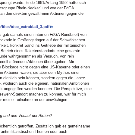
prengt wurde. Ende 1981/Anfang 1982 hatte sich
onsgruppe Rhein-Neckar" und war der FöGA
 an den direkten gewaltfreien Aktionen gegen die
files/idee_extrablatt_3.pdf
es gab damals einen internen FöGA-Rundbrief) von
ockade in Großengstingen auf der Schwäbischen
hkeit, konkret Sand ins Getriebe der militärischen
en Betrieb eines Raketenstandorts eine gesamte
wurde wahrgenommen als Versuch, von rein
eriell störenden Aktionen überzugehen. Mir
ie Blockade nicht gegen eine US-Kaserne oder einen
von Aktionen waren, die aber dem Mythos einer
n dienlich sein können, sondern gegen die Lance-
, wodurch auch die eigenen, nationalen Ambitionen
tik angegriffen werden konnten. Die Perspektive, eine
deswehr-Standort machen zu können, war für mich
für meine Teilnahme an der einwöchigen
ng und den Verlauf der Aktion?
chentlich getroffen. Zusätzlich gab es gemeinsame
 antimilitaristischen Themen oder auch