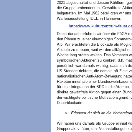
2021 abgeschaltet und dessen Kühlturm ges
die Gruppe umbenannt in "Gewaltfreie Akti
beigetreten. Im Mai 1982 beteiligten wir uns
Waffenausstellung IDEE in Hannover:
https://www.kulturzentrum-faust.de/
Direkt danach erfuhren wir über die FöGA (
den Plänen zu einer einwöchigen Sommerbl
Alb. Wir erachteten die Blockade als Möglic
Abläufe zu streuen, weil wir den alltäglich
Woche lang stören wollten. Das Vorhaben 
symbolischen Aktionen zu konkret, d.h. mat
persönlich war damals wichtig, dass sich d
US-Standort richtete, die damals oft Ziele 
nationalistischen Anti-Atom-Bewegung hätte
Raketen innerhalb einer Bundeswehrkaserne
für eine Integration der BRD in die Atompoli
direkte gewaltfreie Aktion gegen einen Bun
der wichtigste politische Motivationsgrund 
Dauerblockade.
Erinnerst du dich an die Vorbereitu
Wir haben uns damals als Gruppe einmal wö
Gruppenaktivitäten, d.h. Veranstaltungen zu