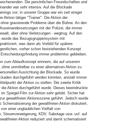
wochenenden. Die persönlichen Freundschaften und
nander war sehr intensiv. Auf die Blockade
ainings vor; in unserer Gruppe war ein seit einiger
ie Aktion tätiger "Trainer". Die Aktion der
 ohne gravierende Probleme über die Bühne. An den
 Auseinandersetzungen mit der Polizei, die immer
Gewalt, aber ohne Verletzungen - wegtrug. Auf den
n wurde das Bezugsgruppensystem mit
aktiziert, was dann als Vorbild für spätere
gentlichen, vorher schon feststehenden Konzept
e Entscheidungsfindung immer problemlos geblieben.
en zum Ablaufkonzept erinnern, die auf unserem
ohne unmittelbar zu einer alternativen Aktion zu
n personellen Ausrichtung der Blockade. So wurde
lockaden durchgeführt werden könnten, anstatt immer
telpunkt der Aktion zu stellen. Die zweite Kritik
r die Aktion durchgeführt wurde. Dieses beeindruckte
e im
Spiegel
-Film zur Aktion sehr gelobt. Sicher hat
zur gewaltfreien Aktionsszene geführt. Jedoch wurde
 Schematisierung der gewaltfreien Aktion diskutiert,
von einer unglaublichen Vielfalt von
e, Steuerverweigerung, KDV, Sabotage usw. usf. auf
ewaltfreien Aktion reduziert und damit schematisiert