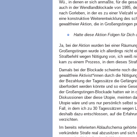
Wü., in denen er sich anmaßte, für die ge
auch in der Wendlandblockade von 1985, de
nach Gorleben, in der es zu einer Vielzahl 
eine konstruktive Weiterentwicklung des sc
gewaltfreier Aktion, die in Großengstingen pr
Hatte diese Aktion Folgen für Dich
Ja, bei der Aktion wurden bei einer Räumu
Großengstingen wurde ich allerdings nicht 
Strafbefehl wegen Nötigung von, ich weiß ni
kam zu einem Prozess, in dem dieses Straf
Damals bei der Blockade schwirrte noch die
gewaltfreie Aktivist*innen durch die Nötigu
der Bezahlung der Tagessätze die Gefängni
überfordert werden könnte und so eine Gese
der Großengstingen-Blockade hatten wir in 
Diskussionen über diese Utopie, meinten dab
Utopie wäre und uns nur persönlich selbst 
Fall, in dem ich zu 30 Tagessätzen wegen L
deshalb dazu entschlossen, auf die Erfahru
verzichten.
Im bereits referierten Ablaufschema gehört
verkündete Strafe real abzusitzen und sich 