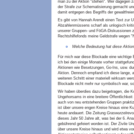
man zu der Aktion "stehen". Wer dagegen za
der Strafe zur Schematisierung gemacht und
damit entgegen des Begriffs der gewaltfreien
Es gibt von Hannah Arendt einen Text zur
Abzahlenmüssens scharf als unlogisch kriti
unserer Gruppen- und FöGA-Diskussionen zu 
Rechtshilfefonds meine Geldstrafe wegen "
Welche Bedeutung hat diese Aktion 
Für mich war diese Blockade eine wichtige E
ich bei den einige Monate vorher stattgefun
Aktionen wie Besetzungen, Go-Ins, usw. dur
Aktion. Dennoch empfand ich diese lange, 
weiteren Schritt einer materiell wirksam we
Blockade nicht mehr nur symbolisch war, so
Wir haben überdies dazu beigetragen, die Ko
Ungehorsams in eine breitere Öffentlichkeit
auch von neu entstehenden Gruppen praktizi
ist über unsere engen Kreise hinaus eine K
heute andauert. Die Zeitung
Graswurzelrevol
dieses Jahr 50 Jahre alt, was bei der 6. 
gebührend gefeiert worden ist. Der Zivile 
über unsere Kreise hinaus und wird etwa vo