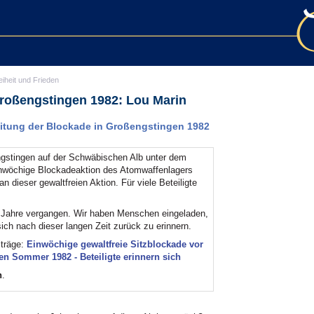
eiheit und Frieden
Großengstingen 1982: Lou Marin
eitung der Blockade in Großengstingen 1982
ngstingen auf der Schwäbischen Alb unter dem
inwöchige Blockadeaktion des Atomwaffenlagers
n dieser gewaltfreien Aktion. Für viele Beteiligte
40 Jahre vergangen. Wir haben Menschen eingeladen,
sich nach dieser langen Zeit zurück zu erinnern.
iträge:
Einwöchige gewaltfreie Sitzblockade vor
n Sommer 1982 - Beteiligte erinnern sich
n
.