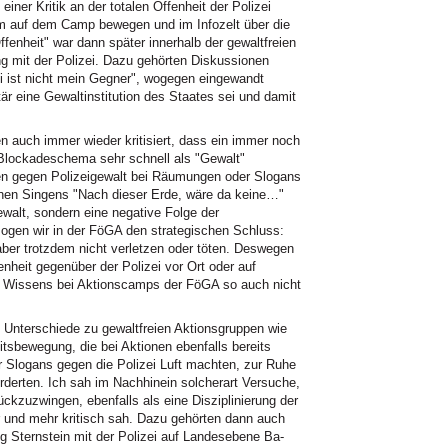
ner Kritik an der totalen Offenheit der Polizei
m auf dem Camp bewegen und im Infozelt über die
fenheit" war dann später innerhalb der gewaltfreien
g mit der Polizei. Dazu gehörten Diskussionen
ei ist nicht mein Gegner", wogegen eingewandt
tär eine Gewaltinstitution des Staates sei und damit
 auch immer wieder kritisiert, dass ein immer noch
Blockadeschema sehr schnell als "Gewalt"
en gegen Polizeigewalt bei Räumungen oder Slogans
enen Singens "Nach dieser Erde, wäre da keine…"
walt, sondern eine negative Folge der
gen wir in der FöGA den strategischen Schluss:
 aber trotzdem nicht verletzen oder töten. Deswegen
enheit gegenüber der Polizei vor Ort oder auf
es Wissens bei Aktionscamps der FöGA so auch nicht
d Unterschiede zu gewaltfreien Aktionsgruppen wie
itsbewegung, die bei Aktionen ebenfalls bereits
er Slogans gegen die Polizei Luft machten, zur Ruhe
orderten. Ich sah im Nachhinein solcherart Versuche,
ückzuzwingen, ebenfalls als eine Disziplinierung der
hr und mehr kritisch sah. Dazu gehörten dann auch
g Sternstein mit der Polizei auf Landesebene Ba-