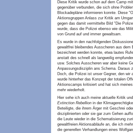
Diese Kritik wurde schon auf dem Camp mit ei
gegenüber verbunden, die sich ohne Proble
Blockadepläne informieren konnte. Diese "Of
Aktionsgruppen Anlass zur Kritik am Umgan
gegen das damit vermittelte Bild "Die Poliz
wurde, dass die Polizei ebenso wie das Mili
von Grund auf und immer gewaltsam.
Es wurde in den nachfolgenden Diskussionen
gewaltfrei bleibendes Ausscheren aus dem 
bezeichnet werden konnte, etwa lautes Ruf
anstatt des schnell als langweilig empfund
usw. Solches Ausscheren war aber keine Ge
Anpassungsdisziplin ans Schema. Daraus zo
Doch, die Polizei ist unser Gegner, den wir
wurde hinterher das Konzept der totalen Off
Aktionscamps kritisiert und hat sich mein
mehr wiederholt.
Hier sehe ich auch meine aktuelle Kritik un
Extinction Rebellion
in der Klimagerechtigke
Beteiligte, die ihrem Ärger mit Geschrei od
disziplinierten oder sie gar zum Gehen auff
die Leute wieder in die Schematisierung zur
gewaltfreien Aktionsabläufe an, die ich me
die generellen Verhandlungen eines Wolfgan