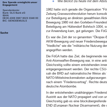
Wie blickst Du heute mit dem Absta
Ihre Spende ermöglicht unser
Engagement
1982 hatte sich gerade die Organisation "Fö
Spendenkonto:
Bank: GLS Bank eG
Zeitung
Graswurzelrevolution
herum konsolid
IBAN:
zur Beteiligung an direkten gewaltfreien Akt
DE36 4306 0967 8023 3348 00
BIC: GENODEM1GLS
Bewegung 1980 mit den Gorleben-Freundeskr
Beteiligung am Hüttendorf Bohrloch 1004, 
zur Anwendung kam, gut gelungen. Die FöGA
Suche
Es war die Zeit der so genannten "Ökopax
AKW-Bewegung und neuer Friedensbewegung d
"friedliche" wie die "militärische Nutzung d
angegriffen werden.
Die FöGA hatte das Ziel, die beginnende ne
Anti-Atomwaffen-Bewegung war, in eine antim
Gleichzeitig sollte einem entstehenden inn
entgegengesteuert werden. Der rechte CSU-S
sah die BRD auf nationalistische Weise als
NATO-Mittelstreckenraketen aufgezwungen 
nach einem "Friedensvertrag". Rechte deutsch
deutsche Atombombe.
In der entstehenden unabhängigen Frieden
Austritt aus der NATO propagiert und von uns
Gleichzeitig gab es eine blockübergreifen
END (
European Nuclear Disarmament
), die