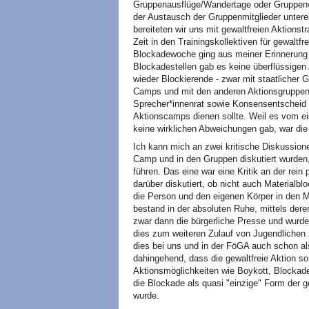
Gruppenausflüge/Wandertage oder Gruppen
der Austausch der Gruppenmitglieder unterei
bereiteten wir uns mit gewaltfreien Aktionstr
Zeit in den Trainingskollektiven für gewaltfre
Blockadewoche ging aus meiner Erinnerung
Blockadestellen gab es keine überflüssigen
wieder Blockierende - zwar mit staatlicher 
Camps und mit den anderen Aktionsgruppe
Sprecher*innenrat sowie Konsensentscheid pr
Aktionscamps dienen sollte. Weil es vom ei
keine wirklichen Abweichungen gab, war di
Ich kann mich an zwei kritische Diskussion
Camp und in den Gruppen diskutiert wurden, 
führen. Das eine war eine Kritik an der rei
darüber diskutiert, ob nicht auch Materialb
die Person und den eigenen Körper in den Mit
bestand in der absoluten Ruhe, mittels dere
zwar dann die bürgerliche Presse und wurd
dies zum weiteren Zulauf von Jugendlichen 
dies bei uns und in der FöGA auch schon als
dahingehend, dass die gewaltfreie Aktion so 
Aktionsmöglichkeiten wie Boykott, Blockad
die Blockade als quasi "einzige" Form der g
wurde.