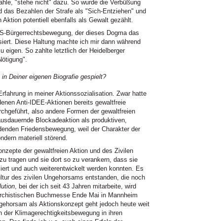
hle, "stehe nicht" dazu. So wurde die Verbüßung
 das Bezahlen der Strafe als "Sich-Entziehen" und
 Aktion potentiell ebenfalls als Gewalt gezählt.
 US-Bürgerrechtsbewegung, der dieses Dogma das
siert. Diese Haltung machte ich mir dann während
eigen. So zahlte letztlich der Heidelberger
Nötigung".
in Deiner eigenen Biografie gespielt?
rfahrung in meiner Aktionssozialisation. Zwar hatte
denen Anti-IDEE-Aktionen bereits gewaltfreie
chgeführt, also andere Formen der gewaltfreien
ausdauernde Blockadeaktion als produktiven,
rdenden Friedensbewegung, weil der Charakter der
ndern materiell störend.
nzepte der gewaltfreien Aktion und des Zivilen
 zu tragen und sie dort so zu verankern, dass sie
ert und auch weiterentwickelt werden konnten. Es
ultur des zivilen Ungehorsams entstanden, die noch
ution
, bei der ich seit 43 Jahren mitarbeite, wird
Anarchistischen Buchmesse Ende Mai in Mannheim
Ungehorsam als Aktionskonzept geht jedoch heute weit
n der Klimagerechtigkeitsbewegung in ihren