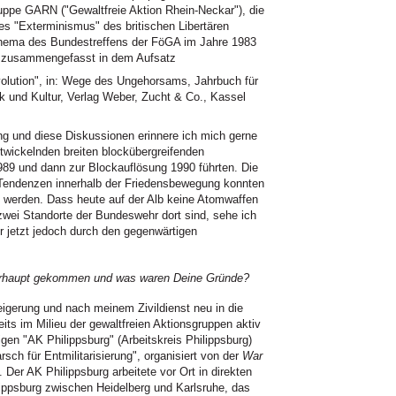
ruppe GARN ("Gewaltfreie Aktion Rhein-Neckar"), die
es "Exterminismus" des britischen Libertären
thema des Bundestreffens der FöGA im Jahre 1983
ut zusammengefasst in dem Aufsatz
olution", in: Wege des Ungehorsams, Jahrbuch für
itik und Kultur, Verlag Weber, Zucht & Co., Kassel
 und diese Diskussionen erinnere ich mich gerne
twickelnden breiten blockübergreifenden
989 und dann zur Blockauflösung 1990 führten. Die
 Tendenzen innerhalb der Friedensbewegung konnten
t werden. Dass heute auf der Alb keine Atomwaffen
 zwei Standorte der Bundeswehr dort sind, sehe ich
er jetzt jedoch durch den gegenwärtigen
berhaupt gekommen und was waren Deine Gründe?
igerung und nach meinem Zivildienst neu in die
ts im Milieu der gewaltfreien Aktionsgruppen aktiv
en "AK Philippsburg" (Arbeitskreis Philippsburg)
rsch für Entmilitarisierung", organisiert von der
War
 Der AK Philippsburg arbeitete vor Ort in direkten
ippsburg zwischen Heidelberg und Karlsruhe, das