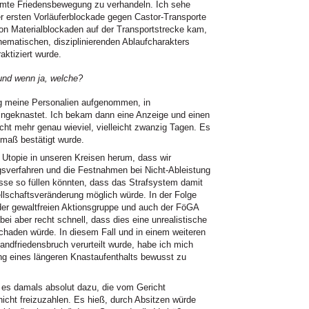
samte Friedensbewegung zu verhandeln. Ich sehe
r ersten Vorläuferblockade gegen Castor-Transporte
von Materialblockaden auf der Transportstrecke kam,
hematischen, disziplinierenden Ablaufcharakters
aktiziert wurde.
 und wenn ja, welche?
ng meine Personalien aufgenommen, in
eingeknastet. Ich bekam dann eine Anzeige und einen
cht mehr genau wieviel, vielleicht zwanzig Tagen. Es
maß bestätigt wurde.
 Utopie in unseren Kreisen herum, dass wir
ngsverfahren und die Festnahmen bei Nicht-Ableistung
sse so füllen könnten, dass das Strafsystem damit
llschaftsveränderung möglich würde. In der Folge
der gewaltfreien Aktionsgruppe und auch der FöGA
ei aber recht schnell, dass dies eine unrealistische
schaden würde. In diesem Fall und in einem weiteren
andfriedensbruch verurteilt wurde, habe ich mich
ng eines längeren Knastaufenthalts bewusst zu
e es damals absolut dazu, die vom Gericht
nicht freizuzahlen. Es hieß, durch Absitzen würde