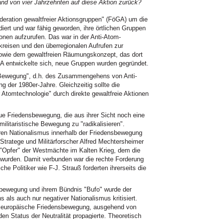
nd von vier Jahrzehnten auf diese Aktion zurück?
deration gewaltfreier Aktionsgruppen" (FöGA) um die
iert und war fähig geworden, ihre örtlichen Gruppen
ionen aufzurufen. Das war in der Anti-Atom-
eisen und den überregionalen Aufrufen zur
sowie dem gewaltfreien Räumungskonzept, das dort
 entwickelte sich, neue Gruppen wurden gegründet.
-Bewegung", d.h. des Zusammengehens von Anti-
er 1980er-Jahre. Gleichzeitig sollte die
er Atomtechnologie" durch direkte gewaltfreie Aktionen
ue Friedensbewegung, die aus ihrer Sicht noch eine
ilitaristische Bewegung zu "radikalisieren".
eren Nationalismus innerhalb der Friedensbewegung
tratege und Militärforscher Alfred Mechtersheimer
 "Opfer" der Westmächte im Kalten Krieg, dem die
wurden. Damit verbunden war die rechte Forderung
e Politiker wie F-J. Strauß forderten ihrerseits die
sbewegung und ihrem Bündnis "Bufo" wurde der
 als auch nur negativer Nationalismus kritisiert.
de europäische Friedensbewegung, ausgehend von
 den Status der Neutralität propagierte. Theoretisch