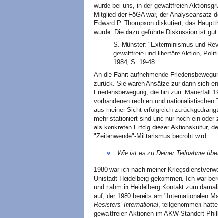
wurde bei uns, in der gewaltfreien Aktionsg
Mitglied der FöGA war, der Analyseansatz d
Edward P. Thompson diskutiert, das Haupt
wurde. Die dazu geführte Diskussion ist g
S. Münster: "Exterminismus und Rev
gewaltfreie und libertäre Aktion, Pol
1984, S. 19-48.
An die Fahrt aufnehmende Friedensbewegung
zurück. Sie waren Ansätze zur dann sich en
Friedensbewegung, die hin zum Mauerfall 1
vorhandenen rechten und nationalistischen
aus meiner Sicht erfolgreich zurückgedräng
mehr stationiert sind und nur noch ein oder
als konkreten Erfolg dieser Aktionskultur, d
"Zeitenwende"-Militarismus bedroht wird.
Wie ist es zu Deiner Teilnahme ü
1980 war ich nach meiner Kriegsdienstverwe
Unistadt Heidelberg gekommen. Ich war berei
und nahm in Heidelberg Kontakt zum damalig
auf, der 1980 bereits am "Internationalen Ma
Resisters’ International
, teilgenommen hatte.
gewaltfreien Aktionen im AKW-Standort Phil