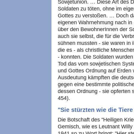
Sowjetunion. … Diese Art des 
Soldaten zu töten, ohne im eig
Gottes zu verstoßen. … Doch d
eigenen Wahrnehmung nach in d
über den BewohnerInnen der Sow
auch sie selbst, die für die Ve
sühnen mussten - sie waren in i
die es - als christliche Mensch
- konnten. Die Soldaten wurden 
Tod das vom sowjetischen Syst
und Gottes Ordnung auf Erden wi
Ausdeutung kämpften die deutsc
gegen eine bestimmte politische
dessen Ordnung - sie opferten si
454).
"Sie stürzten wie die Tier
Die Botschaft des "Heiligen Krie
Gemisch, wie es Leutnant Willy 
1941 so zu Wort bringt: "Hier s