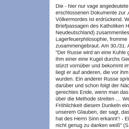
Die - hier nur vage angedeutet
erschlossenen Dokumente zur ‚c
Völkermordes ist erdrückend. 
Briefpassagen des Katholiken 
Neudeutschland) zusammenliest
Lagerfeuerphilosophie, fromme
zusammengebraut. Am 30./31. Au
"Der Russe wird an eine Kuhle g
ihm einer eine Kugel durchs Gen
stürzt vornüber und bekommt im
liegt er auf anderen, die vor ih
wurden. Ein anderer Russe sprin
darüber und schon folgt der Näc
gerechtes Ende, wenn man das 
über die Methode streiten … We
Fröhlichkeit diesem Dunkeln einf
unserem Glauben, der sagt, dass
hat des Herrn Sinn erkannt’! - E
nicht genug zu danken weiß" (S