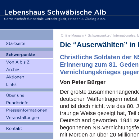
Online Magazin
/
Schwerpunkte
/
Internationales, M
Die “Auserwählten” in
Christliche Soldaten der 
Erinnerung zum 81. Geden
Vernichtungskrieges gege
Von Peter Bürger
Der größte zusammenhängende 
deutschen Waffenträgern nebst 
und ist doch nicht, wie das 80
traurige Weise gezeigt hat, Teil
Deutschland geworden. 1941 se
begonnenen NS-Vernichtungsfel
mit Morden an über 20 Millionen 