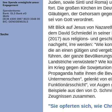
Juden, sowie Sinti und Roma) u
Ihre Spende ermöglicht unser
Engagement
fort. Die großen Kirchen im De
Spendenkonto:
Gläubigen, der Gehorsam gegenü
Bank: GLS Bank eG
IBAN:
sei von Gott verordnet.
DE36 4306 0967 8023 3348 00
BIC: GENODEM1GLS
Mit Blick auf Jesus von Nazar
dem David Schmiedel in seiner D
Suche
(2017) aus religions- und gesch
nachgeht, irre werden: "Wie konn
die an einen gütigen und verge
führen, der ganze Bevölkerungs
Landstriche verwüstete? Wie ko
im Krieg gegen die Sowjetunion m
Propaganda hatte ihnen die Bev
Untermenschen", gelenkt von ei
Funktionärsschicht", vor Augen g
Beispiele aus den von D. Schmi
Zeugnissen zusammen.
"Sie opferten sich, wie Ch