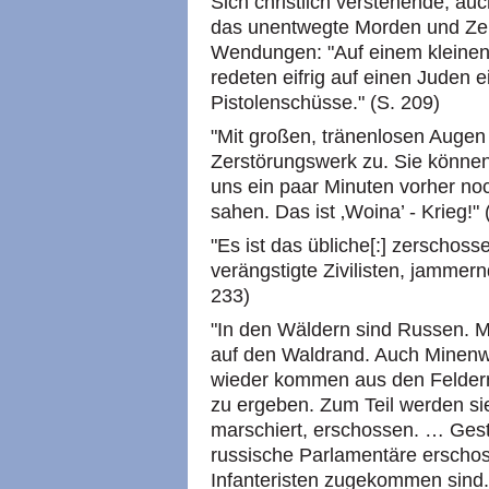
Sich christlich verstehende, a
das unentwegte Morden und Zer
Wendungen: "Auf einem kleinen 
redeten eifrig auf einen Juden e
Pistolenschüsse." (S. 209)
"Mit großen, tränenlosen Augen 
Zerstörungswerk zu. Sie können
uns ein paar Minuten vorher noc
sahen. Das ist ‚Woina’ - Krieg!" 
"Es ist das übliche[:] zerschos
verängstigte Zivilisten, jammer
233)
"In den Wäldern sind Russen. M
auf den Waldrand. Auch Minenwe
wieder kommen aus den Feldern
zu ergeben. Zum Teil werden sie
marschiert, erschossen. … Gest
russische Parlamentäre erschos
Infanteristen zugekommen sind.