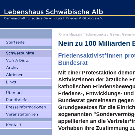
Online Magazin
/
Schwerpunkte
/
Gewalt, Gewaltfr
Nein zu 100 Milliarden
Friedensaktivist*innen pr
Bundesrat
Mit einer Protestaktion demon
Aktivist*innen der ärztliche 
katholischen Friedensbewegun
Friedens-, Entwicklungs- un
Bundesrat gemeinsam gegen 
Grundgesetzes für die Einric
sogenannten "Sondervermöge
appellierten an die Vertreter
Vorhaben ihre Zustimmung zu