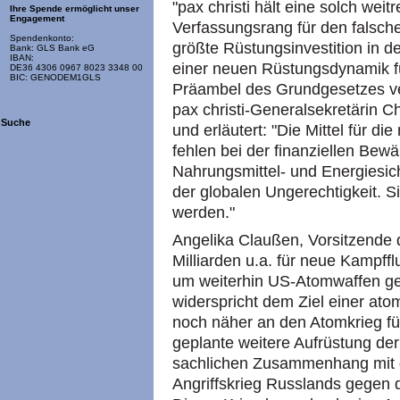
"pax christi hält eine solch wei
Ihre Spende ermöglicht unser
Engagement
Verfassungsrang für den falsch
Spendenkonto:
größte Rüstungsinvestition in 
Bank: GLS Bank eG
IBAN:
einer neuen Rüstungsdynamik fü
DE36 4306 0967 8023 3348 00
BIC: GENODEM1GLS
Präambel des Grundgesetzes ve
pax christi-Generalsekretärin C
Suche
und erläutert: "Die Mittel für 
fehlen bei der finanziellen Bew
Nahrungsmittel- und Energiesic
der globalen Ungerechtigkeit. S
werden."
Angelika Claußen, Vorsitzende d
Milliarden u.a. für neue Kampf
um weiterhin US-Atomwaffen ge
widerspricht dem Ziel einer at
noch näher an den Atomkrieg führ
geplante weitere Aufrüstung de
sachlichen Zusammenhang mit 
Angriffskrieg Russlands gegen di