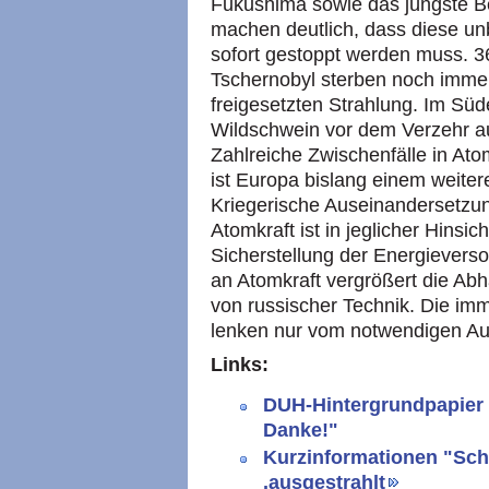
Fukushima sowie das jüngste B
machen deutlich, dass diese un
sofort gestoppt werden muss. 3
Tschernobyl sterben noch imm
freigesetzten Strahlung. Im Sü
Wildschwein vor dem Verzehr auf
Zahlreiche Zwischenfälle in At
ist Europa bislang einem weit
Kriegerische Auseinandersetzun
Atomkraft ist in jeglicher Hinsic
Sicherstellung der Energieversor
an Atomkraft vergrößert die Ab
von russischer Technik. Die i
lenken nur vom notwendigen Au
Links:
DUH-Hintergrundpapier 
Danke!"
Kurzinformationen "Sch
.ausgestrahlt