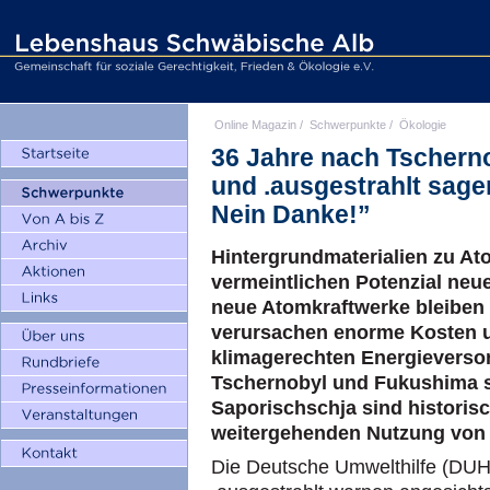
Online Magazin
/
Schwerpunkte
/
Ökologie
36 Jahre nach Tschern
und .ausgestrahlt sag
Nein Danke!”
Hintergrundmaterialien zu A
vermeintlichen Potenzial neu
neue Atomkraftwerke bleiben 
verursachen enorme Kosten un
klimagerechten Energieverso
Tschernobyl und Fukushima s
Saporischschja sind historis
weitergehenden Nutzung von
Die Deutsche Umwelthilfe (DUH)