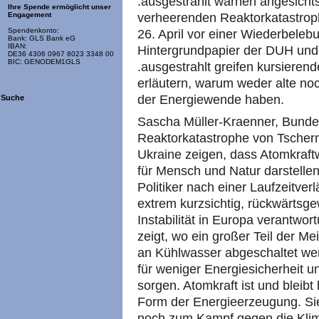
.ausgestrahlt warnen angesicht
Ihre Spende ermöglicht unser
verheerenden Reaktorkatastrop
Engagement
Spendenkonto:
26. April vor einer Wiederbeleb
Bank: GLS Bank eG
IBAN:
Hintergrundpapier der DUH und 
DE36 4306 0967 8023 3348 00
BIC: GENODEM1GLS
.ausgestrahlt greifen kursiere
erläutern, warum weder alte no
der Energiewende haben.
Suche
Sascha Müller-Kraenner, Bunde
Reaktorkatastrophe von Tscherno
Ukraine zeigen, dass Atomkraft
für Mensch und Natur darstellen
Politiker nach einer Laufzeitve
extrem kurzsichtig, rückwärtsg
Instabilität in Europa verantwor
zeigt, wo ein großer Teil der 
an Kühlwasser abgeschaltet we
für weniger Energiesicherheit 
sorgen. Atomkraft ist und bleibt
Form der Energieerzeugung. Sie
noch zum Kampf gegen die Klim