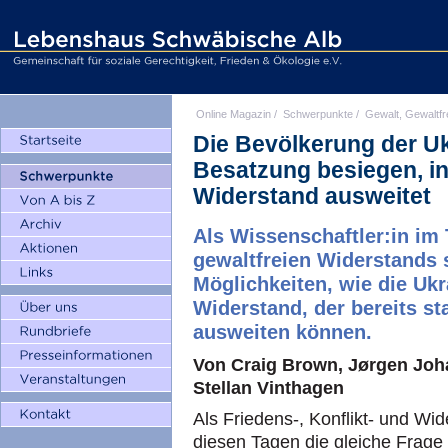
Online Magazin
/
Schwerpunkte
/
Gewalt, Gewaltfr
Die Bevölkerung der Uk
Besatzung besiegen, i
Widerstand ausweitet
Als Wissenschaftler:in i
gewaltfreien Widerstands 
Möglichkeiten, wie die Ukr
Widerstand, der bereits st
ausweiten können.
Von Craig Brown, Jørgen Joh
Stellan Vinthagen
Als Friedens-, Konflikt- und Wid
diesen Tagen die gleiche Frage