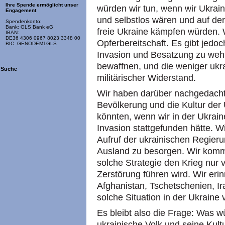
Ihre Spende ermöglicht unser
würden wir tun, wenn wir Ukrain
Engagement
und selbstlos wären und auf de
Spendenkonto:
Bank: GLS Bank eG
freie Ukraine kämpfen würden. 
IBAN:
DE36 4306 0967 8023 3348 00
Opferbereitschaft. Es gibt jedo
BIC: GENODEM1GLS
Invasion und Besatzung zu wehr
bewaffnen, und die weniger ukra
Suche
militärischer Widerstand.
Wir haben darüber nachgedacht,
Bevölkerung und die Kultur der
könnten, wenn wir in der Ukrai
Invasion stattgefunden hätte. W
Aufruf der ukrainischen Regier
Ausland zu besorgen. Wir komm
solche Strategie den Krieg nur
Zerstörung führen wird. Wir erin
Afghanistan, Tschetschenien, I
solche Situation in der Ukraine
Es bleibt also die Frage: Was w
ukrainische Volk und seine Kult