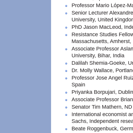
Professor Mario López-Ma
Senior Lecturer Alexandr
University, United Kingd
PhD Jason MacLeod, Inde
Resistance Studies Fello
Massachusetts, Amherst, 
Associate Professor Asl
University, Bihar, India
Dalilah Shemia-Goeke, Un
Dr. Molly Wallace, Portlan
Professor Jose Angel Rui
Spain
Priyanka Borpujari, Dublin
Associate Professor Bria
Senator Tim Mathern, ND 
International economist a
Sachs, Independent rese
Beate Roggenbuck, German 