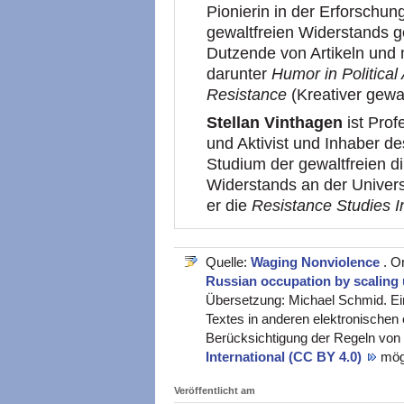
Pionierin in der Erforschu
gewaltfreien Widerstands 
Dutzende von Artikeln und 
darunter
Humor in Political
Resistance
(Kreativer gewa
Stellan Vinthagen
ist Prof
und Aktivist und Inhaber de
Studium der gewaltfreien di
Widerstands an der Univer
er die
Resistance Studies In
Quelle:
Waging Nonviolence
. O
Russian occupation by scaling
Übersetzung: Michael Schmid. Ei
Textes in anderen elektronischen 
Berücksichtigung der Regeln von
International (CC BY 4.0)
mög
Veröffentlicht am