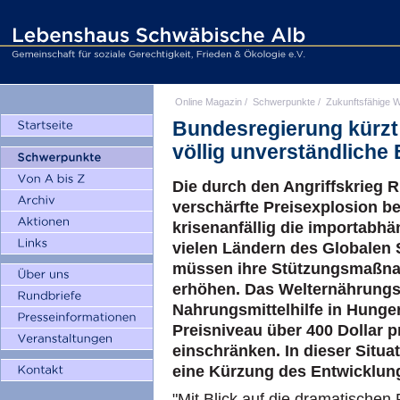
Online Magazin
/
Schwerpunkte
/
Zukunftsfähige W
Bundesregierung kürzt 
völlig unverständliche
Die durch den Angriffskrieg R
verschärfte Preisexplosion be
krisenanfällig die importabh
vielen Ländern des Globalen 
müssen ihre Stützungsmaßna
erhöhen. Das Welternährung
Nahrungsmittelhilfe in Hung
Preisniveau über 400 Dollar 
einschränken. In dieser Situ
eine Kürzung des Entwicklung
"Mit Blick auf die dramatischen 