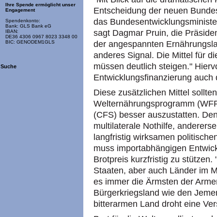
Ihre Spende ermöglicht unser
Entscheidung der neuen Bundes
Engagement
das Bundesentwicklungsministeri
Spendenkonto:
Bank: GLS Bank eG
sagt Dagmar Pruin, die Präsiden
IBAN:
DE36 4306 0967 8023 3348 00
der angespannten Ernährungsla
BIC: GENODEM1GLS
anderes Signal. Die Mittel für 
müssen deutlich steigen." Hierv
Suche
Entwicklungsfinanzierung auch d
Diese zusätzlichen Mittel sollt
Welternährungsprogramm (WFP
(CFS) besser auszustatten. Denn
multilaterale Nothilfe, anderers
langfristig wirksamen politisch
muss importabhängigen Entwick
Brotpreis kurzfristig zu stützen
Staaten, aber auch Länder im Mit
es immer die Ärmsten der Armen
Bürgerkriegsland wie den Jemen
bitterarmen Land droht eine Ve