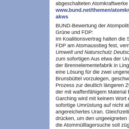
abgeschalteten Atomkraftwerke i
www.bund.net/themen/atomkra
akws
BUND-Bewertung der Atompolitik
Grüne und FDP:
Im Koalitionsvertrag halten di
FDP am Atomausstieg fest, ver
Umwelt und Naturschutz Deuts
zum sofortigen Aus etwa der U
der Brennelementefabrik in Ling
eine Lösung für die zwei ungen
Brunsbüttel vorzulegen, geschw
Prozess zur deutlich längeren 
der mit waffenfähigem Material
Garching wird mit keinem Wort 
sofortige Umrüstung auf nicht a
angereichertes Uran. Gleichzeiti
drücken, um den ungeeigneten 
die Atommülllagersuche soll zü