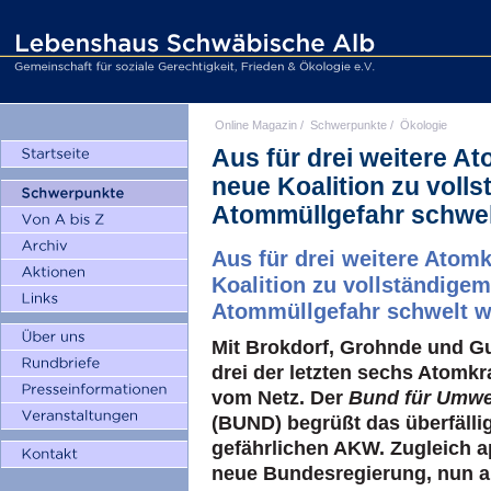
Online Magazin
/
Schwerpunkte
/
Ökologie
Aus für drei weitere 
neue Koalition zu voll
Atommüllgefahr schwel
Aus für drei weitere Ato
Koalition zu vollständige
Atommüllgefahr schwelt w
Mit Brokdorf, Grohnde und 
drei der letzten sechs Atomk
vom Netz. Der
Bund für Umwe
(BUND) begrüßt das überfälli
gefährlichen AKW. Zugleich a
neue Bundesregierung, nun a