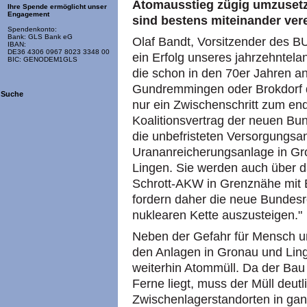
Atomausstieg zügig umzusetz
Ihre Spende ermöglicht unser
Engagement
sind bestens miteinander vere
Spendenkonto:
Bank: GLS Bank eG
Olaf Bandt, Vorsitzender des B
IBAN:
DE36 4306 0967 8023 3348 00
ein Erfolg unseres jahrzehntelan
BIC: GENODEM1GLS
die schon in den 70er Jahren a
Gundremmingen oder Brokdorf d
Suche
nur ein Zwischenschritt zum en
Koalitionsvertrag der neuen Bun
die unbefristeten Versorgungsa
Urananreicherungsanlage in Gr
Lingen. Sie werden auch über 
Schrott-AKW in Grenznähe mit 
fordern daher die neue Bundesr
nuklearen Kette auszusteigen."
Neben der Gefahr für Mensch 
den Anlagen in Gronau und Ling
weiterhin Atommüll. Da der Bau
Ferne liegt, muss der Müll deut
Zwischenlagerstandorten in gan