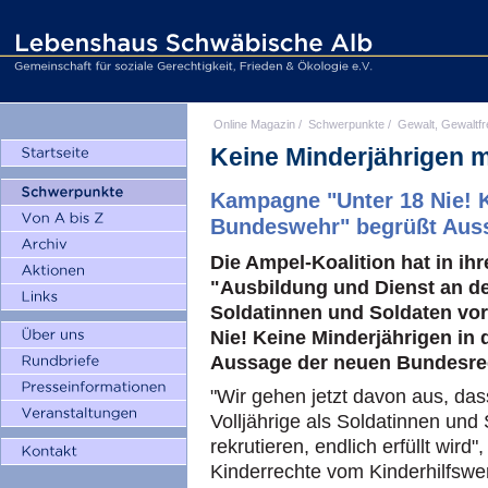
Online Magazin
/
Schwerpunkte
/
Gewalt, Gewaltfr
Keine Minderjährigen 
Kampagne "Unter 18 Nie! K
Bundeswehr" begrüßt Auss
Die Ampel-Koalition hat in ih
"Ausbildung und Dienst an der
Soldatinnen und Soldaten vo
Nie! Keine Minderjährigen in
Aussage der neuen Bundesre
"Wir gehen jetzt davon aus, das
Volljährige als Soldatinnen und
rekrutieren, endlich erfüllt wird"
Kinderrechte vom Kinderhilfsw