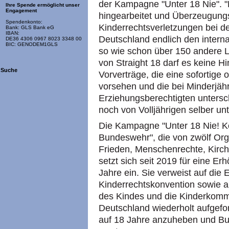
der Kampagne "Unter 18 Nie". "
Ihre Spende ermöglicht unser
Engagement
hingearbeitet und Überzeugungsa
Spendenkonto:
Kinderrechtsverletzungen bei 
Bank: GLS Bank eG
IBAN:
Deutschland endlich den internat
DE36 4306 0967 8023 3348 00
BIC: GENODEM1GLS
so wie schon über 150 andere L
von Straight 18 darf es keine H
Suche
Vorverträge, die eine sofortige
vorsehen und die bei Minderjäh
Erziehungsberechtigten untersc
noch von Volljährigen selber un
Die Kampagne "Unter 18 Nie! Ke
Bundeswehr", die von zwölf Or
Frieden, Menschenrechte, Kirch
setzt sich seit 2019 für eine E
Jahre ein. Sie verweist auf die 
Kinderrechtskonvention sowie 
des Kindes und die Kinderkomm
Deutschland wiederholt aufgefo
auf 18 Jahre anzuheben und B