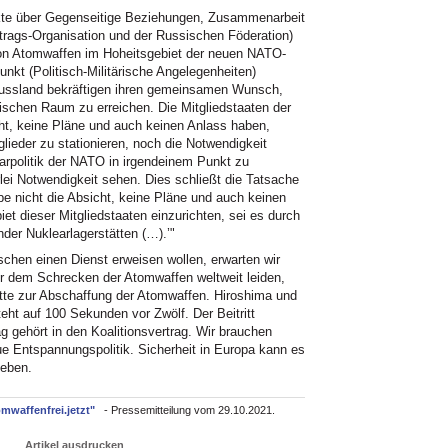
te über Gegenseitige Beziehungen, Zusammenarbeit
rtrags-Organisation und der Russischen Föderation)
von Atomwaffen im Hoheitsgebiet der neuen NATO-
nkt (Politisch-Militärische Angelegenheiten)
Russland bekräftigen ihren gemeinsamen Wunsch,
ntischen Raum zu erreichen. Die Mitgliedstaaten der
ht, keine Pläne und auch keinen Anlass haben,
lieder zu stationieren, noch die Notwendigkeit
arpolitik der NATO in irgendeinem Punkt zu
lei Notwendigkeit sehen. Dies schließt die Tatsache
be nicht die Absicht, keine Pläne und auch keinen
et dieser Mitgliedstaaten einzurichten, sei es durch
er Nuklearlagerstätten (…).’"
schen einen Dienst erweisen wollen, erwarten wir
er dem Schrecken der Atomwaffen weltweit leiden,
ritte zur Abschaffung der Atomwaffen. Hiroshima und
ht auf 100 Sekunden vor Zwölf. Der Beitritt
gehört in den Koalitionsvertrag. Wir brauchen
e Entspannungspolitik. Sicherheit in Europa kann es
geben.
mwaffenfrei.jetzt"
- Pressemitteilung vom 29.10.2021.
Artikel ausdrucken