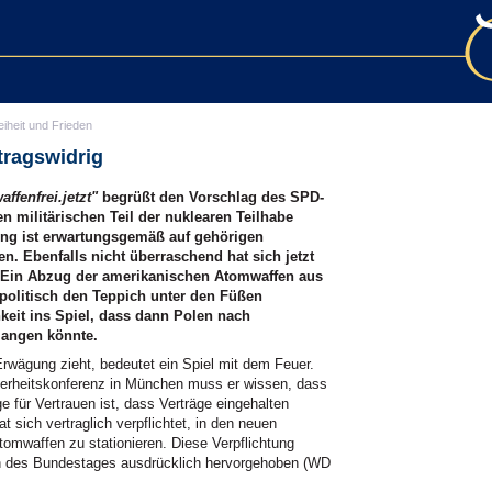
eiheit und Frieden
tragswidrig
ffenfrei.jetzt"
begrüßt den Vorschlag des SPD-
n militärischen Teil der nuklearen Teilhabe
ng ist erwartungsgemäß auf gehörigen
. Ebenfalls nicht überraschend hat sich jetzt
 Ein Abzug der amerikanischen Atomwaffen aus
politisch den Teppich unter den Füßen
keit ins Spiel, dass dann Polen nach
langen könnte.
 Erwägung zieht, bedeutet ein Spiel mit dem Feuer.
cherheitskonferenz in München muss er wissen, dass
e für Vertrauen ist, dass Verträge eingehalten
 sich vertraglich verpflichtet, in den neuen
Atomwaffen zu stationieren. Diese Verpflichtung
n des Bundestages ausdrücklich hervorgehoben (WD