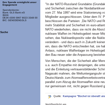
Ihre Spende ermöglicht unser
"In der NATO-Russland Grundakte (Grundak
Engagement
und Sicherheit zwischen der Nordatlantikve
Spendenkonto:
vom 27. Mai 1997 wird eine Stationierung 
Bank: GLS Bank eG
IBAN:
Mitglieder ausgeschlossen. Unter dem IV. Pu
DE36 4306 0967 8023 3348 00
BIC: GENODEM1GLS
beschlossen die Parteien: ‚Die NATO und 
mehr Stabilität und Sicherheit im euro-atla
NATO wiederholen, dass sie nicht die Absic
Suche
nukleare Waffen im Hoheitsgebiet neuer Mitg
sehen, das Nukleardispositiv oder die Nukle
verändern - und dazu auch in Zukunft keiner
ein, dass die NATO entschieden hat, sie ha
Anlass, nukleare Waffenlager im Hoheitsgebi
den Bau neuer oder die Anpassung bestehend
Von Menschen, die der Sicherheit aller Men
u.a. auch Empathie mit denjenigen, die unt
und die Einleitung vertrauensbildender Sch
Nagasaki mahnen, die Weltuntergangsuhr ste
Deutschlands zum Atomwaffenverbotsvertrag 
parallel zum Abzug der Atomwaffen eine neu
nur gemeinsam mit, nicht gegen Russland 
Quelle:
Kampagne "Büchel ist überall! ato
Veröffentlicht am