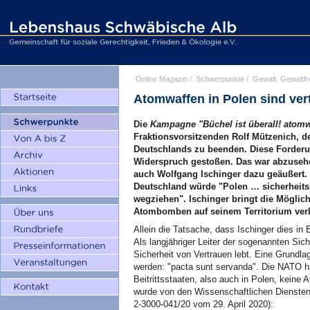
Online Magazin
/
Schwerpunkte
/
Gewalt, Gewaltfr
Atomwaffen in Polen sind ver
Die
Kampagne "Büchel ist überall! atomwa
Fraktionsvorsitzenden Rolf Mützenich, de
Deutschlands zu beenden. Diese Forderu
Widerspruch gestoßen. Das war abzusehen
auch Wolfgang Ischinger dazu geäußert.
Deutschland würde "Polen … sicherheits
wegziehen". Ischinger bringt die Möglich
Atombomben auf seinem Territorium ver
Allein die Tatsache, dass Ischinger dies in
Als langjähriger Leiter der sogenannten Si
Sicherheit von Vertrauen lebt. Eine Grundlag
werden: "pacta sunt servanda". Die NATO hat
Beitrittsstaaten, also auch in Polen, keine 
wurde von den Wissenschaftlichen Dienste
2-3000-041/20 vom 29. April 2020):