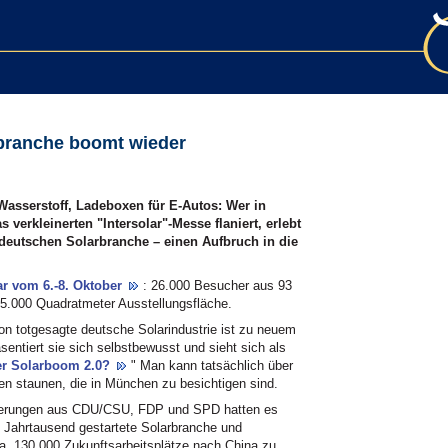
rbranche boomt wieder
Wasserstoff, Ladeboxen für E-Autos: Wer in
verkleinerten "Intersolar"-Messe flaniert, erlebt
 deutschen Solarbranche – einen Aufbruch in die
ar vom 6.-8. Oktober
: 26.000 Besucher aus 93
 45.000 Quadratmeter Ausstellungsfläche.
n totgesagte deutsche Solarindustrie ist zu neuem
sentiert sie sich selbstbewusst und sieht sich als
r Solarboom 2.0?
" Man kann tatsächlich über
n staunen, die in München zu besichtigen sind.
gierungen aus CDU/CSU, FDP und SPD hatten es
e Jahrtausend gestartete Solarbranche und
. 130.000 Zukunftsarbeitsplätze nach China zu