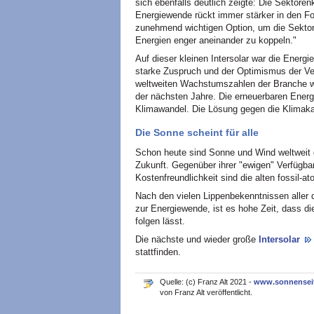
sich ebenfalls deutlich zeigte: Die Sektore
Energiewende rückt immer stärker in den Fo
zunehmend wichtigen Option, um die Sekto
Energien enger aneinander zu koppeln."
Auf dieser kleinen Intersolar war die Energ
starke Zuspruch und der Optimismus der Ver
weltweiten Wachstumszahlen der Branche wi
der nächsten Jahre. Die erneuerbaren Ener
Klimawandel. Die Lösung gegen die Klimak
Die Sonne scheint für alle
Schon heute sind Sonne und Wind weltweit d
Zukunft. Gegenüber ihrer "ewigen" Verfügbark
Kostenfreundlichkeit sind die alten fossil-a
Nach den vielen Lippenbekenntnissen aller
zur Energiewende, ist es hohe Zeit, dass d
folgen lässt.
Die nächste und wieder große
Intersolar
stattfinden.
Quelle: (c) Franz Alt 2021 -
www.sonnensei
von Franz Alt veröffentlicht.