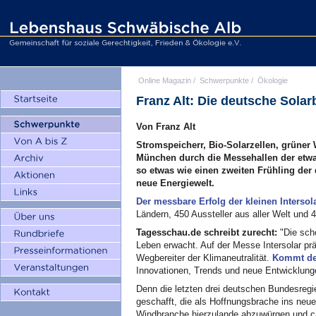
Online Magazin
/
Schwerpunkte
/
Ökologie
Franz Alt: Die deutsche Sola
Von Franz Alt
Stromspeicherr, Bio-Solarzellen, grüner 
München durch die Messehallen der etwas 
so etwas wie einen zweiten Frühling der
neue Energiewelt.
Der messbare Erfolg der kleinen Intersol
Ländern, 450 Aussteller aus aller Welt und
Tagesschau.de schreibt zurecht:
"Die scho
Leben erwacht. Auf der Messe Intersolar prä
Wegbereiter der Klimaneutralität.
Kommt de
Innovationen, Trends und neue Entwicklunge
Denn die letzten drei deutschen Bundesre
geschafft, die als Hoffnungsbrache ins neu
Windbranche hierzulande abzuwürgen und ca