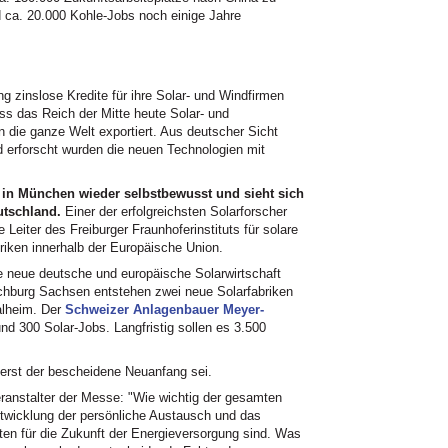
d ca. 20.000 Kohle-Jobs noch einige Jahre
 zinslose Kredite für ihre Solar- und Windfirmen
ss das Reich der Mitte heute Solar- und
n die ganze Welt exportiert. Aus deutscher Sicht
 erforscht wurden die neuen Technologien mit
e in München wieder selbstbewusst und sieht sich
utschland.
Einer der erfolgreichsten Solarforscher
 Leiter des Freiburger Fraunhoferinstituts für solare
riken innerhalb der Europäische Union.
ne neue deutsche und europäische Solarwirtschaft
ochburg Sachsen entstehen zwei neue Solarfabriken
alheim. Der
Schweizer Anlagenbauer Meyer-
rund 300 Solar-Jobs. Langfristig sollen es 3.500
 erst der bescheidene Neuanfang sei.
eranstalter der Messe: "Wie wichtig der gesamten
wicklung der persönliche Austausch und das
en für die Zukunft der Energieversorgung sind. Was