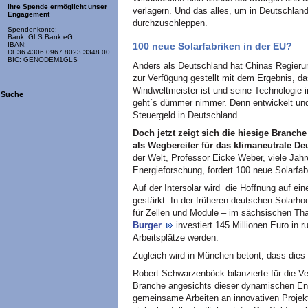
Ihre Spende ermöglicht unser
verlagern. Und das alles, um in Deutschlan
Engagement
durchzuschleppen.
Spendenkonto:
Bank: GLS Bank eG
100 neue Solarfabriken in der EU?
IBAN:
DE36 4306 0967 8023 3348 00
BIC: GENODEM1GLS
Anders als Deutschland hat Chinas Regierung
zur Verfügung gestellt mit dem Ergebnis, da
Windweltmeister ist und seine Technologie i
Suche
geht´s dümmer nimmer. Denn entwickelt und
Steuergeld in Deutschland.
Doch jetzt zeigt sich die hiesige Branch
als Wegbereiter für das klimaneutrale De
der Welt, Professor Eicke Weber, viele Jahre
Energieforschung, fordert 100 neue Solarfab
Auf der Intersolar wird die Hoffnung auf ei
gestärkt. In der früheren deutschen Solarh
für Zellen und Module – im sächsischen Th
Burger
investiert 145 Millionen Euro in 
Arbeitsplätze werden.
Zugleich wird in München betont, dass dies
Robert Schwarzenböck bilanzierte für die V
Branche angesichts dieser dynamischen Ent
gemeinsame Arbeiten an innovativen Projekt