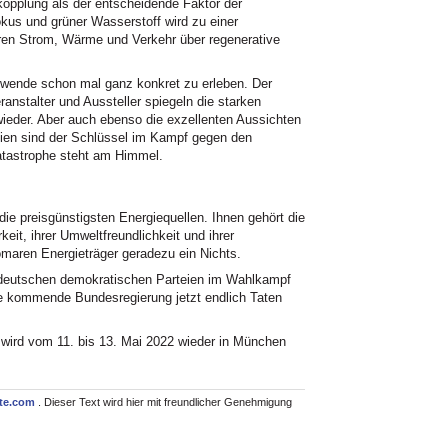
nkopplung als der entscheidende Faktor der
kus und grüner Wasserstoff wird zu einer
ren Strom, Wärme und Verkehr über regenerative
iewende schon mal ganz konkret zu erleben. Der
anstalter und Aussteller spiegeln die starken
eder. Aber auch ebenso die exzellenten Aussichten
gien sind der Schlüssel im Kampf gegen den
atastrophe steht am Himmel.
ie preisgünstigsten Energiequellen. Ihnen gehört die
eit, ihrer Umweltfreundlichkeit und ihrer
tomaren Energieträger geradezu ein Nichts.
 deutschen demokratischen Parteien im Wahlkampf
ie kommende Bundesregierung jetzt endlich Taten
wird vom 11. bis 13. Mai 2022 wieder in München
te.com
. Dieser Text wird hier mit freundlicher Genehmigung