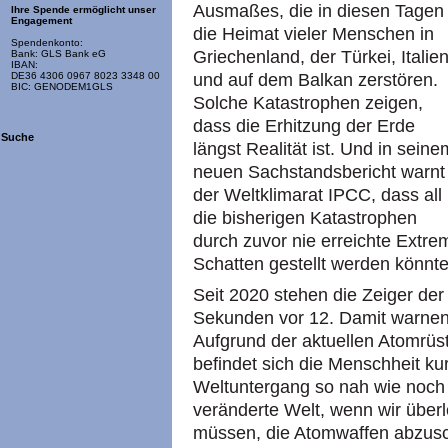
Ausmaßes, die in diesen Tagen
Ihre Spende ermöglicht unser
Engagement
die Heimat vieler Menschen in
Spendenkonto:
Griechenland, der Türkei, Italie
Bank: GLS Bank eG
IBAN:
DE36 4306 0967 8023 3348 00
und auf dem Balkan zerstören.
BIC: GENODEM1GLS
Solche Katastrophen zeigen,
dass die Erhitzung der Erde
Suche
längst Realität ist. Und in seine
neuen Sachstandsbericht warnt
der Weltklimarat IPCC, dass all
die bisherigen Katastrophen
durch zuvor nie erreichte Extre
Schatten gestellt werden könnte
Seit 2020 stehen die Zeiger der
Sekunden vor 12. Damit warnen
Aufgrund der aktuellen Atomrüst
befindet sich die Menschheit k
Weltuntergang so nah wie noch 
veränderte Welt, wenn wir über
müssen, die Atomwaffen abzusch