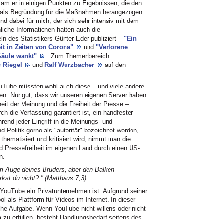
am er in einigen Punkten zu Ergebnissen, die den
 als Begründung für die Maßnahmen herangezogen
 dabei für mich, der sich sehr intensiv mit dem
liche Informationen hatten auch die
eln des Statistikers Günter Eder publiziert –
"Ein
keit in Zeiten von Corona"
und
"Verlorene
 Säule wankt"
. Zum Themenbereich
s Riegel
und
Ralf Wurzbacher
auf den
uTube müssten wohl auch diese – und viele andere
n. Nur gut, dass wir unseren eigenen Server haben.
iheit der Meinung und die Freiheit der Presse –
ch die Verfassung garantiert ist, ein handfester
rend jeder Eingriff in die Meinungs- und
d Politik gerne als "autoritär" bezeichnet werden,
thematisiert und kritisiert wird, nimmt man die
d Pressefreiheit im eigenen Land durch einen US-
n.
im Auge deines Bruders, aber den Balken
kst du nicht? " (Matthäus 7,3)
 YouTube ein Privatunternehmen ist. Aufgrund seiner
 als Plattform für Videos im Internet. In dieser
iche Aufgabe. Wenn YouTube nicht willens oder nicht
 zu erfüllen, besteht Handlungsbedarf seitens des