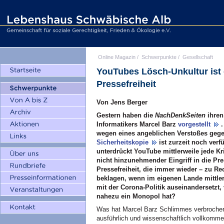
Online Magazin
/
Schwerpunkte
/
Gesellschaft
YouTubes Lösch-Unkultur ist
Pressefreiheit
Von Jens Berger
Gestern haben die
NachDenkSeiten
ihren
Informatikers Marcel Barz
vorgestellt
wegen eines angeblichen Verstoßes gege
Sicherheitskopie
ist zurzeit noch ver
unterdrückt YouTube mittlerweile jede Kr
nicht hinzunehmender Eingriff in die Pres
Pressefreiheit, die immer wieder – zu Rec
beklagen, wenn im eigenen Lande mittlerw
mit der Corona-Politik auseinandersetzt,
nahezu ein Monopol hat?
Was hat Marcel Barz Schlimmes verbrochen?
ausführlich und wissenschaftlich vollkomm