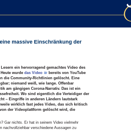
 eine massive Einschränkung der
 Lesern ein hervorragend gemachtes Video des
. Heute wurde
das Video
bereits von YouTube
n die Community-Richtlinien gelöscht. Eine
fügbar; niemand weiß, wie lange. Offenbar
itik am gängigen Corona-Narrativ. Das ist ein
sefreiheit. Wo sind eigentlich die Verteidiger der
ht – Eingriffe in anderen Ländern lautstark
eile wirklich fast jedes Video, das sich kritisch
 von der Videoplattform gelöscht wird, die
 Gar nichts. Er hat in seinem Video vielmehr
en nachvollziehbar verschiedene Aussagen zu