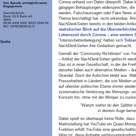
Corona anhand von Daten überprüft. Dabei k
Ihre Spende ermöglicht unser
Engagement
gängigen Behauptungen widersprechen, die
werden. Falschaussagen oder Fake News sind
Spendenkonto:
Bank: GLS Bank eG
Thema beschäftigt hat, nicht erkennbar. Ähn
IBAN:
DE36 4306 0967 8023 3348 00
NachDenkSeiten
bereits in den beiden Artik
BIC: GENODEM1GLS
statistischer Blick auf die Übersterblich
Lebenszeit durch Corona – eine weitere
"Intensivbettenbelegung" hatten sich
Tobia
Suche
NachDenkSeiten
ihre Gedanken gemacht.
Gemäß der "Community-Richtlinien" von Yo
– Artikel der
NachDenkSeiten
gelöscht werde
Das ist in einer Gesellschaft, in der die Fre
darunter fallen auch alternative Medien – dur
Skandal. Doch der Aufschrei bleibt aus. Wäh
Pressefreiheit in Ländern, die von Medien un
auf oberster politischer Ebene immer wieder 
systematische Verletzung der Meinungs- un
Konzern hin, ohne mit der Wimper zu zucke
"Warum siehst du den Splitter 
in deinem Auge bemer
Dabei spielt es überhaupt keine Rolle, dass
Marktstellung hat YouTube ein Quasi-Monopol
Funktion erfüllt YouTube eine gesellschaftl
fähig ist, diese Aufgabe verfassungskonform