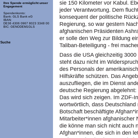
sie 150 Kilometer vor Kabul. Eb
Ihre Spende ermöglicht unser
Engagement
jeder Verantwortung. Dem fluch
Spendenkonto:
konsequent der politische Rückz
Bank: GLS Bank eG
IBAN:
Regierung, so war gestern Nach
DE36 4306 0967 8023 3348 00
BIC: GENODEM1GLS
afghanischen Präsidenten Ashra
er solle den Weg zur Bildung e
Suche
Taliban-Beteiligung - frei mache
Dass die USA gleichzeitig 3000 
steht dazu nicht im Widerspruch
des Personals der amerikanisch
Hilfskräfte schützen. Das Ange
auszufliegen, die im Dienst an
deutsche Regierung abgelehnt: 
Das wird sich zeigen. Im ZDF-I
wortwörtlich, dass Deutschland
Botschaft beschäftigte Afghan*
Mitarbeiter*innen afghanische
die könne man sich nicht auch 
Afghan*innen, die sich in den l