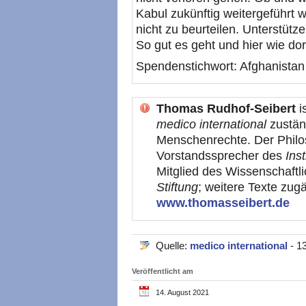
Kabul zukünftig weitergeführt
nicht zu beurteilen. Unterstütz
So gut es geht und hier wie dor
Spendenstichwort: Afghanistan
Thomas Rudhof-Seibert
i
medico international
zustän
Menschenrechte. Der Philo
Vorstandssprecher des
Ins
Mitglied des Wissenschaftl
Stiftung
; weitere Texte zug
www.thomasseibert.de
Quelle:
medico international
- 1
Veröffentlicht am
14. August 2021