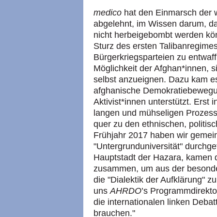
medico
hat den Einmarsch der 
abgelehnt, im Wissen darum, d
nicht herbeigebombt werden k
Sturz des ersten Talibanregimes
Bürgerkriegsparteien zu entwaf
Möglichkeit der Afghan*innen, 
selbst anzueignen. Dazu kam es 
afghanische Demokratiebewegun
Aktivist*innen unterstützt. Ers
langen und mühseligen Prozess
quer zu den ethnischen, politisc
Frühjahr 2017 haben wir geme
"Untergrunduniversität" durchge
Hauptstadt der Hazara, kamen 
zusammen, um aus der besonde
die "Dialektik der Aufklärung" z
uns
AHRDO
’s Programmdirekto
die internationalen linken Debatt
brauchen."