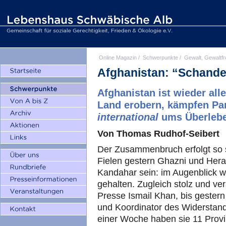
Online Magazin
/
Schwerpunkte
/
Gewalt, Gewaltfr
Afghanistan: “Schande 
Afghanistan ist wieder all
Land erobern, kämpfen Pa
international
ums Überlebe
Von Thomas Rudhof-Seibert
Der Zusammenbruch erfolgt so
Fielen gestern Ghazni und Herat
Kandahar sein: im Augenblick w
gehalten. Zugleich stolz und ver
Presse Ismail Khan, bis gestern
und Koordinator des Widerstand
einer Woche haben sie 11 Provi