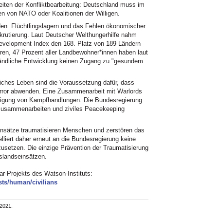
eiten der Konfliktbearbeitung: Deutschland muss im
 von NATO oder Koalitionen der Willigen.
 den Flüchtlingslagern und das Fehlen ökonomischer
ekrutierung. Laut Deutscher Welthungerhilfe nahm
velopment Index den 168. Platz von 189 Ländern
ren, 47 Prozent aller Landbewohner*innen haben laut
 ländliche Entwicklung keinen Zugang zu "gesundem
ches Leben sind die Voraussetzung dafür, dass
error abwenden. Eine Zusammenarbeit mit Warlords
tetigung von Kampfhandlungen. Die Bundesregierung
ft zusammenarbeiten und ziviles Peacekeeping
nsätze traumatisieren Menschen und zerstören das
liert daher erneut an die Bundesregierung keine
usetzen. Die einzige Prävention der Traumatisierung
slandseinsätzen.
r-Projekts des Watson-Instituts:
ts/human/civilians
.2021.