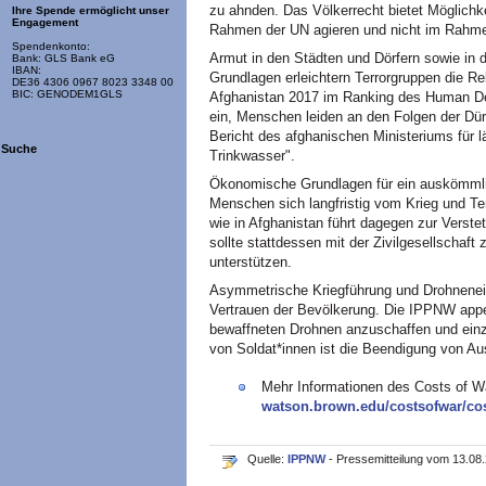
zu ahnden. Das Völkerrecht bietet Möglichk
Ihre Spende ermöglicht unser
Engagement
Rahmen der UN agieren und nicht im Rahmen
Spendenkonto:
Armut in den Städten und Dörfern sowie in
Bank: GLS Bank eG
IBAN:
Grundlagen erleichtern Terrorgruppen die R
DE36 4306 0967 8023 3348 00
BIC: GENODEM1GLS
Afghanistan 2017 im Ranking des Human De
ein, Menschen leiden an den Folgen der Dür
Bericht des afghanischen Ministeriums für
Suche
Trinkwasser".
Ökonomische Grundlagen für ein auskömmli
Menschen sich langfristig vom Krieg und T
wie in Afghanistan führt dagegen zur Vers
sollte stattdessen mit der Zivilgesellscha
unterstützen.
Asymmetrische Kriegführung und Drohnenei
Vertrauen der Bevölkerung. Die IPPNW appel
bewaffneten Drohnen anzuschaffen und einz
von Soldat*innen ist die Beendigung von Au
Mehr Informationen des Costs of Wa
watson.brown.edu/costsofwar/cos
Quelle:
IPPNW
- Pressemitteilung vom 13.08