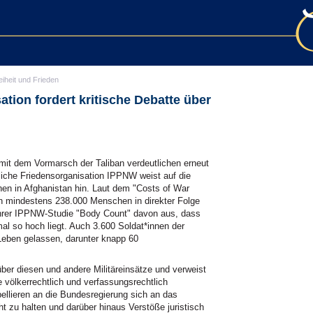
eiheit und Frieden
tion fordert kritische Debatte über
n
 mit dem Vormarsch der Taliban verdeutlichen erneut
tliche Friedensorganisation IPPNW weist auf die
en in Afghanistan hin. Laut dem "Costs of War
an mindestens 238.000 Menschen in direkter Folge
ihrer IPPNW-Studie "Body Count" davon aus, dass
mal so hoch liegt. Auch 3.600 Soldat*innen der
 Leben gelassen, darunter knapp 60
über diesen und andere Militäreinsätze und verweist
e völkerrechtlich und verfassungsrechtlich
ellieren an die Bundesregierung sich an das
 zu halten und darüber hinaus Verstöße juristisch