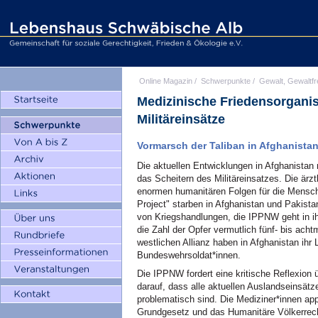
Online Magazin
/
Schwerpunkte
/
Gewalt, Gewaltfr
Medizinische Friedensorganisa
Militäreinsätze
Vormarsch der Taliban in Afghanista
Die aktuellen Entwicklungen in Afghanistan
das Scheitern des Militäreinsatzes. Die ärz
enormen humanitären Folgen für die Mensch
Project" starben in Afghanistan und Pakist
von Kriegshandlungen, die IPPNW geht in 
die Zahl der Opfer vermutlich fünf- bis acht
westlichen Allianz haben in Afghanistan ihr
Bundeswehrsoldat*innen.
Die IPPNW fordert eine kritische Reflexion 
darauf, dass alle aktuellen Auslandseinsätz
problematisch sind. Die Mediziner*innen app
Grundgesetz und das Humanitäre Völkerrecht