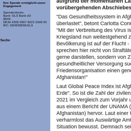
aufgrund der momentanen La
Ihre Spende ermöglicht unser
Engagement
vorübergehenden Abschiebes
Spendenkonto:
"Das Gesundheitssystem in Afg
Bank: GLS Bank eG
IBAN:
überlastet", betont Carlotta Co
DE36 4306 0967 8023 3348 00
BIC: GENODEM1GLS
"Mit der Verbreitung des Virus 
Kriegsland nun weitestgehend 
Suche
Bevölkerung ist auf der Flucht -
sprechen hier nicht von Straftä
gerne darstellen, sondern von Zi
gesundheitlicher Versorgung suc
Friedensorganisation einen gen
Afghanistan!"
Laut Global Peace Index ist Afg
Erde". So ist die Zahl der zivil
2021 im Vergleich zum Vorjahr 
aus einem Bericht der UNAMA (
Afghanistan) hervor. Laut einer
verharmlost das Auswärtige Amt
Situation bewusst. Demnach se