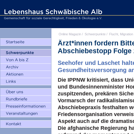
Online Magazin
/
Schwerpunkte
/
Flucht, Migration
Ärzt*innen fordern Bit
Abschiebestopp Folge z
Seehofer und Laschet halte
Gesundheitsversorgung an
Die IPPNW kritisiert, dass U
und Bundesinnenminister Hors
zuspitzenden, prekären Siche
Vormarsch der radikalislamis
Abschiebepraxis festhalten wo
Friedensorganisation verweis
Aspekt auch auf die dramatis
Die afghanische Regierung hat