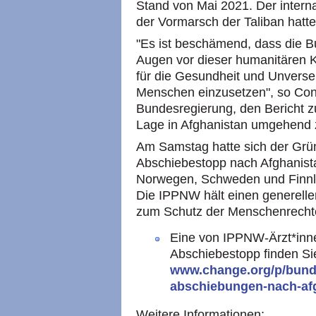
Stand von Mai 2021. Der intern
der Vormarsch der Taliban hatt
"Es ist beschämend, dass die Bu
Augen vor dieser humanitären Ka
für die Gesundheit und Unverse
Menschen einzusetzen", so Conr
Bundesregierung, den Bericht z
Lage in Afghanistan umgehend z
Am Samstag hatte sich der Grü
Abschiebestopp nach Afghanist
Norwegen, Schweden und Finnla
Die IPPNW hält einen generell
zum Schutz der Menschenrechte
Eine von IPPNW-Ärzt*innen 
Abschiebestopp finden Si
www.change.org/p/bunde
abschiebungen-nach-af
Weitere Informationen: