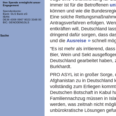
Ihre Spende ermöglicht unser
immer ist für die Betroffenen
un
Engagement
können und wie die Bundesregier
Spendenkonto:
Bank: GLS Bank eG
Eine solche Rettungsmaßnahme k
IBAN:
DE36 4306 0967 8023 3348 00
Antragsverfahren erfolgen. We
BIC: GENODEM1GLS
entkräften will, Deutschland las
dringend dafür sorgen, dass da
Suche
und die
Ausreise
schnell mögl
"Es ist mehr als irritierend, da
Bier, Wein und Sekt ausgeflogen
Deutschland gearbeitet haben, 
Burkhardt.
PRO ASYL ist in großer Sorge,
Afghanistan zu in Deutschland 
vollständig zum Erliegen kommt
Deutschen Botschaft in Kabul h
Familiennachzug müssen in Isla
werden, was zeitnah nicht mögli
unbürokratische Lösungen gef