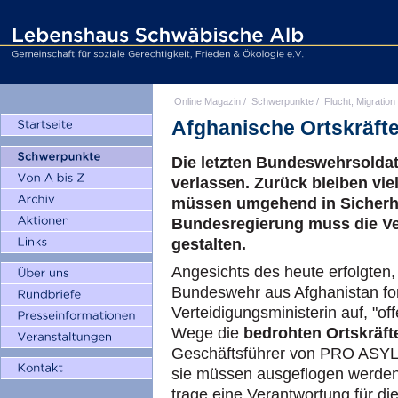
Online Magazin
/
Schwerpunkte
/
Flucht, Migration
Afghanische Ortskräfte 
Die letzten Bundeswehrsolda
verlassen. Zurück bleiben viel
müssen umgehend in Sicherhe
Bundesregierung muss die Ve
gestalten.
Angesichts des heute erfolgten,
Bundeswehr aus Afghanistan fo
Verteidigungsministerin auf, "o
Wege die
bedrohten Ortskräft
Geschäftsführer von PRO ASYL,
sie müssen ausgeflogen werden.
trage eine Verantwortung für die