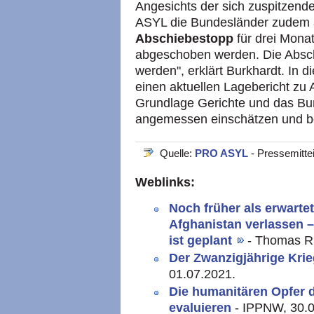
Angesichts der sich zuspitzend
ASYL die Bundesländer zudem a
Abschiebestopp
für drei Monat
abgeschoben werden. Die Absch
werden", erklärt Burkhardt. In 
einen aktuellen Lagebericht zu 
Grundlage Gerichte und das Bun
angemessen einschätzen und be
Quelle:
PRO ASYL
- Pressemitte
Weblinks:
Noch früher als erwarte
Afghanistan verlassen 
ist geplant
- Thomas Ru
Der Zwanzigjährige Kri
01.07.2021.
Die humanitären Opfer 
evaluieren
- IPPNW, 30.