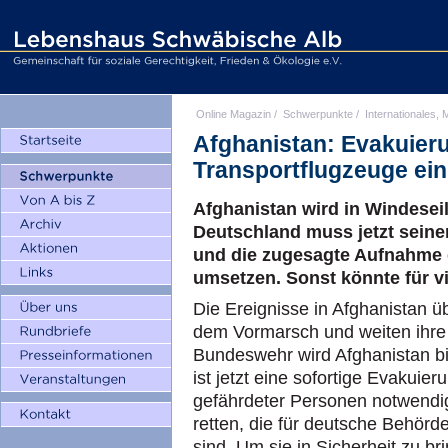
Online Magazin
/
Schwerpunkte
/
Internationales, M
Afghanistan: Evakuierun
Transportflugzeuge ei
Afghanistan wird in Windeseil
Deutschland muss jetzt seine
und die zugesagte Aufnahme de
umsetzen. Sonst könnte für vi
Die Ereignisse in Afghanistan üb
dem Vormarsch und weiten ihre
Bundeswehr wird Afghanistan b
ist jetzt eine sofortige Evakuier
gefährdeter Personen notwendi
retten, die für deutsche Behörde
sind. Um sie in Sicherheit zu 