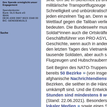
Ihre Spende ermöglicht unser
militärische Transportflugzeuge 
Engagement
Schnelligkeit und unbürokratisc
Spendenkonto:
Bank: GLS Bank eG
jeden einzelnen Tag an. Denn 
IBAN:
DE36 4306 0967 8023 3348 00
Wettlauf gegen die Taliban verli
BIC: GENODEM1GLS
bedeuten. Die Bundeswehr mus
Soldat*innen auch die Ortskräft
Suche
Geschäftsführer von PRO ASYL. V
Geschichte, wenn auch in ander
den letzten Tagen des Vietnamk
tausende Soldaten, aber auch sü
Flugzeugen und Hubschraubern
Seit Beginn des NATO-Truppena
bereits
50 Bezirke
(von insge
afghanische
Nachrichtendien
Bezirken, die seither in die Hän
umkämpft sind. Und die Entwick
Stunden sind mindestens 8 w
(Stand: 22.06.2021). Besonders
lokaler Medien
sowie eines 