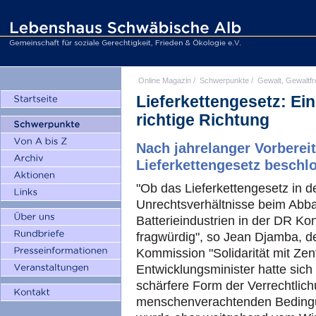
Online Magazin
/
Schwerpunkte
/
Gewalt, Gewaltfr
Lieferkettengesetz: Ein 
richtige Richtung
Nach jahrelanger Vorberei
Lieferkettengesetz beschl
"Ob das Lieferkettengesetz in d
Unrechtsverhältnisse beim Abba
Batterieindustrien in der DR Ko
fragwürdig", so Jean Djamba, d
Kommission "Solidarität mit Zent
Entwicklungsminister hatte sich i
schärfere Form der Verrechtlic
menschenverachtenden Beding