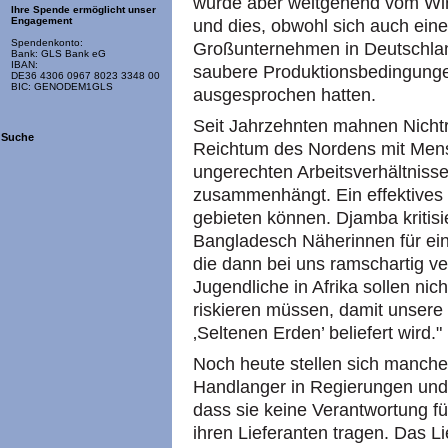
wurde aber weitgehend vom Wir
Ihre Spende ermöglicht unser
Engagement
und dies, obwohl sich auch eine
Spendenkonto:
Großunternehmen in Deutschlan
Bank: GLS Bank eG
IBAN:
saubere Produktionsbedingunge
DE36 4306 0967 8023 3348 00
BIC: GENODEM1GLS
ausgesprochen hatten.
Seit Jahrzehnten mahnen Nichtr
Suche
Reichtum des Nordens mit Men
ungerechten Arbeitsverhältniss
zusammenhängt. Ein effektives L
gebieten können. Djamba kritisie
Bangladesch Näherinnen für ein
die dann bei uns ramschartig v
Jugendliche in Afrika sollen nic
riskieren müssen, damit unsere 
‚Seltenen Erden’ beliefert wird."
Noch heute stellen sich manch
Handlanger in Regierungen und
dass sie keine Verantwortung f
ihren Lieferanten tragen. Das L