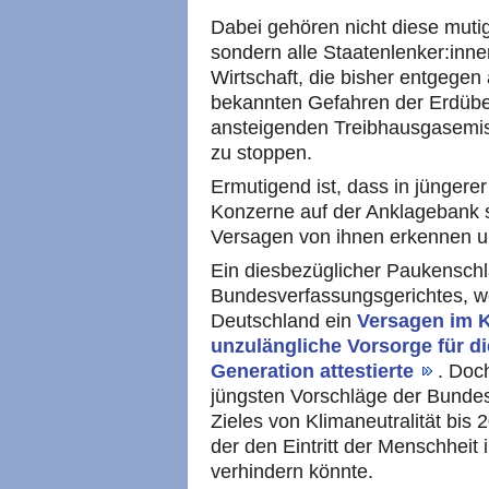
Dabei gehören nicht diese muti
sondern alle Staatenlenker:inn
Wirtschaft, die bisher entgegen 
bekannten Gefahren der Erdüber
ansteigenden Treibhausgasemissi
zu stoppen.
Ermutigend ist, dass in jünger
Konzerne auf der Anklagebank s
Versagen von ihnen erkennen un
Ein diesbezüglicher Paukensch
Bundesverfassungsgerichtes, w
Deutschland ein
Versagen im 
unzulängliche Vorsorge für d
Generation attestierte
. Doc
jüngsten Vorschläge der Bunde
Zieles von Klimaneutralität bis
der den Eintritt der Menschheit
verhindern könnte.