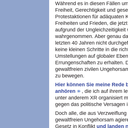
Während es in diesen Fällen um
Freiheit, Gerechtigkeit und gesel
Protestaktionen für adäquaten K
Freiheiten und Frieden, die jet
aufgrund der Ungleichzeitigkeit
wahrgenommen. Aber genau das s
letzten 40 Jahren nicht durchge
keine kleinen Schritte in die ri
Umstellungen auf globaler Ebene
Errungenschaften zu erhalten. 
gewaltfreien zivilen Ungehorsam
zu bewegen.
Hier können Sie meine Rede b
anhören
, die ich auf ihrem 
unter anderem XR organisiert m
gegen das politische Versagen 
Doch alle, die aus Verzweiflung
gewaltfreien Ungehorsam agie
Gesetz in Konflikt
und landen n