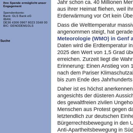
Jahr schon ca. 40 Millionen Men
Ihre Spende ermöglicht unser
Engagement
aus ihrer Heimat fliehen, weil i
Spendenkonto:
Erderwärmung vor Ort kein Übe
Bank: GLS Bank eG
IBAN:
DE36 4306 0967 8023 3348 00
Dass die Welttemperatur massiv 
BIC: GENODEM1GLS
angenommen steigt, hat gerad
Meteorologie (WMO) in Genf 
Suche
Daten wird die Erdtemperatur in
2025 den Wert von 1,5 Grad übe
erreichen. Zurzeit liegt die Wah
Erinnerung: Einen Anstieg von 1
nach dem Pariser Klimaschutza
bis zum Ende des Jahrhunderts
Daher ist es höchst anerkennen
angesichts der düsteren Aussich
des gewaltfreien zivilen Ungeho
Menschen aus Protest gegen da
letztendlich zur deutschen Einhe
Bürgerrechtsbewegung in den US
Anti-Apartheitsbewegung in Süd