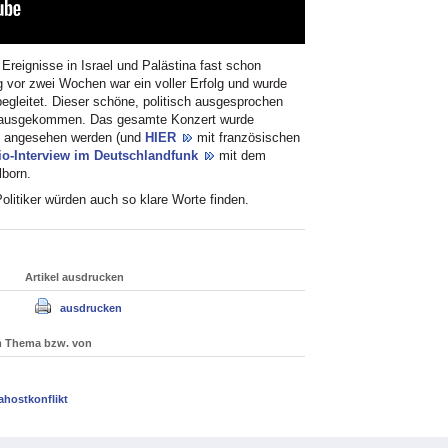
reignisse in Israel und Palästina fast schon
 vor zwei Wochen war ein voller Erfolg und wurde
leitet. Dieser schöne, politisch ausgesprochen
erausgekommen. Das gesamte Konzert wurde
ge angesehen werden (und
HIER
mit französischen
io-Interview im Deutschlandfunk
mit dem
born.
olitiker würden auch so klare Worte finden.
Artikel ausdrucken
ausdrucken
um Thema bzw. von
ahostkonflikt