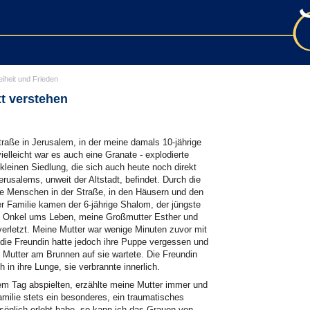
eiheit und Frieden
t verstehen
traße in Jerusalem, in der meine damals 10-jährige
vielleicht war es auch eine Granate - explodierte
kleinen Siedlung, die sich auch heute noch direkt
usalems, unweit der Altstadt, befindet. Durch die
ele Menschen in der Straße, in den Häusern und den
rer Familie kamen der 6-jährige Shalom, der jüngste
in Onkel ums Leben, meine Großmutter Esther und
erletzt. Meine Mutter war wenige Minuten zuvor mit
die Freundin hatte jedoch ihre Puppe vergessen und
e Mutter am Brunnen auf sie wartete. Die Freundin
h in ihre Lunge, sie verbrannte innerlich.
em Tag abspielten, erzählte meine Mutter immer und
amilie stets ein besonderes, ein traumatisches
rsönlich erlebt habe, so kann ich das Grauen von