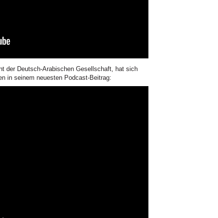
t der Deutsch-Arabischen Gesellschaft, hat sich
n in seinem neuesten Podcast-Beitrag: