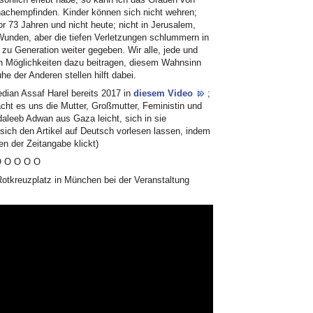
t nachempfinden. Kinder können sich nicht wehren;
or 73 Jahren und nicht heute; nicht in Jerusalem,
e Wunden, aber die tiefen Verletzungen schlummern in
zu Generation weiter gegeben. Wir alle, jede und
n Möglichkeiten dazu beitragen, diesem Wahnsinn
e der Anderen stellen hilft dabei.
edian Assaf Harel bereits 2017 in
diesem Video
;
cht es uns die Mutter, Großmutter, Feministin und
leeb Adwan aus Gaza leicht, sich in sie
sich den Artikel auf Deutsch vorlesen lassen, indem
n der Zeitangabe klickt)
 O O O O
otkreuzplatz in München bei der Veranstaltung