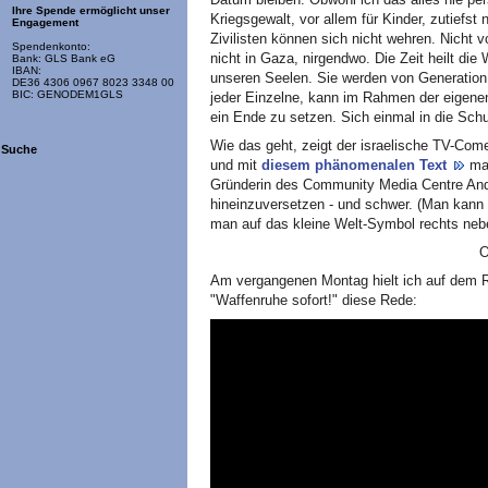
Ihre Spende ermöglicht unser
Kriegsgewalt, vor allem für Kinder, zutiefs
Engagement
Zivilisten können sich nicht wehren. Nicht v
Spendenkonto:
nicht in Gaza, nirgendwo. Die Zeit heilt di
Bank: GLS Bank eG
IBAN:
unseren Seelen. Sie werden von Generation 
DE36 4306 0967 8023 3348 00
BIC: GENODEM1GLS
jeder Einzelne, kann im Rahmen der eigene
ein Ende zu setzen. Sich einmal in die Schuh
Wie das geht, zeigt der israelische TV-Com
Suche
und mit
diesem phänomenalen Text
ma
Gründerin des Community Media Centre Anda
hineinzuversetzen - und schwer. (Man kann 
man auf das kleine Welt-Symbol rechts nebe
O
Am vergangenen Montag hielt ich auf dem R
"Waffenruhe sofort!" diese Rede: