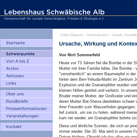
Online Magazin
/
Schwerpunkte
/
Gewalt, Gewaltfr
Ursache, Wirkung und Kontex
Von Nirit Sommerfeld
Heute vor 73 Jahren fiel die Bombe in der S
Mutter mit ihrer Familie lebte. Die Bombe - 
"versehentlich" an einem Baumwipfel in der 
hinter dem Ben-Yehuda-Markt im Zentrum Jer
Explosion und die Granatsplitter wurden vi
kleinen Höfen getötet und verletzt. In unse
Bruder meiner Mutter, der Großvater und e
deren Mutter Bat-Sheva überlebten schwer v
ihrer Freundin zum Wasserholen gegangen; 
lief zurück, um sie zu holen, während mein
kam nie wieder; ein Granatsplitter bohrte sic
Diese und ähnliche Szenen, die sich an jen
immer wieder. Der 20. Mai wird in unserer F
Datum bleiben. Obwohl ich das alles nie pe