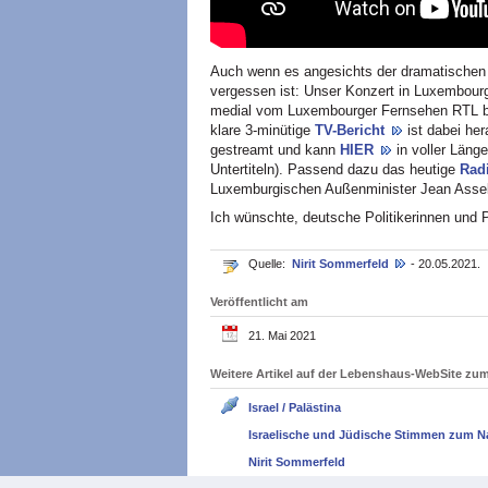
Auch wenn es angesichts der dramatischen E
vergessen ist: Unser Konzert in Luxembourg
medial vom Luxembourger Fernsehen RTL beg
klare 3-minütige
TV-Bericht
ist dabei h
gestreamt und kann
HIER
in voller Län
Untertiteln). Passend dazu das heutige
Rad
Luxemburgischen Außenminister Jean Assel
Ich wünschte, deutsche Politikerinnen und P
Quelle:
Nirit Sommerfeld
- 20.05.2021.
Veröffentlicht am
21. Mai 2021
Weitere Artikel auf der Lebenshaus-WebSite z
Israel / Palästina
Israelische und Jüdische Stimmen zum N
Nirit Sommerfeld