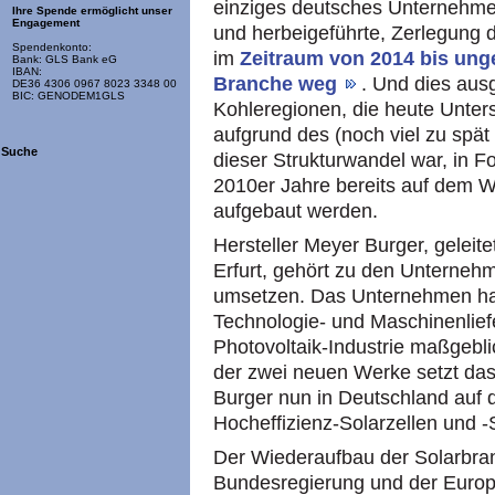
einziges deutsches Unternehmen
Ihre Spende ermöglicht unser
Engagement
und herbeigeführte, Zerlegung 
Spendenkonto:
im
Zeitraum von 2014 bis unge
Bank: GLS Bank eG
IBAN:
Branche weg
. Und dies ausg
DE36 4306 0967 8023 3348 00
BIC: GENODEM1GLS
Kohleregionen, die heute Unters
aufgrund des (noch viel zu spät
Suche
dieser Strukturwandel war, in 
2010er Jahre bereits auf dem
aufgebaut werden.
Hersteller Meyer Burger, gelei
Erfurt, gehört zu den Unternehm
umsetzen. Das Unternehmen hat 
Technologie- und Maschinenlief
Photovoltaik-Industrie maßgebli
der zwei neuen Werke setzt d
Burger nun in Deutschland auf 
Hocheffizienz-Solarzellen und 
Der Wiederaufbau der Solarbran
Bundesregierung und der Europ