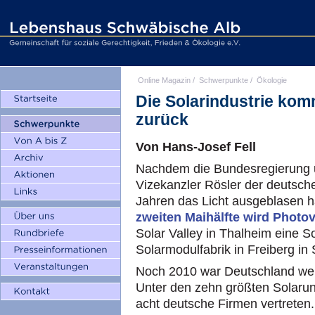
Online Magazin
/
Schwerpunkte
/
Ökologie
Die Solarindustrie ko
zurück
Von Hans-Josef Fell
Nachdem die Bundesregierung u
Vizekanzler Rösler der deutsch
Jahren das Licht ausgeblasen ha
zweiten Maihälfte wird Photov
Solar Valley in Thalheim eine So
Solarmodulfabrik in Freiberg in
Noch 2010 war Deutschland weltw
Unter den zehn größten Solaru
acht deutsche Firmen vertreten.