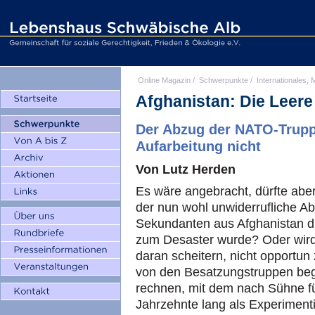
Online Magazin
/
Schwerpunkte
/
Internationales, M
Afghanistan: Die Leer
Der Abzug der NATO-Truppe
Aufarbeitung nicht
Von Lutz Herden
Es wäre angebracht, dürfte abe
der nun wohl unwiderrufliche A
Sekundanten aus Afghanistan d
zum Desaster wurde? Oder wird
daran scheitern, nicht opportun
von den Besatzungstruppen be
rechnen, mit dem nach Sühne f
Jahrzehnte lang als Experimenti