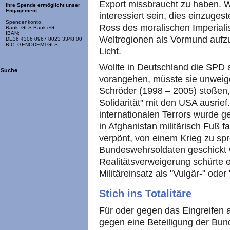
Export missbraucht zu haben. 
Ihre Spende ermöglicht unser
Engagement
interessiert sein, dies einzug
Spendenkonto:
Ross des moralischen Imperiali
Bank: GLS Bank eG
IBAN:
Weltregionen als Vormund aufzu
DE36 4306 0967 8023 3348 00
BIC: GENODEM1GLS
Licht.
Wollte in Deutschland die SPD al
Suche
vorangehen, müsste sie unweiger
Schröder (1998 – 2005) stoßen,
Solidarität" mit den USA ausrief.
internationalen Terrors wurde 
in Afghanistan militärisch Fuß 
verpönt, von einem Krieg zu sp
Bundeswehrsoldaten geschickt 
Realitätsverweigerung schürte e
Militäreinsatz als "Vulgär-" oder
Stich ins Totalitäre
Für oder gegen das Eingreifen 
gegen eine Beteiligung der Bu