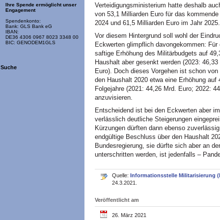
Verteidigungsministerium hatte deshalb auc
Ihre Spende ermöglicht unser
Engagement
von 53,1 Milliarden Euro für das kommende Ja
Spendenkonto:
2024 und 61,5 Milliarden Euro im Jahr 2025.
Bank: GLS Bank eG
IBAN:
Vor diesem Hintergrund soll wohl der Eindr
DE36 4306 0967 8023 3348 00
BIC: GENODEM1GLS
Eckwerten glimpflich davongekommen: Für 
saftige Erhöhung des Militärbudgets auf 49,
Haushalt aber gesenkt werden (2023: 46,33 
Suche
Euro). Doch dieses Vorgehen ist schon von 
den Haushalt 2020 etwa eine Erhöhung auf 4
Folgejahre (2021: 44,26 Mrd. Euro; 2022: 4
anzuvisieren.
Entscheidend ist bei den Eckwerten aber i
verlässlich deutliche Steigerungen eingeprei
Kürzungen dürften dann ebenso zuverlässig w
endgültige Beschluss über den Haushalt 202
Bundesregierung, sie dürfte sich aber an de
unterschritten werden, ist jedenfalls – Pand
Quelle:
Informationsstelle Militarisierung (
24.3.2021.
Veröffentlicht am
26. März 2021