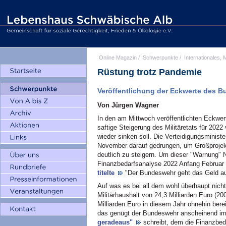
Online Magazin
/
Schwerpunkte
/
Internationales, M
Rüstung trotz Pandemie
Veröffentlichung der Eckwerte des 
Von Jürgen Wagner
In den am Mittwoch veröffentlichten Eckwe
saftige Steigerung des Militäretats für 202
wieder sinken soll. Die Verteidigungsministe
November darauf gedrungen, um Großprojekt
deutlich zu steigern. Um dieser "Warnung" 
Finanzbedarfsanalyse 2022 Anfang Februar
titelte
"Der Bundeswehr geht das Geld a
Auf was es bei all dem wohl überhaupt nich
Militärhaushalt von 24,3 Milliarden Euro (20
Milliarden Euro in diesem Jahr ohnehin bere
das genügt der Bundeswehr anscheinend imm
geradeaus"
schreibt, dem die Finanzbed