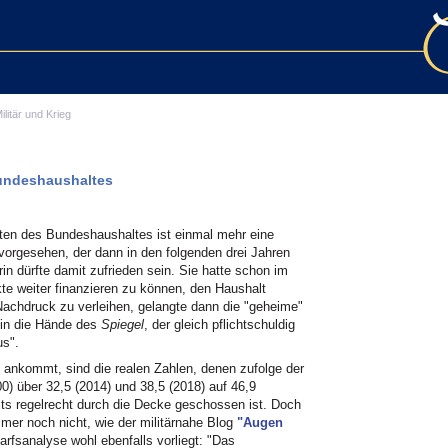
ilitär und Krieg
Bundeshaushaltes
rten des Bundeshaushaltes ist einmal mehr eine
2 vorgesehen, der dann in den folgenden drei Jahren
rin dürfte damit zufrieden sein. Sie hatte schon im
e weiter finanzieren zu können, den Haushalt
Nachdruck zu verleihen, gelangte dann die "geheime"
 in die Hände des
Spiegel
, der gleich pflichtschuldig
us".
t ankommt, sind die realen Zahlen, denen zufolge der
00) über 32,5 (2014) und 38,5 (2018) auf 46,9
its regelrecht durch die Decke geschossen ist. Doch
er noch nicht, wie der militärnahe Blog
"Augen
arfsanalyse wohl ebenfalls vorliegt: "Das