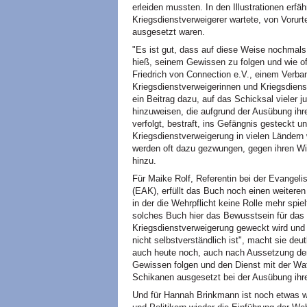
erleiden mussten. In den Illustrationen erfä
Kriegsdienstverweigerer wartete, von Vorurt
ausgesetzt waren.
"Es ist gut, dass auf diese Weise nochmal
hieß, seinem Gewissen zu folgen und wie o
Friedrich von Connection e.V., einem Verban
Kriegsdienstverweigerinnen und Kriegsdienst
ein Beitrag dazu, auf das Schicksal vieler 
hinzuweisen, die aufgrund der Ausübung ih
verfolgt, bestraft, ins Gefängnis gesteckt u
Kriegsdienstverweigerung in vielen Ländern w
werden oft dazu gezwungen, gegen ihren Will
hinzu.
Für Maike Rolf, Referentin bei der Evangel
(EAK), erfüllt das Buch noch einen weiteren
in der die Wehrpflicht keine Rolle mehr spie
solches Buch hier das Bewusstsein für das 
Kriegsdienstverweigerung geweckt wird und 
nicht selbstverständlich ist", macht sie deu
auch heute noch, auch nach Aussetzung der
Gewissen folgen und den Dienst mit der Waf
Schikanen ausgesetzt bei der Ausübung ihre
Und für Hannah Brinkmann ist noch etwas wic