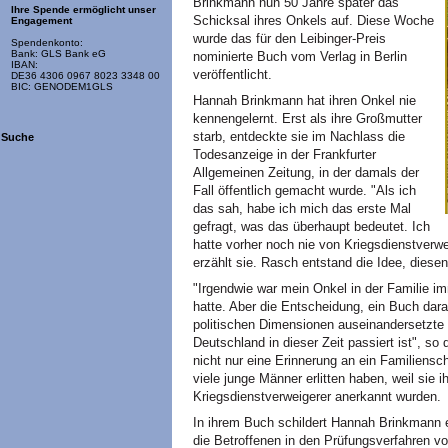
Brinkmann nun 50 Jahre später das
Ihre Spende ermöglicht unser
Schicksal ihres Onkels auf. Diese Woche
Engagement
wurde das für den Leibinger-Preis
Spendenkonto:
Bank: GLS Bank eG
nominierte Buch vom Verlag in Berlin
IBAN:
veröffentlicht.
DE36 4306 0967 8023 3348 00
BIC: GENODEM1GLS
Hannah Brinkmann hat ihren Onkel nie
kennengelernt. Erst als ihre Großmutter
starb, entdeckte sie im Nachlass die
Suche
Todesanzeige in der Frankfurter
Allgemeinen Zeitung, in der damals der
Fall öffentlich gemacht wurde. "Als ich
das sah, habe ich mich das erste Mal
gefragt, was das überhaupt bedeutet. Ich
hatte vorher noch nie von Kriegsdienstverwe
erzählt sie. Rasch entstand die Idee, dies
"Irgendwie war mein Onkel in der Familie i
hatte. Aber die Entscheidung, ein Buch dar
politischen Dimensionen auseinandersetzte 
Deutschland in dieser Zeit passiert ist", so
nicht nur eine Erinnerung an ein Familiensc
viele junge Männer erlitten haben, weil sie 
Kriegsdienstverweigerer anerkannt wurden.
In ihrem Buch schildert Hannah Brinkmann e
die Betroffenen in den Prüfungsverfahren 