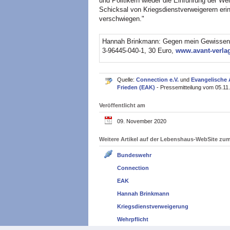
und Politikern wieder die Einführung der Weh
Schicksal von Kriegsdienstverweigerern erin
verschwiegen."
Hannah Brinkmann: Gegen mein Gewissen. B
3-96445-040-1, 30 Euro,
www.avant-verla
Quelle:
Connection e.V.
und
Evangelische 
Frieden (EAK)
- Pressemitteilung vom 05.11
Veröffentlicht am
09. November 2020
Weitere Artikel auf der Lebenshaus-WebSite z
Bundeswehr
Connection
EAK
Hannah Brinkmann
Kriegsdienstverweigerung
Wehrpflicht