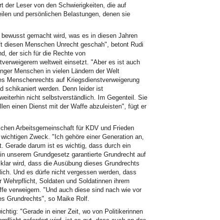
hrt der Leser von den Schwierigkeiten, die auf
eilen und persönlichen Belastungen, denen sie
s bewusst gemacht wird, was es in diesen Jahren
ft diesen Menschen Unrecht geschah", betont Rudi
d, der sich für die Rechte von
verweigerern weltweit einsetzt. "Aber es ist auch
junger Menschen in vielen Ländern der Welt
res Menschenrechts auf Kriegsdienstverweigerung
nd schikaniert werden. Denn leider ist
eiterhin nicht selbstverständlich. Im Gegenteil. Sie
en einen Dienst mit der Waffe abzuleisten", fügt er
ischen Arbeitsgemeinschaft für KDV und Frieden
 wichtigen Zweck. "Ich gehöre einer Generation an,
lt. Gerade darum ist es wichtig, dass durch ein
in unserem Grundgesetz garantierte Grundrecht auf
klar wird, dass die Ausübung dieses Grundrechts
tlich. Und es dürfe nicht vergessen werden, dass
 Wehrpflicht, Soldaten und Soldatinnen ihrem
fe verweigern. "Und auch diese sind nach wie vor
s Grundrechts", so Maike Rolf.
htig: "Gerade in einer Zeit, wo von Politikerinnen