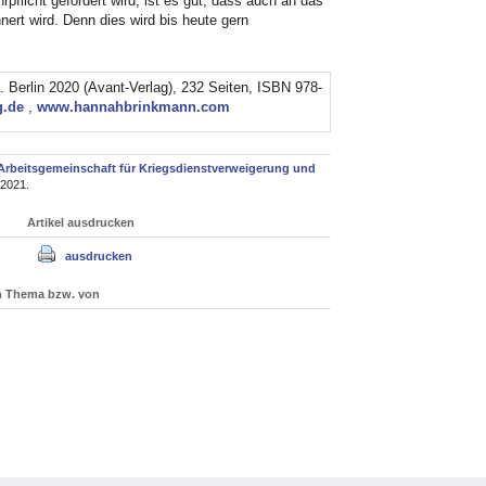
rpflicht gefordert wird, ist es gut, dass auch an das
nert wird. Denn dies wird bis heute gern
erlin 2020 (Avant-Verlag), 232 Seiten, ISBN 978-
g.de
,
www.hannahbrinkmann.com
Arbeitsgemeinschaft für Kriegsdienstverweigerung und
.2021.
Artikel ausdrucken
ausdrucken
um Thema bzw. von