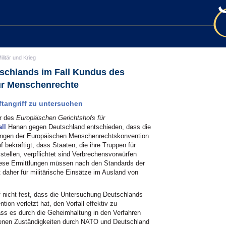
ilitär und Krieg
tschlands im Fall Kundus des
ür Menschenrechte
ftangriff zu untersuchen
r des
Europäischen Gerichtshofs für
all
Hanan gegen Deutschland entschieden, dass die
tungen der Europäischen Menschenrechtskonvention
bekräftigt, dass Staaten, die ihre Truppen für
 stellen, verpflichtet sind Verbrechensvorwürfen
ese Ermittlungen müssen nach den Standards der
 daher für militärische Einsätze im Ausland von
f nicht fest, dass die Untersuchung Deutschlands
tion verletzt hat, den Vorfall effektiv zu
dass es durch die Geheimhaltung in den Verfahren
edenen Zuständigkeiten durch NATO und Deutschland