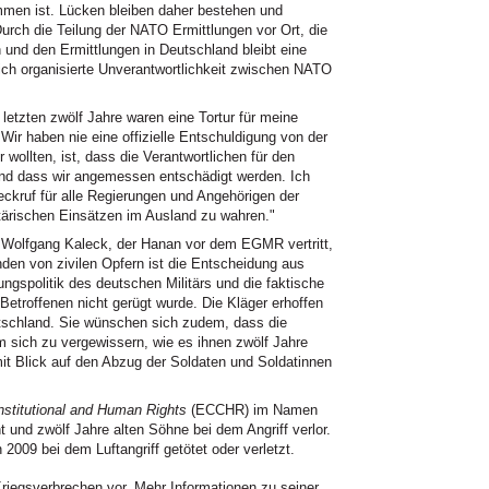
men ist. Lücken bleiben daher bestehen und
urch die Teilung der NATO Ermittlungen vor Ort, die
 und den Ermittlungen in Deutschland bleibt eine
ich organisierte Unverantwortlichkeit zwischen NATO
letzten zwölf Jahre waren eine Tortur für meine
Wir haben nie eine offizielle Entschuldigung von der
 wollten, ist, dass die Verantwortlichen für den
nd dass wir angemessen entschädigt werden. Ich
eckruf für alle Regierungen und Angehörigen der
litärischen Einsätzen im Ausland zu wahren."
 Wolfgang Kaleck, der Hanan vor dem EGMR vertritt,
nden von zivilen Opfern ist die Entscheidung aus
ngspolitik des deutschen Militärs und die faktische
Betroffenen nicht gerügt wurde. Die Kläger erhoffen
utschland. Sie wünschen sich zudem, dass die
 sich zu vergewissern, wie es ihnen zwölf Jahre
mit Blick auf den Abzug der Soldaten und Soldatinnen
nstitutional and Human Rights
(ECCHR) im Namen
 und zwölf Jahre alten Söhne bei dem Angriff verlor.
009 bei dem Luftangriff getötet oder verletzt.
iegsverbrechen vor. Mehr Informationen zu seiner