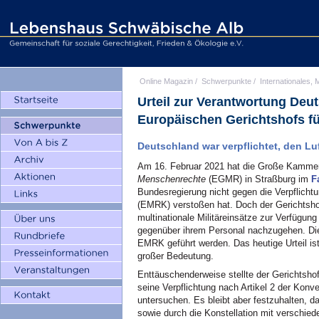
Online Magazin
/
Schwerpunkte
/
Internationales, M
Urteil zur Verantwortung Deu
Europäischen Gerichtshofs f
Deutschland war verpflichtet, den Lu
Am 16. Februar 2021 hat die Große Kamme
Menschenrechte
(EGMR) in Straßburg im
F
Bundesregierung nicht gegen die Verpflich
(EMRK) verstoßen hat. Doch der Gerichtshof 
multinationale Militäreinsätze zur Verfügung
gegenüber ihrem Personal nachzugehen. Di
EMRK geführt werden. Das heutige Urteil ist
großer Bedeutung.
Enttäuschenderweise stellte der Gerichtsho
seine Verpflichtung nach Artikel 2 der Konven
untersuchen. Es bleibt aber festzuhalten, 
sowie durch die Konstellation mit verschi