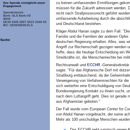
zu keinen umfassenden Ermittlungen gekom
Ihre Spende ermöglicht unser
Engagement
müssen für die Zukunft adressiert werden. D
Spendenkonto:
nicht nach Strafprozessrecht geführt wurden
Bank: GLS Bank eG
umfassende Aufarbeitung durch die absichtl
IBAN:
DE36 4306 0967 8023 3348 00
und Deutschland bestehen.
BIC: GENODEM1GLS
Kläger Abdul Hanan sagte zu dem Fall: "Die 
Familie und die Familien der anderen Opfer. 
Suche
deutschen Regierung erhalten. Alles, was wir
Angriff zur Rechenschaft gezogen werden u
hoffe, dass die heutige Entscheidung ein W
Streitkräfte ist, die Menschenrechte bei mi
Rechtsanwalt und
ECCHR
-Generalsekretär
sagte: "Für das Afghanische Dorf mit dutze
Straßburg enttäuschend, da die Geheimhaltu
Verweigerung von Verfahrensrechten für die 
sich weiterhin eine Entschuldigung von De
Bundesregierung Kontakt zu ihnen sucht, um
nach dem Luftangriff geht. Dies ist gerade 
aus Afghanistan geboten."
Der Fall wurde vom
European Center for Co
von Abdul Hanan vorgebracht, der seine acht
Mehr als 100 unschuldige Menschen wurden 2
Das ECCHR geht juristisch gegen Kr