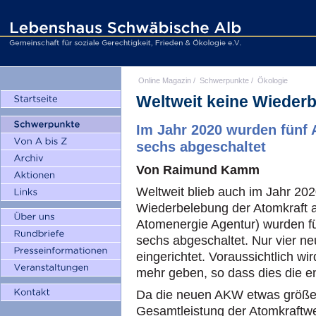
Online Magazin
/
Schwerpunkte
/
Ökologie
Weltweit keine Wieder
Im Jahr 2020 wurden fünf
sechs abgeschaltet
Von Raimund Kamm
Weltweit blieb auch im Jahr 20
Wiederbelebung der Atomkraft a
Atomenergie Agentur) wurden 
sechs abgeschaltet. Nur vier 
eingerichtet. Voraussichtlich w
mehr geben, so dass dies die e
Da die neuen AKW etwas größer 
Gesamtleistung der Atomkraftw