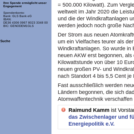
Ihre Spende ermöglicht unser
= 500.000 Kilowatt). Zum Vergl
Engagement
weltweit im Jahr 2020 die Leis
Spendenkonto:
Bank: GLS Bank eG
und die der Windkraftanlagen u
IBAN:
DE36 4306 0967 8023 3348 00
werden jedoch noch große Nach
BIC: GENODEM1GLS
Der Strom aus neuen Atomkraftw
um ein Vielfaches teurer als d
Suche
Windkraftanlagen. So wurde in 
neuen AKW erst begonnen, als de
Kilowattstunde von über 10 Euro
neuen großen PV- und Windkraft
nach Standort 4 bis 5,5 Cent je 
Fast ausschließlich werden neue
Ländern begonnen, die sich da
Atomwaffentechnik verschaffen 
Raimund Kamm
ist Vorst
das Zwischenlager und fü
Energiepolitik e.V.