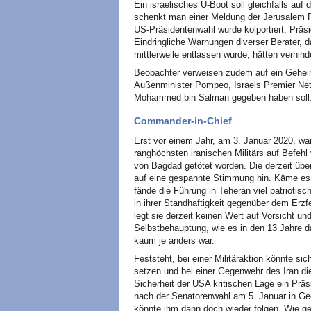
Ein israelisches U-Boot soll gleichfalls auf 
schenkt man einer Meldung der Jerusalem 
US-Präsidentenwahl wurde kolportiert, Präsi
Eindringliche Warnungen diverser Berater, d
mittlerweile entlassen wurde, hätten verhinde
Beobachter verweisen zudem auf ein Gehei
Außenminister Pompeo, Israels Premier Ne
Mohammed bin Salman gegeben haben soll
Commander-in-Chief
Erst vor einem Jahr, am 3. Januar 2020, wa
ranghöchsten iranischen Militärs auf Befeh
von Bagdad getötet worden. Die derzeit übe
auf eine gespannte Stimmung hin. Käme es z
fände die Führung in Teheran viel patriotisc
in ihrer Standhaftigkeit gegenüber dem Erz
legt sie derzeit keinen Wert auf Vorsicht u
Selbstbehauptung, wie es in den 13 Jahr
kaum je anders war.
Feststeht, bei einer Militäraktion könnte 
setzen und bei einer Gegenwehr des Iran die 
Sicherheit der USA kritischen Lage ein Präs
nach der Senatorenwahl am 5. Januar in Georg
könnte ihm dann doch wieder folgen. Wie ge