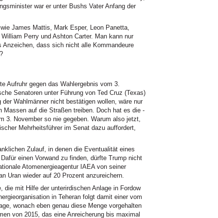
ungsminister war er unter Bushs Vater Anfang der
s wie James Mattis, Mark Esper, Leon Panetta,
 William Perry und Ashton Carter. Man kann nur
es Anzeichen, dass sich nicht alle Kommandeure
?
gte Aufruhr gegen das Wahlergebnis vom 3.
sche Senatoren unter Führung von Ted Cruz (Texas)
 der Wahlmänner nicht bestätigen wollen, wäre nur
n Massen auf die Straßen treiben. Doch hat es die -
em 3. November so nie gegeben. Warum also jetzt,
ischer Mehrheitsführer im Senat dazu auffordert,
nklichen Zulauf, in denen die Eventualität eines
 Dafür einen Vorwand zu finden, dürfte Trump nicht
nationale Atomenergieagentur IAEA von seiner
an Uran wieder auf 20 Prozent anzureichern.
die mit Hilfe der unterirdischen Anlage in Fordow
ergieorganisation in Teheran folgt damit einer vom
lage, wonach eben genau diese Menge vorgehalten
mmen von 2015, das eine Anreicherung bis maximal