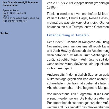
Ihre Spende ermöglicht unser
von 2001 bis 2009 Vizepräsident (Verteidig
Engagement
1990er).
Spendenkonto:
Bank: GLS Bank eG
Flankiert werden sie von namhaften Militär
IBAN:
William Cohen, Chuck Hagel, Robert Gates,
DE36 4306 0967 8023 3348 00
BIC: GENODEM1GLS
mutmaßen, was sie konkret antreibt. Gibt 
heraushalten aus Trumps letzten Gefechten
Suche
Entscheidung in Teheran
Der für den 6. Januar im Kongress ankündi
November, wenn mindestens elf republikani
und Josh Hawley (Missouri) die Abstimmung
dann gefährlich, würde er Trump-Anhänger i
zunächst befürchteten - Aufmärsche seit d
wenn selbst Mitch McConnell als republikan
sich zu mäßigen?
Andererseits finden plötzlich Szenarien geda
Militärschlags gegen den Iran oben ansteht.
schwerfallen. Der Iran hat soeben die Inter
Absicht unterrichtet, eine begrenzte Menge 
Von mindestens 120 Kilogramm ist die Rede, 
erzeugt werden sollen. Die Nationale Atomen
Parlament beschlossenen gesetzlichen Auf
werden soll. Sie verletzt das Nuklearabko