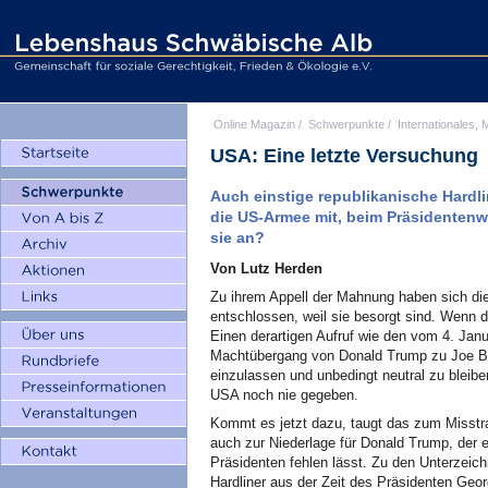
Online Magazin
/
Schwerpunkte
/
Internationales, M
USA: Eine letzte Versuchung
Auch einstige republikanische Hardli
die US-Armee mit, beim Präsidentenwe
sie an?
Von Lutz Herden
Zu ihrem Appell der Mahnung haben sich di
entschlossen, weil sie besorgt sind. Wenn 
Einen derartigen Aufruf wie den vom 4. Janu
Machtübergang von Donald Trump zu Joe Bi
einzulassen und unbedingt neutral zu bleib
USA noch nie gegeben.
Kommt es jetzt dazu, taugt das zum Misst
auch zur Niederlage für Donald Trump, der es
Präsidenten fehlen lässt. Zu den Unterzeic
Hardliner aus der Zeit des Präsidenten Ge