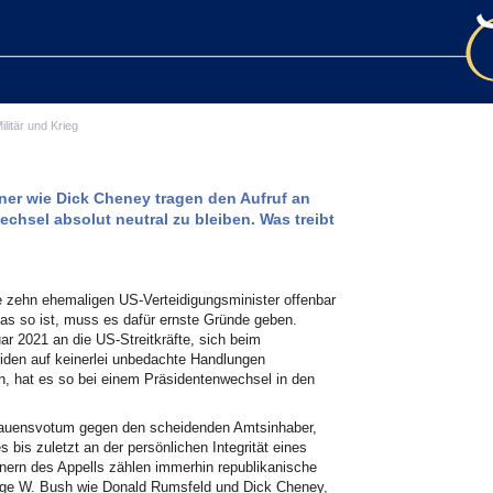
ilitär und Krieg
ner wie Dick Cheney tragen den Aufruf an
chsel absolut neutral zu bleiben. Was treibt
e zehn ehemaligen US-Verteidigungsminister offenbar
das so ist, muss es dafür ernste Gründe geben.
ar 2021 an die US-Streitkräfte, sich beim
den auf keinerlei unbedachte Handlungen
en, hat es so bei einem Präsidentenwechsel in den
rauensvotum gegen den scheidenden Amtsinhaber,
 bis zuletzt an der persönlichen Integrität eines
hnern des Appells zählen immerhin republikanische
orge W. Bush wie Donald Rumsfeld und Dick Cheney,