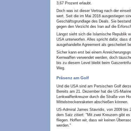
3,67 Prozent erlaubt.
Doch was ist dieser Vertrag nach der einse
wert. Seit die im Mai 2018 ausgestiegen sin
Geschäftsgrundlage des Deals. Sie bestand 
gegen den Verzicht des Iran auf die Erfors
Längst sieht sich die Islamische Republik
USA unterworfen. Alles spricht dafür, dass 
ausgehandelte Agreement als gescheitert be
Sicher kann erst bei einem Anreicherungsgr
Kernwaffen verwendet werden, doch täusche
bis zu diesem Level bleibt beim Gaszentrifug
Weg.
Präsenz am Golf
Und die USA sind am Persischen Golf derzei
Bereits am 21. Dezember hat die US-Marin
Lenkwaffenkreuzer durch die Straße von Hor
Mittelstreckenraketen abschießen können.
US-Admiral James Stavridis, von 2009 bis 
dem Satz zitiert: "Mit zwei Kreuzern gibt e
fliegen. Hoffen wir, dass wir keinen Überr
werden."