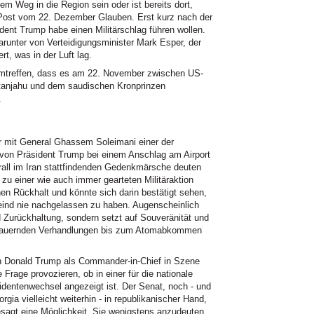
dem Weg in die Region sein oder ist bereits dort,
Post vom 22. Dezember Glauben. Erst kurz nach der
dent Trump habe einen Militärschlag führen wollen.
arunter von Verteidigungsminister Mark Esper, der
rt, was in der Luft lag.
mtreffen, dass es am 22. November zwischen US-
tanjahu und dem saudischen Kronprinzen
.
r mit General Ghassem Soleimani einer der
l von Präsident Trump bei einem Anschlag am Airport
rall im Iran stattfindenden Gedenkmärsche deuten
u einer wie auch immer gearteten Militäraktion
hen Rückhalt und könnte sich darin bestätigt sehen,
feind nie nachgelassen zu haben. Augenscheinlich
nd Zurückhaltung, sondern setzt auf Souveränität und
e dauernden Verhandlungen bis zum Atomabkommen
sich Donald Trump als Commander-in-Chief in Szene
Frage provozieren, ob in einer für die nationale
identenwechsel angezeigt ist. Der Senat, noch - und
ia vielleicht weiterhin - in republikanischer Hand,
sagt eine Möglichkeit. Sie wenigstens anzudeuten,