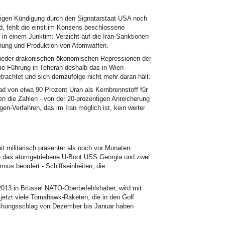
itigen Kündigung durch den Signatarstaat USA noch
d, fehlt die einst im Konsens beschlossene
in einem Junktim: Verzicht auf die Iran-Sanktionen
chung und Produktion von Atomwaffen.
 wieder drakonischen ökonomischen Repressionen der
die Führung in Teheran deshalb das in Wien
trachtet und sich demzufolge nicht mehr daran hält.
ad von etwa 90 Prozent Uran als Kernbrennstoff für
n die Zahlen - von der 20-prozentigen Anreicherung
en-Verfahren, das im Iran möglich ist, kein weiter
t militärisch präsenter als noch vor Monaten.
e das atomgetriebene U-Boot USS Georgia und zwei
mus beordert - Schiffseinheiten, die
2013 in Brüssel NATO-Oberbefehlshaber, wird mit
s jetzt viele Tomahawk-Raketen, die in den Golf
aschungsschlag von Dezember bis Januar haben