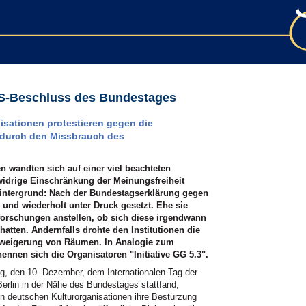
DS-Beschluss des Bundestages
isationen protestieren gegen die
 durch den Missbrauch des
n wandten sich auf einer viel beachteten
idrige Einschränkung der Meinungsfreiheit
Hintergrund: Nach der Bundestagserklärung gegen
und wiederholt unter Druck gesetzt. Ehe sie
hforschungen anstellen, ob sich diese irgendwann
 hatten. Andernfalls drohte den Institutionen die
rweigerung von Räumen. In Analogie zum
nnen sich die Organisatoren "Initiative GG 5.3".
ag, den 10. Dezember, dem Internationalen Tag der
erlin in der Nähe des Bundestages stattfand,
en deutschen Kulturorganisationen ihre Bestürzung