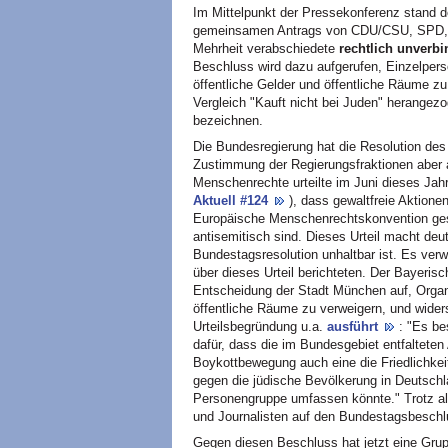
Im Mittelpunkt der Pressekonferenz stand d
gemeinsamen Antrags von CDU/CSU, SPD, 
Mehrheit verabschiedete
rechtlich unverbi
Beschluss wird dazu aufgerufen, Einzelpers
öffentliche Gelder und öffentliche Räume zu
Vergleich "Kauft nicht bei Juden" herange
bezeichnen.
Die Bundesregierung hat die Resolution de
Zustimmung der Regierungsfraktionen aber au
Menschenrechte urteilte im Juni dieses Jah
Aktuell #124
), dass gewaltfreie Aktione
Europäische Menschenrechtskonvention ge
antisemitisch sind. Dieses Urteil macht deu
Bundestagsresolution unhaltbar ist. Es ver
über dieses Urteil berichteten. Der Bayeri
Entscheidung der Stadt München auf, Organ
öffentliche Räume zu verweigern, und widers
Urteilsbegründung u.a.
ausführt
: "Es be
dafür, dass die im Bundesgebiet entfalteten 
Boykottbewegung auch eine die Friedlichke
gegen die jüdische Bevölkerung in Deutsch
Personengruppe umfassen könnte." Trotz a
und Journalisten auf den Bundestagsbeschlus
Gegen diesen Beschluss hat jetzt eine Gr