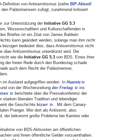
RA-Definition von Antisemitismus (siehe
BIP-Aktuell
 den Palästinensern zufügt, zunehmend kritisiert
zur Unterstützung der
Initiative GG 5.3
lern, Wissenschaftlern und Kulturschaffenden in
des Briefes ist ein Zitat von James Baldwin:
Nichts kann geändert werden, solange man ihm nicht
ma bezogen bedeutet dies, dass Antisemitismus nicht
e über Antisemitismus unterdrückt wird. Die
 nicht wie die
Initiative GG 5.3
von BDS. Eines ihrer
ung der freien Rede durch den Bundestag schade
chade auch dem Recht der Palästinenser,
dern.
 im Ausland aufgegriffen worden. In
Haaretz
cht und von der Wochenzeitung
der Freitag
ins
imes
berichtete über die Pressekonferenz der
er starken liberalen Tradition und lebendiger
heint die Geschichte
bizarr
. Mit dem Canary-
italen Pranger. Wer dort als Antisemit, also
 wird, der bekommt große Probleme bei Karriere oder
 Teilnahme von BDS-Aktivisten am öffentlichen
chen und ihnen öffentliche Gelder vorzuenthalten.