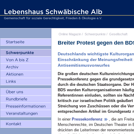
Online Magazin
/
Schwerpunkte
/
Gesellschaft
Breiter Protest gegen den B
Deutschlands wichtigste Kulturorgan
Einschränkung der Meinungsfreiheit
Antisemitismusvorwurfes
Die großen deutschen Kultureinrichtunge
Pressekonferenz gegen die grundgesetzw
durch die deutschen Staatsorgane. Der 
BDS wurden Kulturorganisationen häufig 
Referentinnen einluden, sollten sie Nac
kritisch zur israelischen Politik geäußert
Streichung von Zuschüssen oder die Ve
entsprechenden Artikel im Grundgesetz ne
In einer
Pressekonferenz
, die am Freit
Menschenrechte, im Deutschen Theater in B
drückten die LeiterInnen der renommiertest