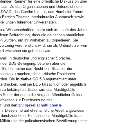
pfenden Räume" für eine öffentliche Diskussion über
en aus. Zu den Organisationen und Unterzeichnern
s DAAD, das Goethe-Institut, das Humboldt Forum
 Bereich Theater, interkultureller Austausch sowie
teilungen führender Universitäten.
und Wissenschaftlern hatte sich im Laufe des Jahres
ndeten Befürchtung, dass die deutschen staatlichen
en würden, um ihr Vorhaben zu torpedieren. Sie
orzeitig veröffentlicht wird, sie als Unterstützer von
eil zwischen sie getrieben wird.
oyer" in deutscher und englischer Sprache,
von der BDS-Bewegung, betonen aber die
 Sie bestreiten das Recht des Staates, die
hängig zu machen, dass kritische Positionen
erden. Die
Initiative GG 5.3
argumentiert unter
rdrücken, weil sie BDS tatsächlich oder angeblich
n zu bekämpfen. Dabei wird das Machtgefälle
Seite, der durch die Vergabe öffentlicher Gelder
lichkeiten zur Durchsetzung des
t, und den
zivilgesellschaftlichen
ch. Diese sind auf ehrenamtliche Arbeit angewiesen
n durchzusetzen. Ein ähnliches Machtgefälle kann
ilitär und der palästinensischen Bevölkerung unter