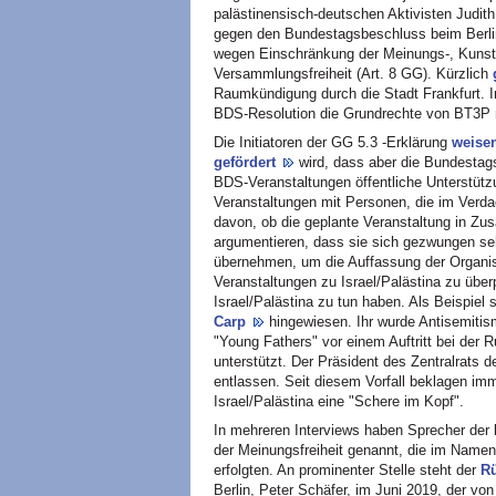
palästinensisch-deutschen Aktivisten Judith
gegen den Bundestagsbeschluss beim Berlin
wegen Einschränkung der Meinungs-, Kunst- 
Versammlungsfreiheit (Art. 8 GG). Kürzlich
Raumkündigung durch die Stadt Frankfurt. Im 
BDS-Resolution die Grundrechte von BT3P n
Die Initiatoren der GG 5.3 -Erklärung
weise
gefördert
wird, dass aber die Bundestagsr
BDS-Veranstaltungen öffentliche Unterstüt
Veranstaltungen mit Personen, die im Verd
davon, ob die geplante Veranstaltung in Zu
argumentieren, dass sie sich gezwungen seh
übernehmen, um die Auffassung der Organis
Veranstaltungen zu Israel/Palästina zu über
Israel/Palästina zu tun haben. Als Beispiel s
Carp
hingewiesen. Ihr wurde Antisemitis
"Young Fathers" vor einem Auftritt bei der 
unterstützt. Der Präsident des Zentralrats 
entlassen. Seit diesem Vorfall beklagen im
Israel/Palästina eine "Schere im Kopf".
In mehreren Interviews haben Sprecher der
der Meinungsfreiheit genannt, die im Name
erfolgten. An prominenter Stelle steht der
Rü
Berlin, Peter Schäfer, im Juni 2019, der vo