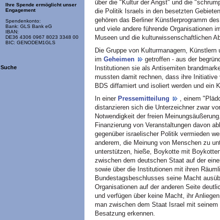
über die "Kultur der Angst" und die "schrum
Ihre Spende ermöglicht unser
die Politik Israels in den besetzten Gebiet
Engagement
gehören das Berliner Künstlerprogramm de
Spendenkonto:
Bank: GLS Bank eG
und viele andere führende Organisationen im
IBAN:
Museen und die kulturwissenschaftlichen Ab
DE36 4306 0967 8023 3348 00
BIC: GENODEM1GLS
Die Gruppe von Kulturmanagern, Künstlern 
im
Geheimen
getroffen - aus der begrü
Institutionen sie als Antisemiten brandmark
Suche
mussten damit rechnen, dass ihre Initiative v
BDS diffamiert und isoliert werden und ein K
In einer
Pressemitteilung
, einem "Pläd
distanzieren sich die Unterzeichner zwar 
Notwendigkeit der freien Meinungsäußerung.
Finanzierung von Veranstaltungen davon ab
gegenüber israelischer Politik vermieden w
anderem, die Meinung von Menschen zu unte
unterstützen, hieße, Boykotte mit Boykotte
zwischen dem deutschen Staat auf der einen 
sowie über die Institutionen mit ihren Räum
Bundestagsbeschlusses seine Macht ausüb
Organisationen auf der anderen Seite deutli
und verfügen über keine Macht, ihr Anliege
man zwischen dem Staat Israel mit seinem M
Besatzung erkennen.