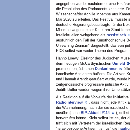
angegriffen wurde, nachdem er eine Erklärun
die Resolution des Parlaments kritisierte. D
Wissenschaftler Achille Mbembe aus Kameru
Mai 2020 zu erteilen. Das Festival musste 
deutsche Regierungsbeauftragte für die Bek
Mbembe wegen seiner Kritik am Staat Israel
Intellektuellen weitgehend als
rassistisch
ausführlich den Fall der Kunsthochschule Be
Unlearning Zionism" dargestellt, das von jü
BDS selbst war weder Thema des Programm
Hanno Loewy, Direktor des Jüdischen Museu
dem heutigen McCarthyistischen
Umfeld
prominenten jüdischen
DenkerInnen
öff
israelische Ansichten äußern. Die Art von Kr
und Hannah Arendt geäußert wurde, würde h
zeitgenössische progressive jüdische Aktiv
Judith Butler werden wegen ihrer Unterstütz
Als Reaktion auf die Vorwürfe der
Initiativ
Radiointerview
, dass nicht jede Kritik 
die Wahrnehmung, nach der die israelische
ausübe (siehe
BIP-Aktuell #114
), selbs
hervorrufen könne. Klein selbst ist es, der
trifft sich mit Vertretern der israelischen R
"israelbezogene Antisemitismus" die
häufi