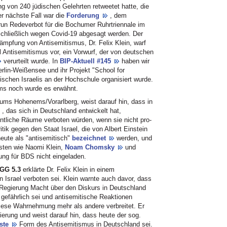
g von 240 jüdischen Gelehrten retweetet hatte, die
er nächste Fall war die
Forderung
, dem
n Redeverbot für die Bochumer Ruhrtriennale im
schließlich wegen Covid-19 abgesagt werden. Der
ämpfung von Antisemitismus, Dr. Felix Klein, warf
 Antisemitismus vor, ein Vorwurf, der von deutschen
verurteilt wurde. In
BIP-Aktuell #145
haben wir
rlin-Weißensee und ihr Projekt "School for
dischen Israelis an der Hochschule organisiert wurde.
s noch wurde es erwähnt.
ms Hohenems/Vorarlberg, weist darauf hin, dass in
, das sich in Deutschland entwickelt hat,
entliche Räume verboten würden, wenn sie nicht pro-
itik gegen den Staat Israel, die von Albert Einstein
eute als "antisemitisch"
bezeichnet
werden, und
isten wie Naomi Klein,
Noam Chomsky
und
ung für BDS nicht eingeladen.
e GG 5.3
erklärte Dr. Felix Klein in einem
an Israel verboten sei. Klein warnte auch davor, dass
 Regierung Macht über den Diskurs in Deutschland
t gefährlich sei und antisemitische Reaktionen
 diese Wahrnehmung mehr als andere verbreitet. Er
egierung und weist darauf hin, dass heute der sog.
gste
Form des Antisemitismus in Deutschland sei.