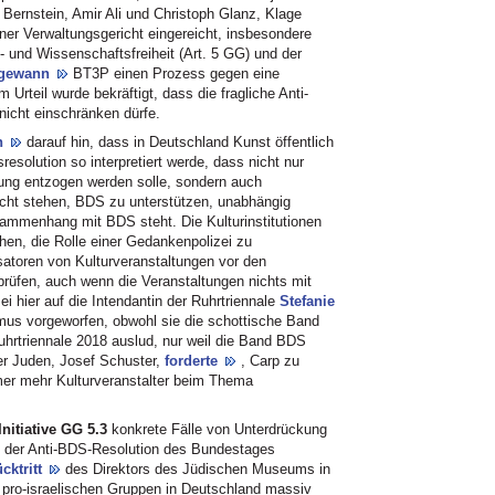
 Bernstein, Amir Ali und Christoph Glanz, Klage
er Verwaltungsgericht eingereicht, insbesondere
und Wissenschaftsfreiheit (Art. 5 GG) und der
gewann
BT3P einen Prozess gegen eine
Urteil wurde bekräftigt, dass die fragliche Anti-
icht einschränken dürfe.
n
darauf hin, dass in Deutschland Kunst öffentlich
esolution so interpretiert werde, dass nicht nur
zung entzogen werden solle, sondern auch
acht stehen, BDS zu unterstützen, unabhängig
sammenhang mit BDS steht. Die Kulturinstitutionen
en, die Rolle einer Gedankenpolizei zu
atoren von Kulturveranstaltungen vor den
prüfen, auch wenn die Veranstaltungen nichts mit
ei hier auf die Intendantin der Ruhrtriennale
Stefanie
mus vorgeworfen, obwohl sie die schottische Band
Ruhrtriennale 2018 auslud, nur weil die Band BDS
der Juden, Josef Schuster,
forderte
, Carp zu
mer mehr Kulturveranstalter beim Thema
Initiative GG 5.3
konkrete Fälle von Unterdrückung
n der Anti-BDS-Resolution des Bundestages
cktritt
des Direktors des Jüdischen Museums in
n pro-israelischen Gruppen in Deutschland massiv