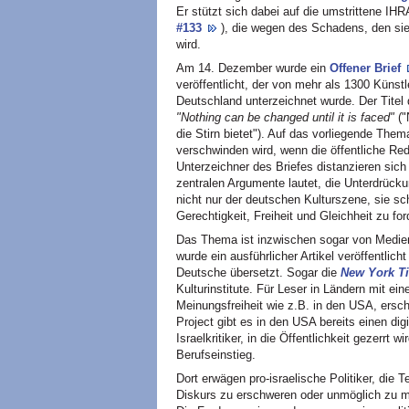
Er stützt sich dabei auf die umstrittene IH
#133
), die wegen des Schadens, den sie
wird.
Am 14. Dezember wurde ein
Offener Brief
veröffentlicht, der von mehr als 1300 Künst
Deutschland unterzeichnet wurde. Der Titel 
"Nothing can be changed until it is faced"
("
die Stirn bietet"). Auf das vorliegende The
verschwinden wird, wenn die öffentliche Red
Unterzeichner des Briefes distanzieren sich
zentralen Argumente lautet, die Unterdrück
nicht nur der deutschen Kulturszene, sie s
Gerechtigkeit, Freiheit und Gleichheit zu for
Das Thema ist inzwischen sogar von Medien
wurde ein ausführlicher Artikel veröffentli
Deutsche übersetzt. Sogar die
New York T
Kulturinstitute. Für Leser in Ländern mit ein
Meinungsfreiheit wie z.B. in den USA, ersc
Project gibt es in den USA bereits einen dig
Israelkritiker, in die Öffentlichkeit gezerrt
Berufseinstieg.
Dort erwägen pro-israelische Politiker, die
Diskurs zu erschweren oder unmöglich zu ma