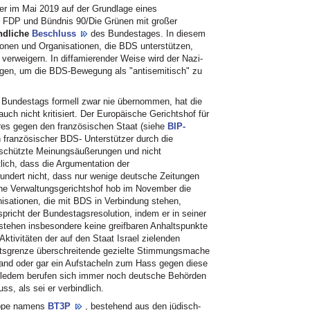
er im Mai 2019 auf der Grundlage eines
FDP und Bündnis 90/Die Grünen mit großer
ndliche
Beschluss
des Bundestages. In diesem
onen und Organisationen, die BDS unterstützen,
 verweigern. In diffamierender Weise wird der Nazi-
zogen, um die BDS-Bewegung als "antisemitisch" zu
s Bundestags formell zwar nie übernommen, hat die
ch nicht kritisiert. Der Europäische Gerichtshof für
res gegen den französischen Staat (siehe
BIP-
n französischer BDS- Unterstützer durch die
schützte Meinungsäußerungen und nicht
tlich, dass die Argumentation der
wundert nicht, dass nur wenige deutsche Zeitungen
sche Verwaltungsgerichtshof hob im November die
isationen, die mit BDS in Verbindung stehen,
pricht der Bundestagsresolution, indem er in seiner
stehen insbesondere keine greifbaren Anhaltspunkte
Aktivitäten der auf den Staat Israel zielenden
itsgrenze überschreitende gezielte Stimmungsmache
land oder gar ein Aufstacheln zum Hass gegen diese
lledem berufen sich immer noch deutsche Behörden
s, als sei er verbindlich.
uppe namens
BT3P
, bestehend aus den jüdisch-