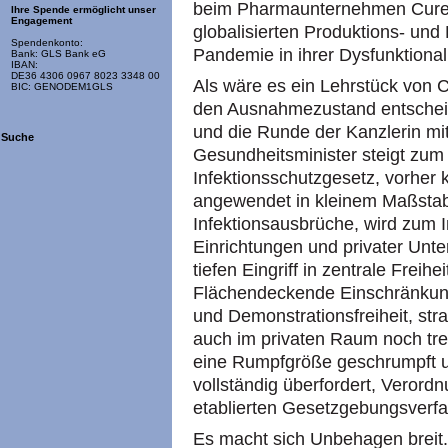
beim Pharmaunternehmen Curevac
Ihre Spende ermöglicht unser
Engagement
globalisierten Produktions- und
Spendenkonto:
Pandemie in ihrer Dysfunktionali
Bank: GLS Bank eG
IBAN:
DE36 4306 0967 8023 3348 00
Als wäre es ein Lehrstück von C
BIC: GENODEM1GLS
den Ausnahmezustand entscheid
und die Runde der Kanzlerin mit
Suche
Gesundheitsminister steigt zum
Infektionsschutzgesetz, vorher
angewendet in kleinem Maßsta
Infektionsausbrüche, wird zum 
Einrichtungen und privater Unt
tiefen Eingriff in zentrale Freih
Flächendeckende Einschränkung
und Demonstrationsfreiheit, st
auch im privaten Raum noch tref
eine Rumpfgröße geschrumpft 
vollständig überfordert, Verord
etablierten Gesetzgebungsverfa
Es macht sich Unbehagen breit. 