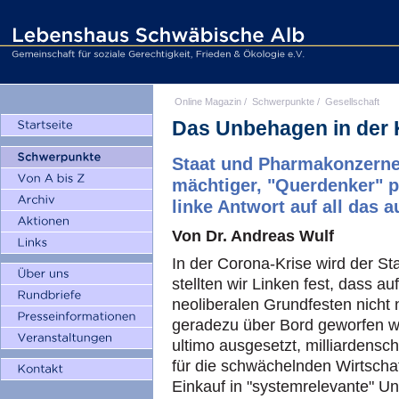
Online Magazin
/
Schwerpunkte
/
Gesellschaft
Das Unbehagen in der 
Staat und Pharmakonzerne
mächtiger, "Querdenker" pr
linke Antwort auf all das 
Von Dr. Andreas Wulf
In der Corona-Krise wird der St
stellten wir Linken fest, dass a
neoliberalen Grundfesten nicht
geradezu über Bord geworfen w
ultimo ausgesetzt, milliardens
für die schwächelnden Wirtscha
Einkauf in "systemrelevante" U