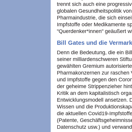
trennt sich auch eine progressiv
globalen Gesundheitspolitik von 
Pharmaindustrie, die sich einse
Impfstoffe oder Medikamente spe
"Querdenker*innen" geäußert wi
Bill Gates und die Vermar
Denn die Bedeutung, die ein Bill
seiner milliardenschweren Stif
gewählten Gremium autorisiert
Pharmakonzernen zur raschen
und Impfstoffe gegen den Coronav
der geheime Strippenzieher hint
Kritik an dem kapitalistisch org
Entwicklungsmodell ansetzen. D
Wissen und die Produktionskapaz
die aktuellen Covid19-Impfstoff
(Patente, Geschäftsgeheimniss
Datenschutz usw.) und verwandel