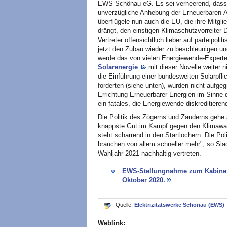
EWS Schönau eG. Es sei verheerend, dass si
unverzügliche Anhebung der Erneuerbaren-A
überflügele nun auch die EU, die ihre Mitgl
drängt, den einstigen Klimaschutzvorreiter 
Vertreter offensichtlich lieber auf parteipol
jetzt den Zubau wieder zu beschleunigen un
werde das von vielen Energiewende-Experte
Solarenergie
mit dieser Novelle weiter 
die Einführung einer bundesweiten Solarpfli
forderten (siehe unten), wurden nicht aufge
Errichtung Erneuerbarer Energien im Sinne 
ein fatales, die Energiewende diskreditierend
Die Politik des Zögerns und Zauderns gehe a
knappste Gut im Kampf gegen den Klimawand
steht scharrend in den Startlöchern. Die Pol
brauchen von allem schneller mehr", so Sl
Wahljahr 2021 nachhaltig vertreten.
EWS-Stellungnahme zum Kabinett
Oktober 2020.
Quelle:
Elektrizitätswerke Schönau (EWS)
Weblink: