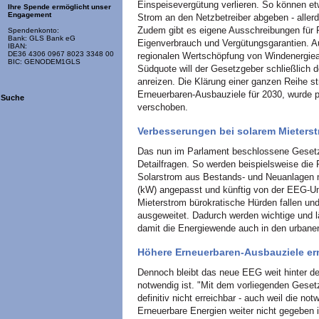
Einspeisevergütung verlieren. So können et
Ihre Spende ermöglicht unser
Engagement
Strom an den Netzbetreiber abgeben - allerd
Zudem gibt es eigene Ausschreibungen für
Spendenkonto:
Bank: GLS Bank eG
Eigenverbrauch und Vergütungsgarantien. A
IBAN:
DE36 4306 0967 8023 3348 00
regionalen Wertschöpfung von Windenergiean
BIC: GENODEM1GLS
Südquote will der Gesetzgeber schließlich 
anreizen. Die Klärung einer ganzen Reihe st
Erneuerbaren-Ausbauziele für 2030, wurde 
Suche
verschoben.
Verbesserungen bei solarem Mieters
Das nun im Parlament beschlossene Gesetz 
Detailfragen. So werden beispielsweise di
Solarstrom aus Bestands- und Neuanlagen mit
(kW) angepasst und künftig von der EEG-Um
Mieterstrom bürokratische Hürden fallen un
ausgeweitet. Dadurch werden wichtige und 
damit die Energiewende auch in den urbane
Höhere Erneuerbaren-Ausbauziele ern
Dennoch bleibt das neue EEG weit hinter de
notwendig ist. "Mit dem vorliegenden Gese
definitiv nicht erreichbar - auch weil die no
Erneuerbare Energien weiter nicht gegeben i