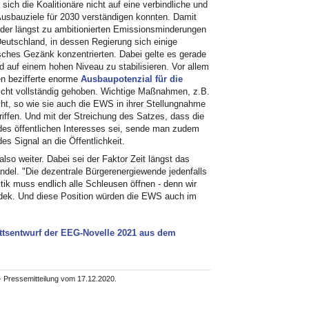
ch die Koalitionäre nicht auf eine verbindliche und
usbauziele für 2030 verständigen konnten. Damit
ieder längst zu ambitionierten Emissionsminderungen
Deutschland, in dessen Regierung sich einige
itisches Gezänk konzentrierten. Dabei gelte es gerade
d auf einem hohen Niveau zu stabilisieren. Vor allem
n bezifferte enorme
Ausbaupotenzial für die
nicht vollständig gehoben. Wichtige Maßnahmen, z.B.
cht, so wie sie auch die EWS in ihrer Stellungnahme
griffen. Und mit der Streichung des Satzes, dass die
des öffentlichen Interesses sei, sende man zudem
es Signal an die Öffentlichkeit.
lso weiter. Dabei sei der Faktor Zeit längst das
el. "Die dezentrale Bürgerenergiewende jedenfalls
itik muss endlich alle Schleusen öffnen - denn wir
adek. Und diese Position würden die EWS auch im
sentwurf der EEG-Novelle 2021 aus dem
- Pressemitteilung vom 17.12.2020.