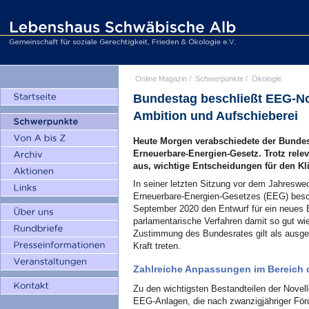
Online Magazin
/
Schwerpunkte
/
Ökologie
Bundestag beschließt EEG-No
Ambition und Aufschieberei
Heute Morgen verabschiedete der Bundesta
Erneuerbare-Energien-Gesetz. Trotz relev
aus, wichtige Entscheidungen für den Kl
In seiner letzten Sitzung vor dem Jahreswe
Erneuerbare-Energien-Gesetzes (EEG) bes
September 2020 den Entwurf für ein neues 
parlamentarische Verfahren damit so gut w
Zustimmung des Bundesrates gilt als ausg
Kraft treten.
Zahlreiche Anpassungen im Bereich 
Zu den wichtigsten Bestandteilen der Novel
EEG-Anlagen, die nach zwanzigjähriger Förd