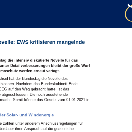
velle: EWS kritisieren mangelnde
g die intensiv diskutierte Novelle für das
anter Detailverbesserungen bleibt der große Wurf
imaschutz werden erneut vertagt.
chsel hat der Bundestag die Novelle des
chlossen. Nachdem das Bundeskabinett Ende
EEG auf den Weg gebracht hatte, ist das
ie abgeschlossen. Die noch ausstehende
emacht. Somit könnte das Gesetz zum 01.01.2021 in
der Solar- und Windenergie
le zählen unter anderem Anschlussregelungen für
erdauer ihren Anspruch auf die gesetzliche