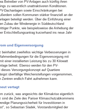
wa Betreiber von PV-Anlagen auch künftig ihren
ings zu wesentlich unattraktiveren Konditionen.
 PV-Dachanlagen sowie Einschränkungen bei
ußerdem sollen Kommunen stärker finanziell an der
lagen beteiligt werden. Über die Einführung einer
den Zubau der Windenergie in Süddeutschland
rittiger Punkte, wie beispielsweise die Anhebung der
per Entschließungsantrag kurzerhand ins neue Jahr
trom und Eigenversorgung
beinhaltet zweifellos wichtige Verbesserungen in
e Rahmenbedingungen für die Eigenversorgung mit
 einer installierten Leistung bis zu 30 Kilowatt
lage befreit. Ebenso werden für den PV-
d dieses Versorgungskonzept auf Quartiere
längst überfällige Weichenstellungen vorgenommen,
n Zentren endlich Fahrt aufnehmen kann.
eut vertagt
m zurück, was angesichts der Klimakrise eigentlich
tz sind die Ziele des Pariser Klimaschutzabkommens
twendige Planungssicherheit für Investitionen in
st", so Sebastian Sladek, Vorstandsmitglied der