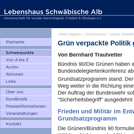
Online Magazin
/
Schwerpunkte
/
Gewalt, Gewaltfr
Grün verpackte Politik
Von Bernhard Trautvetter
Bündnis 90/Die Grünen haben 
Bundesdelegiertenkonferenz abg
Grundsatzprogramm stand. Der
Weg weiter in die Richtung einer
Der Auftrag der Bundeswehr so
"Sicherheitsbegriff" ausgedehnt
Frieden und Militär im En
Grundsatzprogramm
Die Grünen/Bündnis 90 formuliere