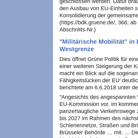
geschlossen werden. Dafür brau
den Ausbau von EU-Einheiten s
Konsolidierung der gemeinsam
(https://bdk.gruene.de/, 366; ab 
Abschnitts-Nr.)
"Militärische Mobilität" in
Westgrenze
Dies öffnet Grüne Politik für ei
einer weiteren Steigerung der K
macht ein Blick auf die sogenan
Fähigkeitslücken der EU’ deutli
berichtete am 6.6.2018 unter dem
"Angesichts des angespannten V
EU-Kommission vor, im kommend
panzertaugliche Verkehrswege z
bis 2027 im Rahmen des nächs
Schienennetze, Straßen und Brü
Brüsseler Behörde … mit. … Di