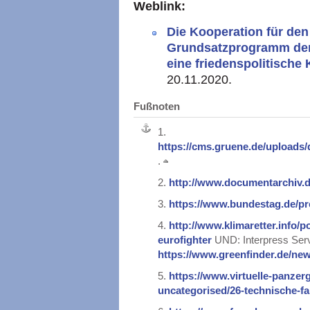
Weblink:
Die Kooperation für de
Grundsatzprogramm der 
eine friedenspolitische
20.11.2020.
Fußnoten
1.
https://cms.gruene.de/upload
.
2.
http://www.documentarchiv.d
3.
https://www.bundestag.de/pr
4.
http://www.klimaretter.info/po
eurofighter
UND: Interpress Serv
https://www.greenfinder.de/ne
5.
https://www.virtuelle-panzer
uncategorised/26-technische-f