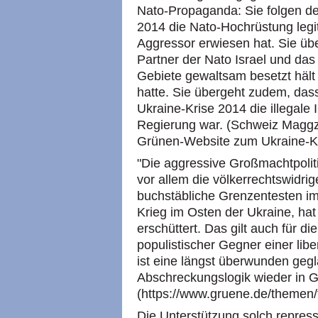
Nato-Propaganda: Sie folgen de
2014 die Nato-Hochrüstung legit
Aggressor erwiesen hat. Sie üb
Partner der Nato Israel und da
Gebiete gewaltsam besetzt hält 
hatte. Sie übergeht zudem, dass
Ukraine-Krise 2014 die illegale 
Regierung war. (Schweiz Maggzi
Grünen-Website zum Ukraine-Ko
"Die aggressive Großmachtpolit
vor allem die völkerrechtswidri
buchstäbliche Grenzentesten i
Krieg im Osten der Ukraine, ha
erschüttert. Das gilt auch für d
populistischer Gegner einer li
ist eine längst überwunden geg
Abschreckungslogik wieder in G
(https://www.gruene.de/themen
Die Unterstützung solch repress