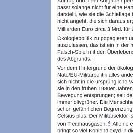
Auftrag und ihren Aufgaben pers
passt solange nicht für eine Par
darstellt, wie sie die Schieflage 
nicht angeht, die sich daraus er
Milliarden Euro circa 3 Mrd. fü
Ökologiepolitik zu popagieren u
auszulassen, das ist ein in der 
Falsch-Spiel mit den Überlebe
des Abgrunds.
Vor dem Hintergrund der ökolog
Nato/EU-Militärpolitik alles an
sich nicht in die ursprüngliche V
sie in den frühen 1980er Jahre
Bewegung entsprungen; seit den
immer olivgrüner. Die Menschhei
schon gefährlichen Begrenzung
Celsius plus. Der Militärsektor i
4
von Treibhausgasen.
Alleine e
bringt so viel Kohlendioxyd in 