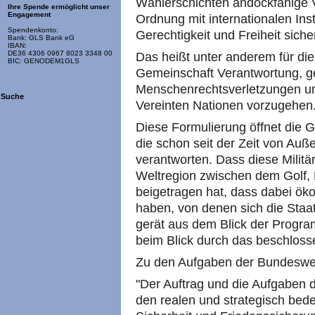
Wählerschichten andockfähige Vi
Ihre Spende ermöglicht unser
Engagement
Ordnung mit internationalen Insti
Spendenkonto:
Gerechtigkeit und Freiheit sich
Bank: GLS Bank eG
IBAN:
DE36 4306 0967 8023 3348 00
Das heißt unter anderem für die
BIC: GENODEM1GLS
Gemeinschaft Verantwortung, g
Menschenrechtsverletzungen u
Suche
Vereinten Nationen vorzugehen.
Diese Formulierung öffnet die G
die schon seit der Zeit von Auß
verantworten. Dass diese Militä
Weltregion zwischen dem Golf, 
beigetragen hat, dass dabei ök
haben, von denen sich die Staa
gerät aus dem Blick der Program
beim Blick durch das beschlos
Zu den Aufgaben der Bundeswe
"Der Auftrag und die Aufgaben 
den realen und strategisch be