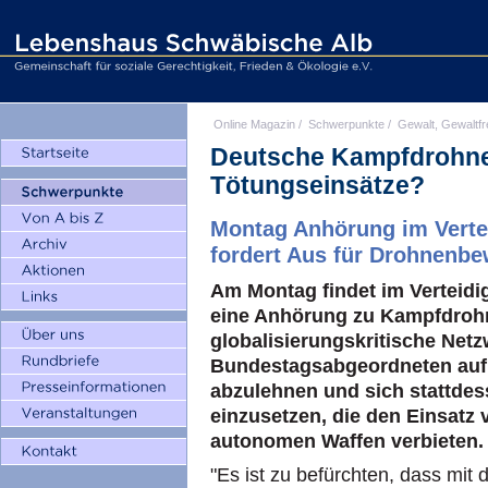
Online Magazin
/
Schwerpunkte
/
Gewalt, Gewaltfr
Deutsche Kampfdrohnen 
Tötungseinsätze?
Montag Anhörung im Verte
fordert Aus für Drohnenb
Am Montag findet im Vertei
eine Anhörung zu Kampfdrohn
globalisierungskritische Netz
Bundestagsabgeordneten auf,
abzulehnen und sich stattdes
einzusetzen, die den Einsat
autonomen Waffen verbieten.
"Es ist zu befürchten, dass mit