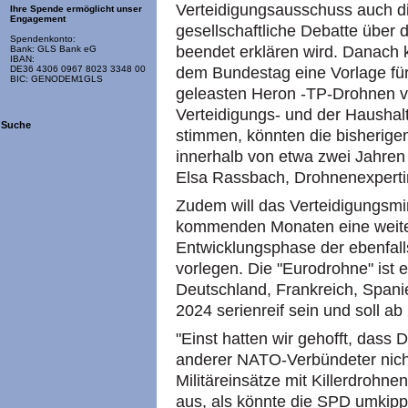
Verteidigungsausschuss auch d
Ihre Spende ermöglicht unser
Engagement
gesellschaftliche Debatte über
Spendenkonto:
beendet erklären wird. Danach 
Bank: GLS Bank eG
IBAN:
dem Bundestag eine Vorlage für
DE36 4306 0967 8023 3348 00
BIC: GENODEM1GLS
geleasten Heron -TP-Drohnen v
Verteidigungs- und der Haushal
Suche
stimmen, könnten die bisherig
innerhalb von etwa zwei Jahren 
Elsa Rassbach, Drohnenexpertin
Zudem will das Verteidigungsm
kommenden Monaten eine weiter
Entwicklungsphase der ebenfal
vorlegen. Die "Eurodrohne" ist
Deutschland, Frankreich, Spanie
2024 serienreif sein und soll ab
"Einst hatten wir gehofft, dass
anderer NATO-Verbündeter nicht
Militäreinsätze mit Killerdrohn
aus, als könnte die SPD umkippe