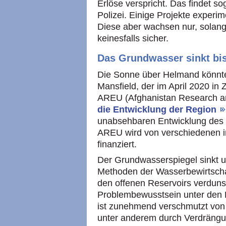
Erlöse verspricht. Das findet so
Polizei. Einige Projekte experi
Diese aber wachsen nur, solange
keinesfalls sicher.
Das Grundwasser sinkt bis
Die Sonne über Helmand könnte 
Mansfield, der im April 2020 i
AREU (Afghanistan Research an
die Entwicklung der Region
unabsehbaren Entwicklung des 
AREU wird von verschiedenen in
finanziert.
Der Grundwasserspiegel sinkt um
Methoden der Wasserbewirtschaf
den offenen Reservoirs verdunst
Problembewusstsein unter den L
ist zunehmend verschmutzt von 
unter anderem durch Verdräng