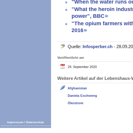
"When the water runs o
"What the heroin indust
power", BBC
"The opium farmers with
2016
Quelle:
Infosperber.ch
- 28.09.2
Veröffentlicht am
29. September 2020
Weitere Artikel auf der Lebenshau
Afghanistan
Daniela Gschweng
Ökostrom
Impressum
/
Datenschutz