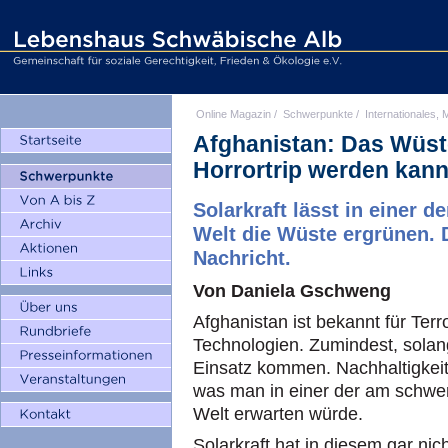
Online Magazin
/
Schwerpunkte
/
Internationales, M
Afghanistan: Das Wüs
Horrortrip werden kan
Solarkraft lässt in einer 
Welt die Wüste ergrünen. D
Nachricht.
Von Daniela Gschweng
Afghanistan ist bekannt für Terro
Technologien. Zumindest, solan
Einsatz kommen. Nachhaltigkeit 
was man in einer der am schwe
Welt erwarten würde.
Solarkraft hat in diesem gar ni