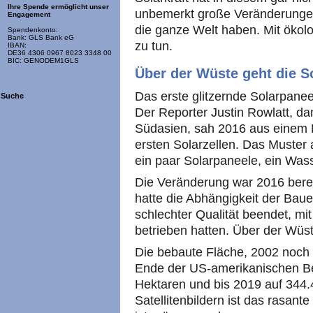
Ihre Spende ermöglicht unser
unbemerkt große Veränderunge
Engagement
die ganze Welt haben. Mit ökol
Spendenkonto:
Bank: GLS Bank eG
zu tun.
IBAN:
DE36 4306 0967 8023 3348 00
BIC: GENODEM1GLS
Über der Wüste geht die S
Das erste glitzernde Solarpanee
Suche
Der Reporter Justin Rowlatt, d
Südasien, sah 2016 aus einem M
ersten Solarzellen. Das Muster 
ein paar Solarpaneele, ein Wass
Die Veränderung war 2016 berei
hatte die Abhängigkeit der Baue
schlechter Qualität beendet, m
betrieben hatten. Über der Wüs
Die bebaute Fläche, 2002 noch 
Ende der US-amerikanischen Be
Hektaren und bis 2019 auf 344.
Satellitenbildern ist das rasan