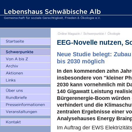
Online Magazin
/
Schwerpunkte
/
Ökologie
EEG-Novelle nutzen, So
Neue Studie belegt: Zuba
bis 2030 möglich
In den kommenden zehn Jahre
insbesondere von "kleiner Ph
2030 kann vornehmlich mit Da
140 Gigawatt Leistung realisi
Bürgerenergie-Boom würden 
verhindert und die Klimaschutz
zentralen Ergebnisse einer vo
Analysehauses Energy Brainp
Im Auftrag der EWS Elektrizitä