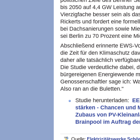
politischen Ziele des Berliner S
bis 2050 auf 4,4 GW Leistung 
Vierzigfache besser sein als das
Rickerts und fordert eine forme
bei Dachsanierungen sowie Mie
sei Berlin zu 70 Prozent eine Mi
Abschließend erinnerte EWS-Vo
die Zeit für den Klimaschutz da
daher alle tatsächlich verfügba
Die Studie verdeutliche dabei, 
bürgereigenen Energiewende ma
Genossenschaftler sage ich: Was 
Also ran an die Buletten."
Studie herunterladen:
EE
stärken - Chancen und
Zubaus von PV-Kleinanl
Brainpool im Auftrag d
Quelle:
Elektrizitätswerke Sch