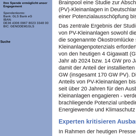
Brainpool eine Studie zur Absch
Ihre Spende ermöglicht unser
Engagement
(PV)-Kleinanlagen in Deutschla
Spendenkonto:
einer Potenzialausschöpfung bis
Bank: GLS Bank eG
IBAN:
DE36 4306 0967 8023 3348 00
Das zentrale Ergebnis der Studi
BIC: GENODEM1GLS
von PV-Kleinanlagen sowohl die
die sogenannte Ökostromlücke 
Suche
Kleinanlagenpotenzials erforder
von den heutigen 4 Gigawatt (G
Jahr ab 2024 bzw. 14 GW pro Ja
damit der Anteil der installiert
GW (insgesamt 170 GW PV). Die
Anteils von PV-Kleinanlagen bis
seit über 20 Jahren für den Au
Kleinanlagen engagieren - verdeu
brachliegende Potenzial unbed
Energiewende und Klimaschutz 
Experten kritisieren Ausba
In Rahmen der heutigen Presse