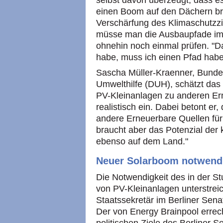
selbst davon überzeugt, dass es
einen Boom auf den Dächern br
Verschärfung des Klimaschutzz
müsse man die Ausbaupfade im H
ohnehin noch einmal prüfen. "Da
habe, muss ich einen Pfad haben
Sascha Müller-Kraenner, Bunde
Umwelthilfe (DUH), schätzt das 
PV-Kleinanlagen zu anderen Er
realistisch ein. Dabei betont e
andere Erneuerbare Quellen für
braucht aber das Potenzial der 
ebenso auf dem Land."
Neuer Solarboom notwend
Die Notwendigkeit des in der S
von PV-Kleinanlagen unterstreic
Staatssekretär im Berliner Senat
Der von Energy Brainpool errech