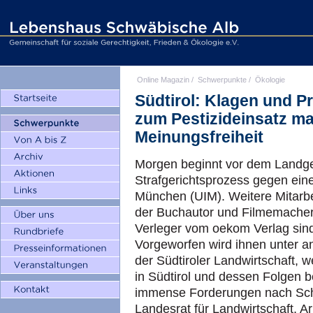
Online Magazin
/
Schwerpunkte
/
Ökologie
Südtirol: Klagen und 
zum Pestizideinsatz mas
Meinungsfreiheit
Morgen beginnt vor dem Landge
Strafgerichtsprozess gegen eine
München (UIM). Weitere Mitarbe
der Buchautor und Filmemacher
Verleger vom oekom Verlag sind
Vorgeworfen wird ihnen unter
der Südtiroler Landwirtschaft, w
in Südtirol und dessen Folgen 
immense Forderungen nach Scha
Landesrat für Landwirtschaft, A