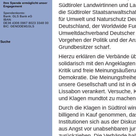
Ihre Spende ermöglicht unser
Südtiroler Landwirtinnen und La
Engagement
die Südtiroler Staatsanwaltscha
Spendenkonto:
Bank: GLS Bank eG
für Umwelt und Naturschutz Deu
IBAN:
DE36 4306 0967 8023 3348 00
Deutschland, der Worldwide Fu
BIC: GENODEM1GLS
Umweltdachverband Deutscher N
Vorgehen der Politik und der A
Suche
Grundbesitzer scharf.
Hierzu erklären die Verbände ü
solidarisch mit den Angeklagten
Kritik und freie Meinungsäußeru
Demokratie. Die Meinungsfreiheit
unsere Gesellschaft und ist in 
Lissabon verankert. Versuche, K
und Klagen mundtot zu machen, v
Durch die Klagen in Südtirol w
billigend in Kauf genommen, da
Institutionen sich aus der Disk
aus Angst vor unabsehbaren juri
zurückziehen. Die Verbände halt