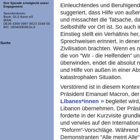
Ihre Spende ermöglicht unser
Einleuchtendes und Beruhigend
Engagement
suggeriert, dass Hilfe von auße
Spendenkonto:
Bank: GLS Bank eG
und missachtet die Tatsache, das
IBAN:
DE36 4306 0967 8023 3348 00
Selbsthilfe vor Ort ist. So auc
BIC: GENODEM1GLS
Einstieg stellt ein Verhältnis her
Sprechweisen erinnert, in denen
Suche
Zivilisation brachten. Wenn es n
die von "Wir - die Helfenden" und
überwinden, endet die absolut n
und Hilfe von außen in einer A
katastrophalen Situation.
Verstörend ist in diesem Konte
Präsident Emanuel Macron, der
Libanes*innen
begleitet wird
Libanon übernehmen. Der Präsi
forderte in der Kurzvisite gru
und verwies auf den Internati
"Reform"-Vorschläge. Während er
Demonstranten "Alle meint Alle"