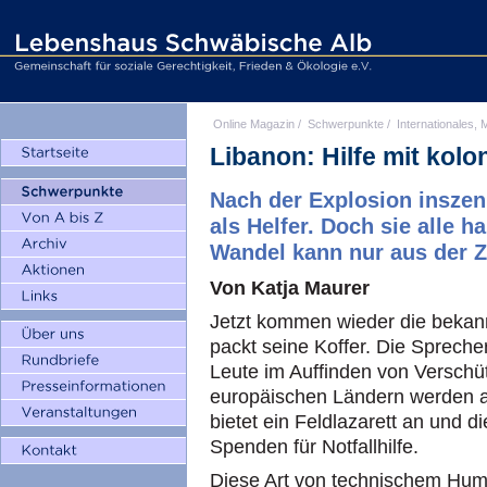
Online Magazin
/
Schwerpunkte
/
Internationales, M
Libanon: Hilfe mit kol
Nach der Explosion inszen
als Helfer. Doch sie alle 
Wandel kann nur aus der Z
Von Katja Maurer
Jetzt kommen wieder die bekann
packt seine Koffer. Die Sprecher
Leute im Auffinden von Verschü
europäischen Ländern werden
bietet ein Feldlazarett an und d
Spenden für Notfallhilfe.
Diese Art von technischem Hum