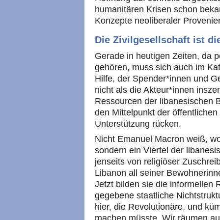
humanitären Krisen schon bekann
Konzepte neoliberaler Provenie
Die Zivilgesellschaft ist d
Gerade in heutigen Zeiten, da 
gehören, muss sich auch im Kata
Hilfe, der Spender*innen und G
nicht als die Akteur*innen insz
Ressourcen der libanesischen B
den Mittelpunkt der öffentlich
Unterstützung rücken.
Nicht Emanuel Macron weiß, wori
sondern ein Viertel der libanesi
jenseits von religiöser Zuschre
Libanon all seiner Bewohnerin
Jetzt bilden sie die informelle
gegebene staatliche Nichtstrukt
hier, die Revolutionäre, und kü
machen müsste. Wir räumen auf