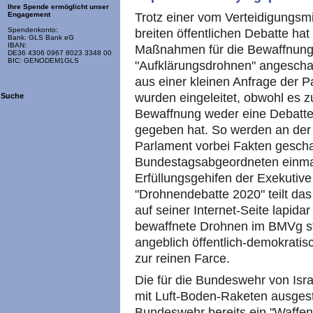
Ihre Spende ermöglicht unser
Trotz einer vom Verteidigungs
Engagement
Spendenkonto:
breiten öffentlichen Debatte ha
Bank: GLS Bank eG
IBAN:
Maßnahmen für die Bewaffnung 
DE36 4306 0967 8023 3348 00
BIC: GENODEM1GLS
"Aufklärungsdrohnen" angeschaf
aus einer kleinen Anfrage der P
wurden eingeleitet, obwohl es 
Suche
Bewaffnung weder eine Debatt
gegeben hat. So werden an der 
Parlament vorbei Fakten geschaf
Bundestagsabgeordneten einmal
Erfüllungsgehifen der Exekutiv
"Drohnendebatte 2020" teilt da
auf seiner Internet-Seite lapid
bewaffnete Drohnen im BMVg st
angeblich öffentlich-demokrati
zur reinen Farce.
Die für die Bundeswehr von Isra
mit Luft-Boden-Raketen ausgest
Bundeswehr bereits ein "Waffe