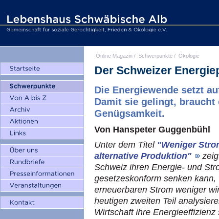
Online Magazin
/
Schwerpunkte
/
Ökologie
Der Schweizer Energiepo
Die Energiewende setzt auf
Damit sie gelingt, braucht 
Genügsamkeit.
Von Hanspeter Guggenbühl
Unter dem Titel
"Weniger Stro
alternative Produktion"
zeig
Schweiz ihren Energie- und St
gesetzeskonform senken kann, 
erneuerbaren Strom weniger wirk
heutigen zweiten Teil analysier
Wirtschaft ihre Energieeffizien