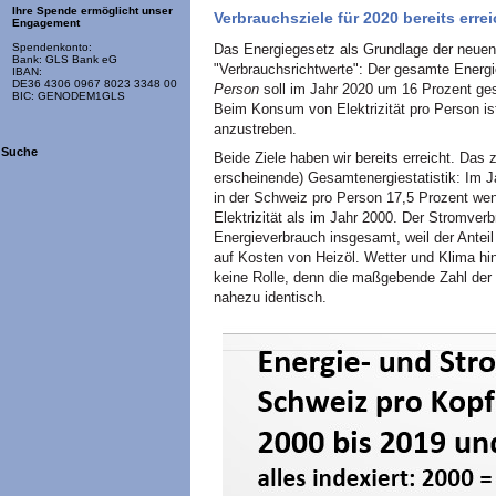
Ihre Spende ermöglicht unser
Verbrauchsziele für 2020 bereits errei
Engagement
Das Energiegesetz als Grundlage der neuen 
Spendenkonto:
Bank: GLS Bank eG
"Verbrauchsrichtwerte": Der gesamte Energ
IBAN:
DE36 4306 0967 8023 3348 00
Person
soll im Jahr 2020 um 16 Prozent ge
BIC: GENODEM1GLS
Beim Konsum von Elektrizität pro Person is
anzustreben.
Suche
Beide Ziele haben wir bereits erreicht. Das 
erscheinende) Gesamtenergiestatistik: Im 
in der Schweiz pro Person 17,5 Prozent we
Elektrizität als im Jahr 2000. Der Stromver
Energieverbrauch insgesamt, weil der Antei
auf Kosten von Heizöl. Wetter und Klima hin
keine Rolle, denn die maßgebende Zahl der
nahezu identisch.