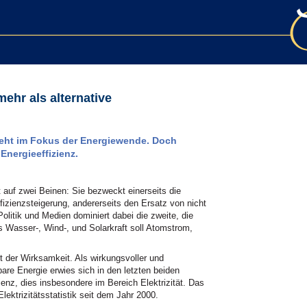
hr als alternative
teht im Fokus der Energiewende. Doch
Energieeffizienz.
 auf zwei Beinen: Sie bezweckt einerseits die
izienzsteigerung, andererseits den Ersatz von nicht
olitik und Medien dominiert dabei die zweite, die
s Wasser-, Wind-, und Solarkraft soll Atomstrom,
it der Wirksamkeit. Als wirkungsvoller und
bare Energie erwies sich in den letzten beiden
ienz, dies insbesondere im Bereich Elektrizität. Das
lektrizitätsstatistik seit dem Jahr 2000.