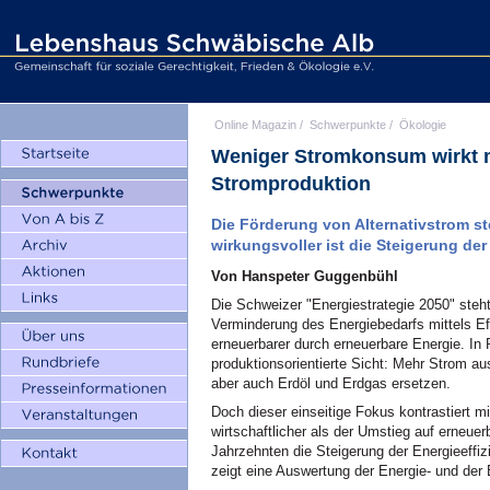
Online Magazin
/
Schwerpunkte
/
Ökologie
Weniger Stromkonsum wirkt me
Stromproduktion
Die Förderung von Alternativstrom s
wirkungsvoller ist die Steigerung der 
Von Hanspeter Guggenbühl
Die Schweizer "Energiestrategie 2050" steht
Verminderung des Energiebedarfs mittels Eff
erneuerbarer durch erneuerbare Energie. In P
produktionsorientierte Sicht: Mehr Strom au
aber auch Erdöl und Erdgas ersetzen.
Doch dieser einseitige Fokus kontrastiert m
wirtschaftlicher als der Umstieg auf erneuer
Jahrzehnten die Steigerung der Energieeffiz
zeigt eine Auswertung der Energie- und der E