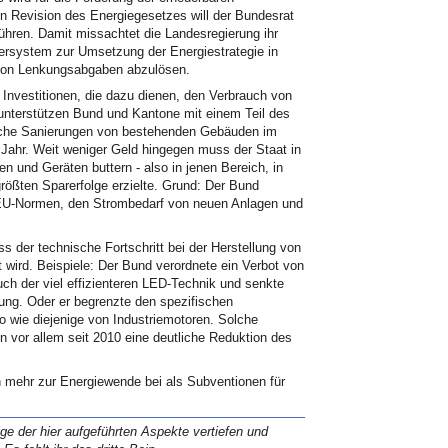
en Revision des Energiegesetzes will der Bundesrat
führen. Damit missachtet die Landesregierung ihr
ersystem zur Umsetzung der Energiestrategie in
 von Lenkungsabgaben abzulösen.
r Investitionen, die dazu dienen, den Verbrauch von
unterstützen Bund und Kantone mit einem Teil des
che Sanierungen von bestehenden Gebäuden im
Jahr. Weit weniger Geld hingegen muss der Staat in
n und Geräten buttern - also in jenen Bereich, in
rößten Sparerfolge erzielte. Grund: Der Bund
 EU-Normen, den Strombedarf von neuen Anlagen und
ss der technische Fortschritt bei der Herstellung von
wird. Beispiele: Der Bund verordnete ein Verbot von
ch der viel effizienteren LED-Technik und senkte
ung. Oder er begrenzte den spezifischen
 wie diejenige von Industriemotoren. Solche
en vor allem seit 2010 eine deutliche Reduktion des
en mehr zur Energiewende bei als Subventionen für
ige der hier aufgeführten Aspekte vertiefen und