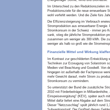
Im Unterschied zu den Reduktionszielen im 
Produktionsziele für die neue erneuerbare 
wohl verfehlt werden. Und die Ziele fürs Jah
Die Effizienzsteigerung im Verbrauch erwies 
Stromproduktion aus erneuerbarer Energie. 
Stromkonsum in der Schweiz - immer pro K
sank, stieg die jährliche Stromproduktion p
zusammen um weniger als 300 kWh. Die zus
weniger als halb so groß wie die Stromeins
Finanzielle Mittel und Wirkung klaff
Im Kontrast zur geschilderten Entwicklung 
Techniken zur Erzeugung von Solarstrom so
Medien viel Beachtung und Goodwill. Von de
hingegen ist außerhalb der Fachpresse wenig
mehr Gewicht darauf, mehr Strom zu produz
Stromkonsum zu vermindern.
So unterstützt der Bund die zusätzliche Str
2010 mit Förderbeiträgen in Milliardenhöhe
Einspeisevergütung" (KEV), später auch mit
Mittel dafür liefert eine Abgabe auf dem S
Dieser "Netzzuschlag" spült jährlich rund 1,
Subventionstopf. Der Großteil dieses Geldes