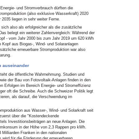
Energie- und Stromverbrauch dürften die
Stromproduktion (also exklusive Wasserkraft) 2020
r 2035 liegen in sehr weiter Ferne.
sich also als erfolgreicher als die zusätzliche
Das belegt ein weiterer Zahlenvergleich: Während der
opf - vom Jahr 2000 bis zum Jahr 2019 um 620 kWh
ro Kopf aus Biogas-, Wind- und Solaranlagen
ätzliche erneuerbare Stromproduktion war also
parung.
en auseinander
steht die öffentliche Wahrnehmung. Studien und
wie der Bau von Fotovoltaik-Anlagen finden in den
n Erfolgen im Bereich Energie- und Stromeffizienz
er oft die Schreibe. Auch die Schweizer Politik legt
ieren, als darauf, die Verschwendung im
omproduktion aus Wasser-, Wind- und Solarkraft seit
, zuerst über die "Kostendeckende
tels Investitionsbeiträgen an neue Anlagen. Die
tromkonsum in der Höhe von 2,3 Rappen pro kWh.
3 Milliarden Franken in den nationalen
 wird für die Förderung der erneuerbaren