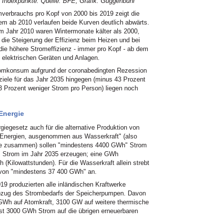
00 Indexpunkte. Quelle: BFE, Grafik: Guggenbühl
verbrauchs pro Kopf von 2000 bis 2019 zeigt die
llem ab 2010 verlaufen beide Kurven deutlich abwärts.
(im Jahr 2010 waren Wintermonate kälter als 2000,
 die Steigerung der Effizienz beim Heizen und bei
f die höhere Stromeffizienz - immer pro Kopf - ab dem
elektrischen Geräten und Anlagen.
Stromkonsum aufgrund der coronabedingten Rezession
ziele für das Jahr 2035 hingegen (minus 43 Prozent
 Prozent weniger Strom pro Person) liegen noch
Energie
rgiegesetz auch für die alternative Produktion von
e Energien, ausgenommen aus Wasserkraft" (also
ie zusammen) sollen "mindestens 4400 GWh" Strom
 Strom im Jahr 2035 erzeugen; eine GWh
h (Kilowattstunden). Für die Wasserkraft allein strebt
 von "mindestens 37 400 GWh" an.
19 produzierten alle inländischen Kraftwerke
zug des Strombedarfs der Speicherpumpen. Davon
GWh auf Atomkraft, 3100 GW auf weitere thermische
rst 3000 GWh Strom auf die übrigen erneuerbaren