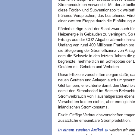
Stromproduktion verwendet. Mit der aktuell
diese Förder- und Subventionspolitik weiter
früheres Versprechen, das bestehende Förd
einer zweiten Etappe durch die Einführung
Förderbeiträge zahlt der Staat zwar auch fü
Heizenergie in Gebäuden zu verringern. So 
Ertrags aus der CO2-Abgabe wärmetechnis
Umfang von rund 400 Millionen Franken pro 
die Steigerung der Stromeffizienz von Anlage
dem die Schweiz in den letzten Jahren die g
begrenzte, mehrheitlich im Schlepptau der
Geräten mit Geboten und Verboten.
Diese Effizienzvorschriften sorgen dafür, da
neuen Geräten und Anlagen auch umgesetzt 
Glühlampen, erleichterte damit den Durchbru
damit den Strombedarf im Bereich Beleucht
Stromverbrauch von Haushaltgeräten ebenso
Vorschriften kosten nichts, aber ermöglicht
inländischen Stromkonsums.
Fazit: Griffige Verbrauchsvorschriften trag
zusätzliche erneuerbare Stromproduktion.
In einem zweiten Artikel
werden wir ein