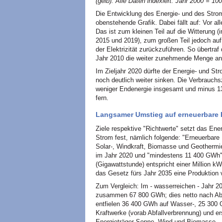
(gelb). Alle Daten indexiert: Jahr 2000 = 1
Die Entwicklung des Energie- und des Strom
obenstehende Grafik. Dabei fällt auf: Vor a
Das ist zum kleinen Teil auf die Witterung 
2015 und 2019), zum großen Teil jedoch auf
der Elektrizität zurückzuführen. So übertra
Jahr 2010 die weiter zunehmende Menge an 
Im Zieljahr 2020 dürfte der Energie- und 
noch deutlich weiter sinken. Die Verbrauchs
weniger Endenergie insgesamt und minus 13
fern.
Langsamer Umstieg auf erneuerbare 
Ziele respektive "Richtwerte" setzt das Ene
Strom fest, nämlich folgende: "Erneuerbar
Solar-, Windkraft, Biomasse und Geotherm
im Jahr 2020 und "mindestens 11 400 GWh"
(Gigawattstunde) entspricht einer Million kW
das Gesetz fürs Jahr 2035 eine Produktion
Zum Vergleich: Im - wasserreichen - Jahr 20
zusammen 67 800 GWh; dies netto nach Ab
entfielen 36 400 GWh auf Wasser-, 25 300 
Kraftwerke (vorab Abfallverbrennung) und e
Energieträger Sonne, Wind und Biomasse.