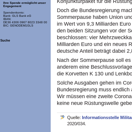
Konjunkturpaket für die Rüstung
Ihre Spende ermöglicht unser
Engagement
Doch die Bundesregierung mach
Spendenkonto:
Sommerpause haben Union und
Bank: GLS Bank eG
IBAN:
DE36 4306 0967 8023 3348 00
im Wert von 9,3 Milliarden Eur
BIC: GENODEM1GLS
den beiden Sitzungen vor der
beschlossen: vier Mehrzweckka
Suche
Milliarden Euro und ein neues R
deutsche Anteil beträgt dabei 2,
Nach der Sommerpause soll es s
anderem eine Beschlussvorlage 
die Korvetten K 130 und Lenkbo
Solche Ausgaben gehen im Coro
Bundesregierung muss endlich a
Wir müssen eine zweite Corona-
keine neue Rüstungswelle gebe
Quelle:
Informationsstelle Milita
2020/034.