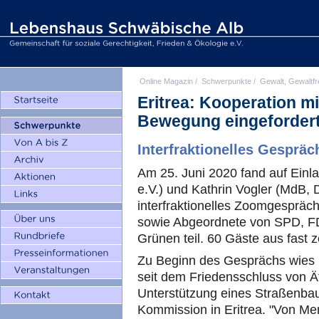
Online Magazin
/
Schwerpunkte
/
Gewalt, Gewaltfr
Eritrea: Kooperation m
Bewegung eingeforder
Interfraktionelles Gespräc
Am 25. Juni 2020 fand auf Einl
e.V.) und Kathrin Vogler (MdB, D
interfraktionelles Zoomgespräc
sowie Abgeordnete von SPD, FD
Grünen teil. 60 Gäste aus fast 
Zu Beginn des Gesprächs wies R
seit dem Friedensschluss von Ät
Unterstützung eines Straßenbau
Kommission in Eritrea. "Von Me