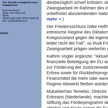
diesbezüglich scharf kritisiert
Ihre Spende ermöglicht unser
Engagement
Zwangsarbeit im Rahmen des in
Spendenkonto:
unbefristet abzuleistenden Natio
Bank: GLS Bank eG
IBAN:
mehr
)
DE36 4306 0967 8023 3348 00
BIC: GENODEM1GLS
Der Friedensschluss hatte Hoff
eritreische Regime des Diktator
Suche
Kriegszustand gegen die eigene
leider nicht der Fall", so Rudi F
Zwangsarbeit prägen weiterhin d
Kathrin Vogler ergänzte: "Aktuel
finanzielle Beteiligung der EU
zur Förderung der Justizverwal
Eritrea sowie für Rückkehrprogr
Finanzmittel die mehr oder weni
Regime Afewerki fließen würden
Mulueberhan Temelso, Director 
Eritreans (Niederlande), machte
Stiftung das Förderprogramm d