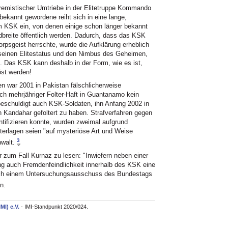
remistischer Umtriebe in der Elitetruppe Kommando
bekannt gewordene reiht sich in eine lange,
im KSK ein, von denen einige schon länger bekannt
dbreite öffentlich werden. Dadurch, dass das KSK
rpsgeist herrschte, wurde die Aufklärung erheblich
seinen Elitestatus und den Nimbus des Geheimen,
 Das KSK kann deshalb in der Form, wie es ist,
öst werden!
 war 2001 in Pakistan fälschlicherweise
 mehrjähriger Folter-Haft in Guantanamo kein
eschuldigt auch KSK-Soldaten, ihn Anfang 2002 in
Kandahar gefoltert zu haben. Strafverfahren gegen
ntifizieren konnte, wurden zweimal aufgrund
terlagen seien "auf mysteriöse Art und Weise
3
nwalt.
zum Fall Kurnaz zu lesen: "Inwiefern neben einer
ng auch Fremdenfeindlichkeit innerhalb des KSK eine
 nach einem Untersuchungsausschuss des Bundestags
n.
IMI) e.V.
- IMI-Standpunkt 2020/024.