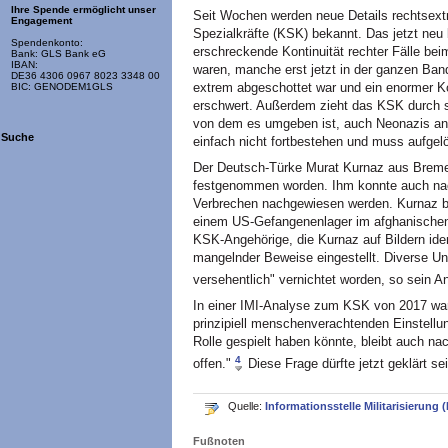
Ihre Spende ermöglicht unser
Seit Wochen werden neue Details rechtsext
Engagement
Spezialkräfte (KSK) bekannt. Das jetzt neu 
Spendenkonto:
erschreckende Kontinuität rechter Fälle be
Bank: GLS Bank eG
IBAN:
waren, manche erst jetzt in der ganzen Ban
DE36 4306 0967 8023 3348 00
extrem abgeschottet war und ein enormer Ko
BIC: GENODEM1GLS
erschwert. Außerdem zieht das KSK durch 
von dem es umgeben ist, auch Neonazis an.
Suche
einfach nicht fortbestehen und muss aufgel
Der Deutsch-Türke Murat Kurnaz aus Bremen
festgenommen worden. Ihm konnte auch nach
Verbrechen nachgewiesen werden. Kurnaz b
einem US-Gefangenenlager im afghanischen 
KSK-Angehörige, die Kurnaz auf Bildern ide
mangelnder Beweise eingestellt. Diverse Un
versehentlich" vernichtet worden, so sein A
In einer IMI-Analyse zum KSK von 2017 war 
prinzipiell menschenverachtenden Einstellu
Rolle gespielt haben könnte, bleibt auch
4
offen."
Diese Frage dürfte jetzt geklärt sei
Quelle:
Informationsstelle Militarisierung (
Fußnoten