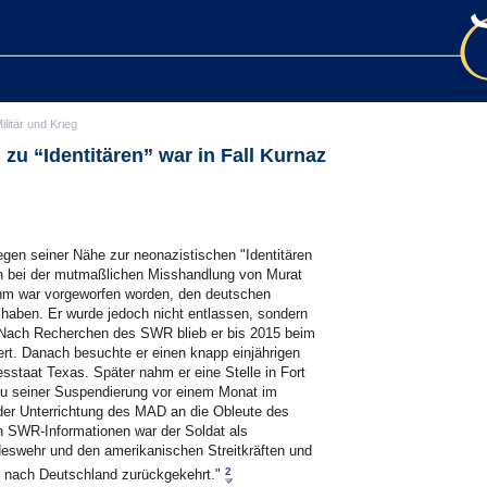
ilitär und Krieg
zu “Identitären” war in Fall Kurnaz
egen seiner Nähe zur neonazistischen "Identitären
 bei der mutmaßlichen Misshandlung von Murat
 Ihm war vorgeworfen worden, den deutschen
 haben. Er wurde jedoch nicht entlassen, sondern
"Nach Recherchen des SWR blieb er bis 2015 beim
rt. Danach besuchte er einen knapp einjährigen
sstaat Texas. Später nahm er eine Stelle in Fort
 zu seiner Suspendierung vor einem Monat im
er Unterrichtung des MAD an die Obleute des
 SWR-Informationen war der Soldat als
swehr und den amerikanischen Streitkräften und
2
er nach Deutschland zurückgekehrt."