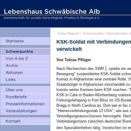
Online Magazin
/
Schwerpunkte
/
Internationales, M
KSK-Soldat mit Verbindungen 
verwickelt
Von Tobias Pflüger
1
Nach Recherchen des SWR
spielte ein w
Bewegung" suspendierter KSK-Soldat schon
Kurnaz in Afghanistan eine zentrale Rolle.
Staatsbürger in Afghanistan misshandelt zu
konnte weiter Karriere beim KSK machen: 
KSK in Calw in Baden-Württemberg stationie
Führungslehrgang in Fort Bliss im US-Bunde
Bragg in North Carolina an. Dort war er bis
"Heeresverbindungsstab 12 USA", wie aus d
Verteidigungsausschusses hervorgeht. Nach
Verbindungsmann zwischen deutscher Bunde
den Spezialeinheiten tätig. Inzwischen ist 