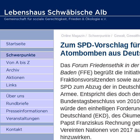
Online Magazin
/
Schwerpunkte
/
Gewalt, Gewaltfr
Zum SPD-Vorschlag für
Atombomben aus Deut
Das
Forum Friedensethik in der
Baden
(FFE) begrüßt die Initiat
Fraktionsvorsitzenden sowie au
SPD zum Abzug der in Deutsch
Armee. Entspricht dies doch de
Bundestagsbeschluss von 2010
würde den einhelligen Forderun
Deutschland (EKD), des Ökumen
Papst Franziskus Rechnung get
Vereinten Nationen von 2017 a
hinzuwirken.