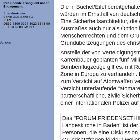
Ihre Spende ermöglicht unser
Die in Büchel/Eifel bereitgeh
Engagement
würden im Ernstfall von deutsc
Spendenkonto:
Bank: GLS Bank eG
Eine Sicherheitsarchitektur, d
IBAN:
DE36 4306 0967 8023 3348 00
Ausmaßes auch nur als Option in
BIC: GENODEM1GLS
Menschenrechten und dem Grun
Grundüberzeugungen des christ
Suche
Anstelle der von Verteidigungs
Karrenbauer geplanten fünf Mil
Bombenflugzeuge gilt es, mit R
Zone in Europa zu verhandeln. D
zum Verzicht auf Atomwaffen verp
Verzicht unterlaufende "atomare
partnerschaftliche, zivile Sicher
einer internationalen Polizei 
Das "FORUM FRIEDENSETHIK (
Landeskirche in Baden" ist de
Personen, die eine Diskussion 
Grundsatzfragen fördern wolle