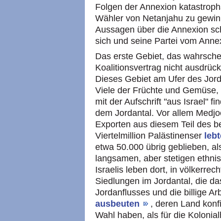
Folgen der Annexion katastroph
Wähler von Netanjahu zu gewin
Aussagen über die Annexion s
sich und seine Partei vom Ann
Das erste Gebiet, das wahrschei
Koalitionsvertrag nicht ausdrück
Dieses Gebiet am Ufer des Jord
Viele der Früchte und Gemüse, 
mit der Aufschrift "aus Israel" f
dem Jordantal. Vor allem Medjoo
Exporten aus diesem Teil des b
Viertelmillion Palästinenser
leb
etwa 50.000 übrig geblieben, al
langsamen, aber stetigen ethn
Israelis leben dort, in völkerrech
Siedlungen im Jordantal, die d
Jordanflusses und die billige Ar
ausbeuten
, deren Land konf
Wahl haben, als für die Kolonial