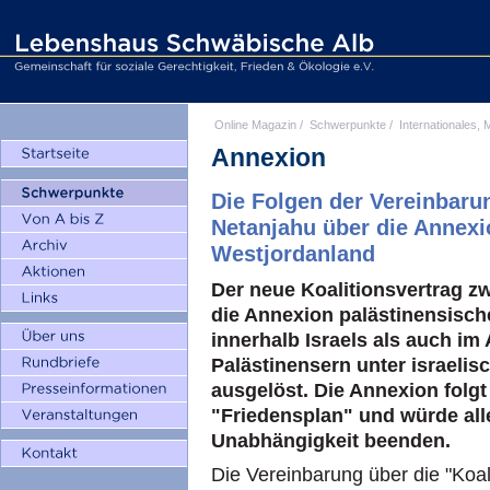
Online Magazin
/
Schwerpunkte
/
Internationales, M
Annexion
Die Folgen der Vereinbar
Netanjahu über die Annexi
Westjordanland
Der neue Koalitionsvertrag z
die Annexion palästinensisch
innerhalb Israels als auch im
Palästinensern unter israel
ausgelöst. Die Annexion fol
"Friedensplan" und würde all
Unabhängigkeit beenden.
Die Vereinbarung über die "Koal