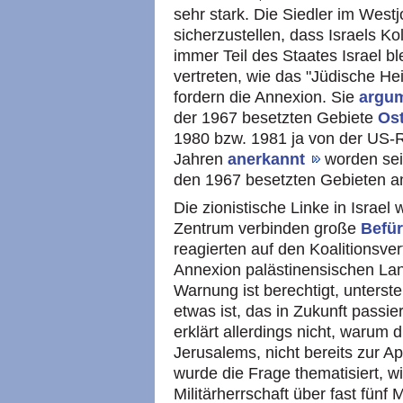
sehr stark. Die Siedler im West
sicherzustellen, dass Israels Ko
immer Teil des Staates Israel ble
vertreten, wie das "Jüdische He
fordern die Annexion. Sie
argu
der 1967 besetzten Gebiete
Os
1980 bzw. 1981 ja von der US-R
Jahren
anerkannt
worden sei
den 1967 besetzten Gebieten a
Die zionistische Linke in Israel 
Zentrum verbinden große
Befü
reagierten auf den Koalitionsver
Annexion palästinensischen Lan
Warnung ist berechtigt, unterste
etwas ist, das in Zukunft passie
erklärt allerdings nicht, warum
Jerusalems, nicht bereits zur A
wurde die Frage thematisiert, wi
Militärherrschaft über fast fünf 