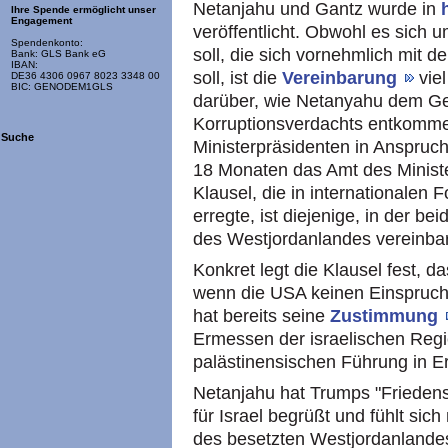
Netanjahu und Gantz wurde in
Ihre Spende ermöglicht unser
Engagement
veröffentlicht. Obwohl es sich 
Spendenkonto:
soll, die sich vornehmlich mit
Bank: GLS Bank eG
IBAN:
soll, ist die
Vereinbarung
vie
DE36 4306 0967 8023 3348 00
BIC: GENODEM1GLS
darüber, wie Netanyahu dem Ge
Korruptionsverdachts entkommen
Suche
Ministerpräsidenten in Anspruc
18 Monaten das Amt des Minist
Klausel, die in internationalen
erregte, ist diejenige, in der be
des Westjordanlandes vereinba
Konkret legt die Klausel fest, d
wenn die USA keinen Einspruc
hat bereits seine
Zustimmung
Ermessen der israelischen Regi
palästinensischen Führung in E
Netanjahu hat Trumps "Friedens
für Israel begrüßt und fühlt sich 
des besetzten Westjordanlandes