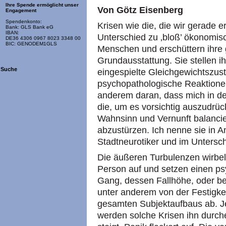
Ihre Spende ermöglicht unser
Von Götz Eisenberg
Engagement
Spendenkonto:
Krisen wie die, die wir gerade e
Bank: GLS Bank eG
IBAN:
Unterschied zu ‚bloß’ ökonomis
DE36 4306 0967 8023 3348 00
BIC: GENODEM1GLS
Menschen und erschüttern ihre 
Grundausstattung. Sie stellen i
Suche
eingespielte Gleichgewichtszus
psychopathologische Reaktionen
anderem daran, dass mich in de
die, um es vorsichtig auszudrü
Wahnsinn und Vernunft balanci
abzustürzen. Ich nenne sie in 
Stadtneurotiker und im Untersch
Die äußeren Turbulenzen wirbe
Person auf und setzen einen p
Gang, dessen Fallhöhe, oder bes
unter anderem von der Festigkei
gesamten Subjektaufbaus ab. Je
werden solche Krisen ihn durch