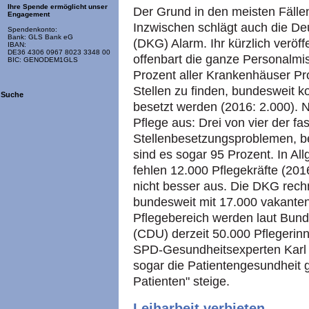
Ihre Spende ermöglicht unser
Der Grund in den meisten Fälle
Engagement
Inzwischen schlägt auch die D
Spendenkonto:
Bank: GLS Bank eG
(DKG) Alarm. Ihr kürzlich veröf
IBAN:
DE36 4306 0967 8023 3348 00
offenbart die ganze Personalmi
BIC: GENODEM1GLS
Prozent aller Krankenhäuser Pro
Stellen zu finden, bundesweit ko
Suche
besetzt werden (2016: 2.000). N
Pflege aus: Drei von vier der fa
Stellenbesetzungsproblemen, be
sind es sogar 95 Prozent. In A
fehlen 12.000 Pflegekräfte (2016
nicht besser aus. Die DKG rechn
bundesweit mit 17.000 vakanten
Pflegebereich werden laut Bun
(CDU) derzeit 50.000 Pflegerin
SPD-Gesundheitsexperten Karl 
sogar die Patientengesundheit ge
Patienten" steige.
Leiharbeit verbieten