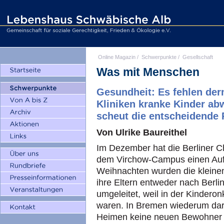
Online Magazin
/
Schwerpunkte
/
Gesellschaft
Was mit Menschen
Gesundheit: Es fehlen der
Kliniken kranke Kinder ab
scheut die entscheidende 
Von Ulrike Baureithel
Im Dezember hat die Berliner Ch
dem Virchow-Campus einen Auf
Weihnachten wurden die kleinen
ihre Eltern entweder nach Berl
umgeleitet, weil in der Kindero
waren. In Bremen wiederum darf
Heimen keine neuen Bewohner