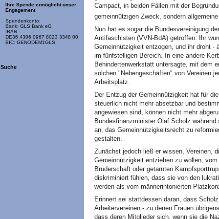
Campact, in beiden Fällen mit der Begründun
Ihre Spende ermöglicht unser
Engagement
gemeinnützigen Zweck, sondern allgemeine p
Spendenkonto:
Bank: GLS Bank eG
Nun hat es sogar die Bundesvereinigung der
IBAN:
DE36 4306 0967 8023 3348 00
Antifaschisten (VVN-BdA) getroffen. Ihr w
BIC: GENODEM1GLS
Gemeinnützigkeit entzogen, und ihr droht -
im fünfstelligen Bereich. In eine andere Ker
Behindertenwerkstatt untersagte, mit dem e
Suche
solchen "Nebengeschäften" von Vereinen je
Arbeitsplatz.
Der Entzug der Gemeinnützigkeit hat für di
steuerlich nicht mehr absetzbar und bestimm
angewiesen sind, können nicht mehr abgeru
Bundesfinanzminister Olaf Scholz während 
an, das Gemeinnützigkeitsrecht zu reformi
gestalten.
Zunächst jedoch ließ er wissen, Vereinen, d
Gemeinnützigkeit entziehen zu wollen, vom 
Bruderschaft oder getarnten Kampfsporttrup
diskriminiert fühlen, dass sie von den lukr
werden als vom männerintonierten Platzkonz
Erinnert sei stattdessen daran, dass Scholz’
Arbeitervereinen - zu denen Frauen übrigen
dass deren Mitglieder sich, wenn sie die Na