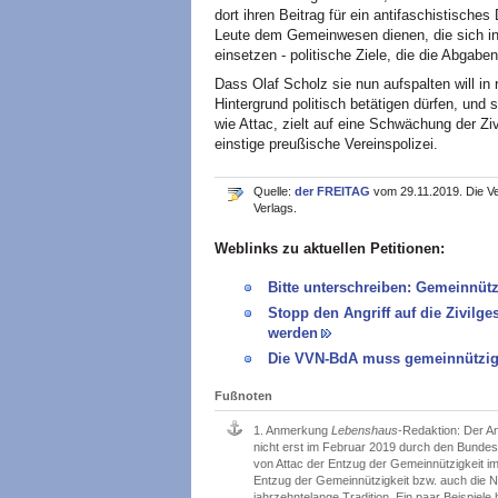
dort ihren Beitrag für ein antifaschistische
Leute dem Gemeinwesen dienen, die sich in
einsetzen - politische Ziele, die die Abgabe
Dass Olaf Scholz sie nun aufspalten will in
Hintergrund politisch betätigen dürfen, und 
wie Attac, zielt auf eine Schwächung der Zivi
einstige preußische Vereinspolizei.
Quelle:
der FREITAG
vom 29.11.2019. Die Ve
Verlags.
Weblinks zu aktuellen Petitionen:
Bitte unterschreiben: Gemeinnüt
Stopp den Angriff auf die Zivilges
werden
Die VVN-BdA muss gemeinnützig 
Fußnoten
1.
Anmerkung
Lebenshaus
-Redaktion: Der A
nicht erst im Februar 2019 durch den Bundes
von Attac der Entzug der Gemeinnützigkeit i
Entzug der Gemeinnützigkeit bzw. auch die Ni
jahrzehntelange Tradition. Ein paar Beispiele h