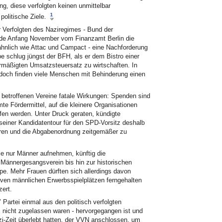
g, diese verfolgten keinen unmittelbar
1
olitische Ziele.
 Verfolgten des Naziregimes - Bund der
urde Anfang November vom Finanzamt Berlin die
 ähnlich wie Attac und Campact - eine Nachforderung
be schlug jüngst der BFH, als er dem Bistro einer
rmäßigten Umsatzsteuersatz zu wirtschaften. In
doch finden viele Menschen mit Behinderung einen
e betroffenen Vereine fatale Wirkungen: Spenden sind
te Fördermittel, auf die kleinere Organisationen
fen werden. Unter Druck geraten, kündigte
seiner Kandidatentour für den SPD-Vorsitz deshalb
eren und die Abgabenordnung zeitgemäßer zu
ie nur Männer aufnehmen, künftig die
Männergesangsverein bis hin zur historischen
pe. Mehr Frauen dürften sich allerdings davon
ativen männlichen Erwerbsspielplätzen ferngehalten
ert.
 Partei einmal aus den politisch verfolgten
s nicht zugelassen waren - hervorgegangen ist und
zi-Zeit überlebt hatten, der VVN anschlossen, um