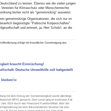
s Deutschland zu leisten. Ebenso wie die vielen jungen
 Vereinen für Klimaschutz oder Menschenrechte
nordnung bisher nicht als "gemeinnützig" ausweist.
 rein gemeinnützige Organisationen, die sich nur im
steuerlich begünstigte "Politische Körperschaften"
lgesellschaft und erinnert, ja, Herr Scholz!, an die
röffentlichung erfolgt mit freundlicher Genehmigung des
zigkeit braucht Einmischung!
ellschaft: Deutsche Umwelthilfe soll kaltgestellt
bleiben!
nfang mit dem Entzug der Gemeinnützigkeit wurde allerdings
finanzhof (BFH) gemacht. Dem voran ging im konkreten Fall
m Jahr 2014 durch das Finanzamt Frankfurt/Main. Aber der
chtgewährung bei eher linksorientierten Vereinen hat eine
at z.B. Eckart Spoo in einem Artikel in der Zeitschrift