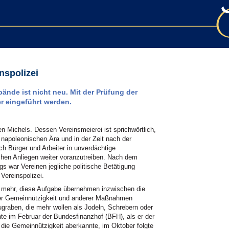
nspolizei
rbände ist nicht neu. Mit der Prüfung der
r eingeführt werden.
n Michels. Dessen Vereinsmeierei ist sprichwörtlich,
r napoleonischen Ära und in der Zeit nach der
ch Bürger und Arbeiter in unverdächtige
hen Anliegen weiter voranzutreiben. Nach dem
s war Vereinen jegliche politische Betätigung
 Vereinspolizei.
ht mehr, diese Aufgabe übernehmen inzwischen die
der Gemeinnützigkeit und anderer Maßnahmen
graben, die mehr wollen als Jodeln, Schrebern oder
te im Februar der Bundesfinanzhof (BFH), als er der
c die Gemeinnützigkeit aberkannte, im Oktober folgte