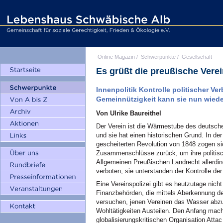
Online Magazin
/
Schwerpunkte
/
Gesellschaft
Es grüßt die preußische Verei
Innenpolitik Kontrolle politischer Ve
Gemeinnützigkeit kann sie nun wiede
Von Ulrike Baureithel
Der Verein ist die Wärmestube des deutsche
und sie hat einen historischen Grund. In de
gescheiterten Revolution von 1848 zogen si
Zusammenschlüsse zurück, um ihre politisc
Allgemeinen Preußischen Landrecht allerding
verboten, sie unterstanden der Kontrolle der
Eine Vereinspolizei gibt es heutzutage nic
Finanzbehörden, die mittels Aberkennung 
versuchen, jenen Vereinen das Wasser abzu
Wohltätigkeiten Austeilen. Den Anfang mach
globalisierungskritischen Organisation Atta