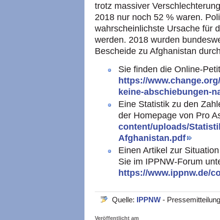
trotz massiver Verschlechterung
2018 nur noch 52 % waren. Poli
wahrscheinlichste Ursache für
werden. 2018 wurden bundeswe
Bescheide zu Afghanistan durc
Sie finden die Online-Peti
https://www.change.org
keine-abschiebungen-n
Eine Statistik zu den Zah
der Homepage von Pro A
content/uploads/Statis
Afghanistan.pdf
Einen Artikel zur Situati
Sie im IPPNW-Forum unt
https://www.ippnw.de/
Quelle:
IPPNW
- Pressemitteilun
Veröffentlicht am