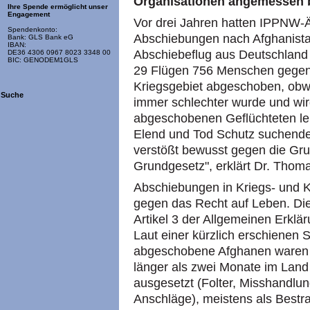
Organisationen angemessen b
Ihre Spende ermöglicht unser
Engagement
Vor drei Jahren hatten IPPNW-Är
Spendenkonto:
Abschiebungen nach Afghanistan!
Bank: GLS Bank eG
IBAN:
Abschiebeflug aus Deutschland
DE36 4306 0967 8023 3348 00
BIC: GENODEM1GLS
29 Flügen 756 Menschen gegen i
Kriegsgebiet abgeschoben, obwo
Suche
immer schlechter wurde und wird
abgeschobenen Geflüchteten leb
Elend und Tod Schutz suchende
verstößt bewusst gegen die Gr
Grundgesetz", erklärt Dr. Thomas
Abschiebungen in Kriegs- und K
gegen das Recht auf Leben. Di
Artikel 3 der Allgemeinen Erkl
Laut einer kürzlich erschienen 
abgeschobene Afghanen waren 9
länger als zwei Monate im Land
ausgesetzt (Folter, Misshandlu
Anschläge), meistens als Bestra